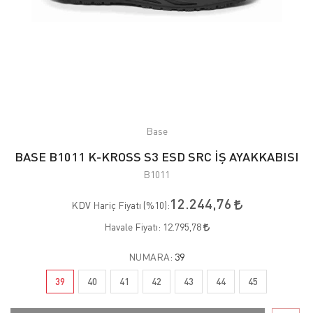
Base
BASE B1011 K-KROSS S3 ESD SRC İŞ AYAKKABISI
B1011
12.244,76
KDV Hariç Fiyatı (
%10
):
Havale Fiyatı:
12.795,78
NUMARA:
39
39
40
41
42
43
44
45