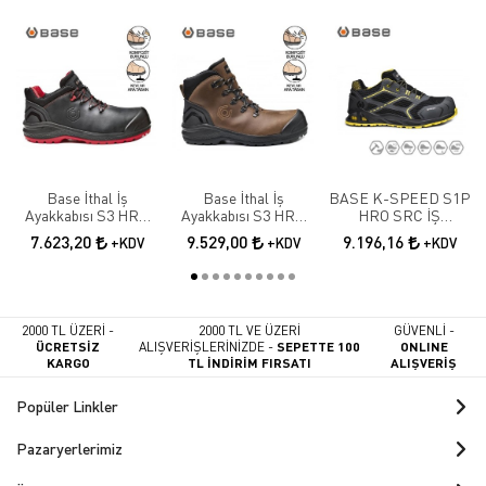
Base İthal İş
Base İthal İş
BASE K-SPEED S1P
Ayakkabısı S3 HRO
Ayakkabısı S3 HRO
HRO SRC İŞ
SRC B0887N
SRC B0888
AYAKKABISI
7.623,20
9.529,00
9.196,16
+KDV
+KDV
+KDV
2000 TL ÜZERİ -
2000 TL VE ÜZERİ
GÜVENLİ -
ÜCRETSİZ
ALIŞVERİŞLERİNİZDE -
SEPETTE 100
ONLINE
KARGO
TL İNDİRİM FIRSATI
ALIŞVERİŞ
Popüler Linkler
Pazaryerlerimiz