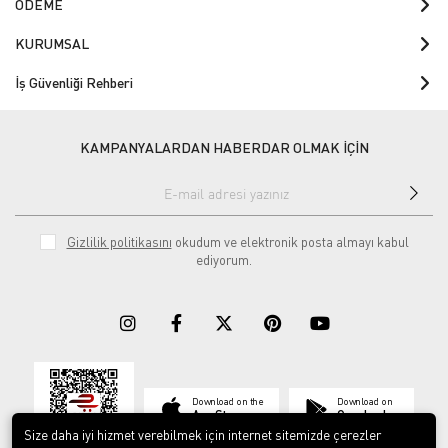
ÖDEME
KURUMSAL
İş Güvenliği Rehberi
KAMPANYALARDAN HABERDAR OLMAK İÇİN
Gizlilik politikasını
okudum ve elektronik posta almayı kabul
ediyorum.
Download on the
Download on
App Store
Google play
Size daha iyi hizmet verebilmek için internet sitemizde çerezler