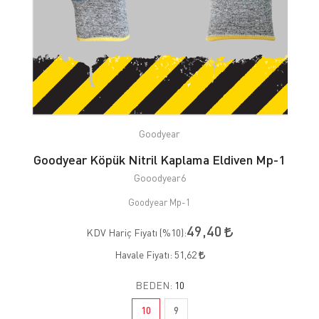
Goodyear
Goodyear Köpük Nitril Kaplama Eldiven Mp-1
Gooodyear6
Goodyear Mp-1
49,40
KDV Hariç Fiyatı (
%10
):
Havale Fiyatı:
51,62
BEDEN:
10
10
9