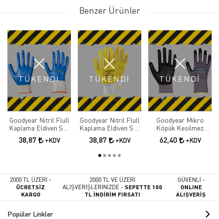
Benzer Ürünler
TÜKENDİ
TÜKENDİ
TÜKENDİ
Goodyear Nitril Flull
Goodyear Nitril Flull
Goodyear Mikro
Kaplama Eldiven Sp-
Kaplama Eldiven Sp-
Köpük Kesilmez
3
3
Eldiven 1716
38,87
38,87
62,40
+KDV
+KDV
+KDV
2000 TL ÜZERİ -
2000 TL VE ÜZERİ
GÜVENLİ -
ÜCRETSİZ
ALIŞVERİŞLERİNİZDE -
SEPETTE 100
ONLINE
KARGO
TL İNDİRİM FIRSATI
ALIŞVERİŞ
Popüler Linkler