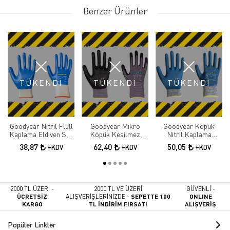
Benzer Ürünler
TÜKENDİ
TÜKENDİ
TÜKENDİ
Goodyear Nitril Flull
Goodyear Mikro
Goodyear Köpük
Kaplama Eldiven Sp-
Köpük Kesilmez
Nitril Kaplama
3
Eldiven 1716
Eldiven Mp-3
38,87
62,40
50,05
+KDV
+KDV
+KDV
2000 TL ÜZERİ -
2000 TL VE ÜZERİ
GÜVENLİ -
ÜCRETSİZ
ALIŞVERİŞLERİNİZDE -
SEPETTE 100
ONLINE
KARGO
TL İNDİRİM FIRSATI
ALIŞVERİŞ
Popüler Linkler