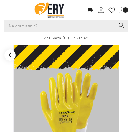
0
Ana Sayfa
İş Eldivenleri