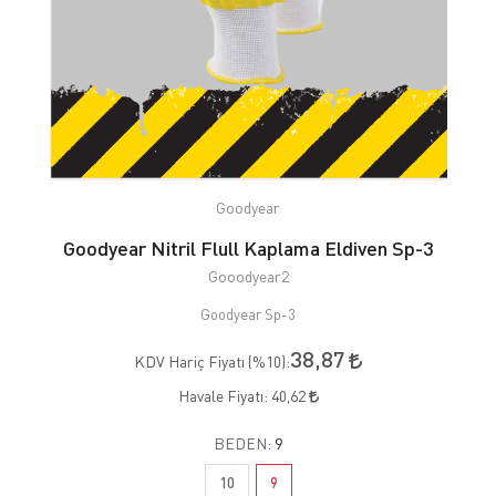
Goodyear
Goodyear Nitril Flull Kaplama Eldiven Sp-3
Gooodyear2
Goodyear Sp-3
38,87
KDV Hariç Fiyatı (
%10
):
Havale Fiyatı:
40,62
BEDEN:
9
10
9