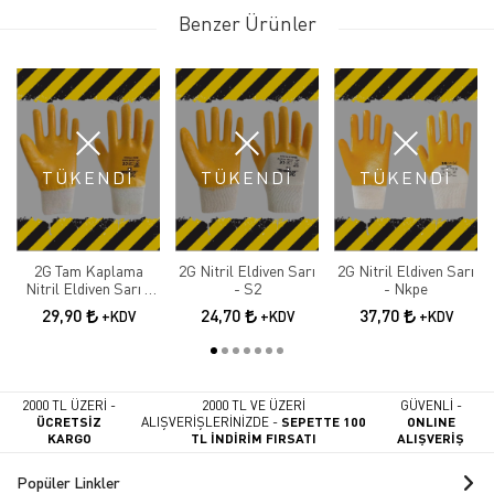
Benzer Ürünler
TÜKENDİ
TÜKENDİ
TÜKENDİ
2G Tam Kaplama
2G Nitril Eldiven Sarı
2G Nitril Eldiven Sarı
Nitril Eldiven Sarı -
- S2
- Nkpe
S2+
29,90
24,70
37,70
+KDV
+KDV
+KDV
2000 TL ÜZERİ -
2000 TL VE ÜZERİ
GÜVENLİ -
ÜCRETSİZ
ALIŞVERİŞLERİNİZDE -
SEPETTE 100
ONLINE
KARGO
TL İNDİRİM FIRSATI
ALIŞVERİŞ
Popüler Linkler