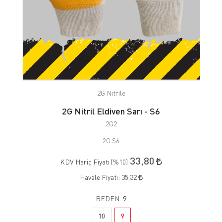
2G Nitrile
2G Nitril Eldiven Sarı - S6
2G2
2G S6
33,80
KDV Hariç Fiyatı (
%10
):
Havale Fiyatı:
35,32
BEDEN:
9
10
9