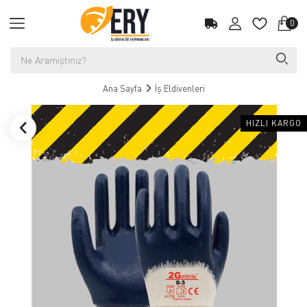
0
Ana Sayfa
İş Eldivenleri
HIZLI KARGO