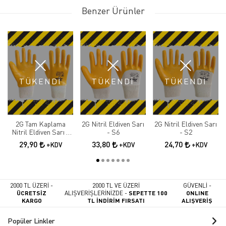
Benzer Ürünler
TÜKENDİ
TÜKENDİ
TÜKENDİ
2G Tam Kaplama
2G Nitril Eldiven Sarı
2G Nitril Eldiven Sarı
Nitril Eldiven Sarı -
- S6
- S2
S2+
29,90
33,80
24,70
+KDV
+KDV
+KDV
2000 TL ÜZERİ -
2000 TL VE ÜZERİ
GÜVENLİ -
ÜCRETSİZ
ALIŞVERİŞLERİNİZDE -
SEPETTE 100
ONLINE
KARGO
TL İNDİRİM FIRSATI
ALIŞVERİŞ
Popüler Linkler