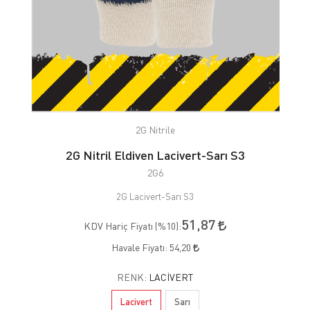
2G Nitrile
2G Nitril Eldiven Lacivert-Sarı S3
2G6
2G Lacivert-Sarı S3
51,87
KDV Hariç Fiyatı (
%10
):
Havale Fiyatı:
54,20
RENK:
LACIVERT
Lacivert
Sarı