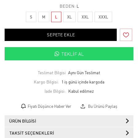
BEDEN:
L
S
M
L
XL
XXL
XXXL
SEPETE EKLE
TEKLIF AL
Teslimat Bilgisi
Aynı Gün Teslimat
Kargo Bilgisi:
1 iş günü içinde kargoda
İade Bilgisi:
Fiyatı Düşünce Haber Ver
Bu Ürünü Paylaş
ÜRÜN BILGISI
TAKSIT SEÇENEKLERI