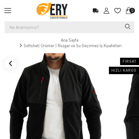
0
Ana Sayfa
Softshell Ürünler | Rüzgar ve Su Geçirmez İş Kıyafetleri
FIRSAT
HIZLI KARGO