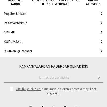
ÜCRETSİZ
ALIŞVERİŞLERİNİZDE -
SEPETTE 100
ONLINE
KARGO
TL İNDİRİM FIRSATI
ALIŞVERİŞ
Popüler Linkler
Pazaryerlerimiz
ÖDEME
KURUMSAL
İş Güvenliği Rehberi
KAMPANYALARDAN HABERDAR OLMAK İÇİN
Gizlilik politikasını
okudum ve elektronik posta almayı kabul
ediyorum.