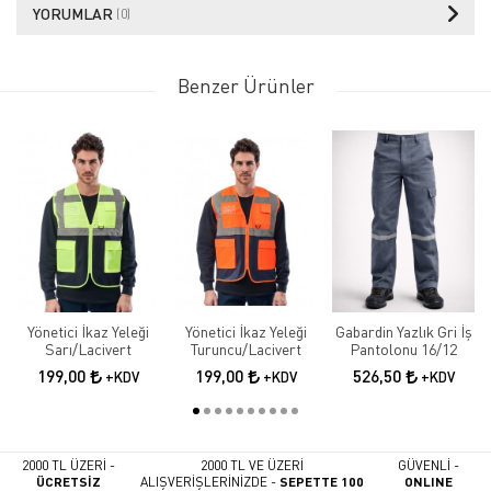
YORUMLAR
(0)
Benzer Ürünler
Yönetici İkaz Yeleği
Yönetici İkaz Yeleği
Gabardin Yazlık Gri İş
Sarı/Lacivert
Turuncu/Lacivert
Pantolonu 16/12
199,00
199,00
526,50
+KDV
+KDV
+KDV
2000 TL ÜZERİ -
2000 TL VE ÜZERİ
GÜVENLİ -
ÜCRETSİZ
ALIŞVERİŞLERİNİZDE -
SEPETTE 100
ONLINE