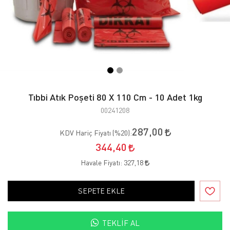
Tıbbi Atık Poşeti 80 X 110 Cm - 10 Adet 1kg
00241208
287,00
KDV Hariç Fiyatı (
%20
):
344,40
Havale Fiyatı:
327,18
SEPETE EKLE
TEKLIF AL