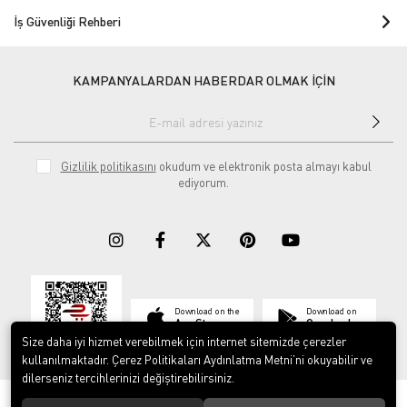
İş Güvenliği Rehberi
KAMPANYALARDAN HABERDAR OLMAK İÇİN
Gizlilik politikasını
okudum ve elektronik posta almayı kabul
ediyorum.
Download on the
Download on
App Store
Google play
Size daha iyi hizmet verebilmek için internet sitemizde çerezler
kullanılmaktadır. Çerez Politikaları Aydınlatma Metni’ni okuyabilir ve
dilerseniz tercihlerinizi değiştirebilirsiniz.
© 2023
ERY İş Güvenliği Ekipmanları
. Tüm hakları saklıdır.