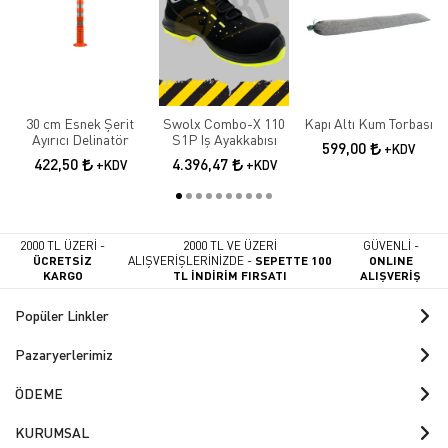
30 cm Esnek Şerit
Swolx Combo-X 110
Kapı Altı Kum Torbası
Ayırıcı Delinatör
S1P Iş Ayakkabısı
599,00
+KDV
422,50
4.396,47
+KDV
+KDV
2000 TL ÜZERİ -
2000 TL VE ÜZERİ
GÜVENLİ -
ÜCRETSİZ
ALIŞVERİŞLERİNİZDE -
SEPETTE 100
ONLINE
KARGO
TL İNDİRİM FIRSATI
ALIŞVERİŞ
Popüler Linkler
Pazaryerlerimiz
ÖDEME
KURUMSAL