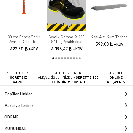
30 cm Esnek Şerit
Swolx Combo-X 110
Kapı Altı Kum Torbası
Ayırıcı Delinatör
S1P Iş Ayakkabısı
599,00
+KDV
422,50
4.396,47
+KDV
+KDV
2000 TL ÜZERİ -
2000 TL VE ÜZERİ
GÜVENLİ -
ÜCRETSİZ
ALIŞVERİŞLERİNİZDE -
SEPETTE 100
ONLINE
KARGO
TL İNDİRİM FIRSATI
ALIŞVERİŞ
Popüler Linkler
Pazaryerlerimiz
ÖDEME
KURUMSAL