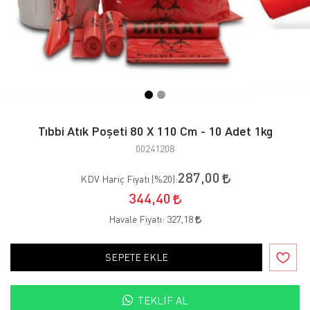
Tıbbi Atık Poşeti 80 X 110 Cm - 10 Adet 1kg
00241208
287,00
KDV Hariç Fiyatı (
%20
):
344,40
Havale Fiyatı:
327,18
SEPETE EKLE
TEKLIF AL