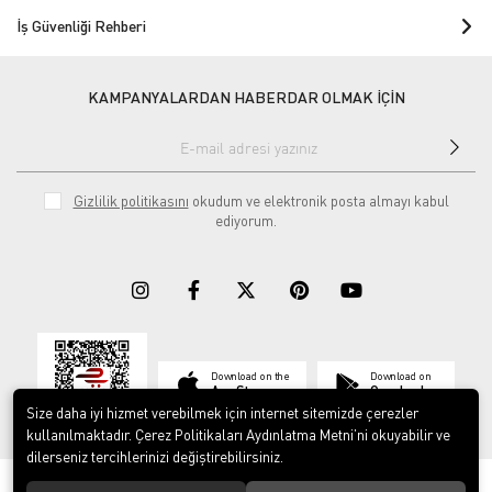
İş Güvenliği Rehberi
KAMPANYALARDAN HABERDAR OLMAK İÇİN
Gizlilik politikasını
okudum ve elektronik posta almayı kabul
ediyorum.
Download on the
Download on
App Store
Google play
Size daha iyi hizmet verebilmek için internet sitemizde çerezler
kullanılmaktadır. Çerez Politikaları Aydınlatma Metni’ni okuyabilir ve
dilerseniz tercihlerinizi değiştirebilirsiniz.
© 2023
ERY İş Güvenliği Ekipmanları
. Tüm hakları saklıdır.