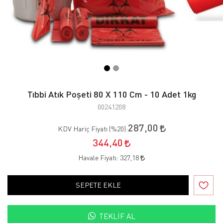
Tıbbi Atık Poşeti 80 X 110 Cm - 10 Adet 1kg
00241208
287,00
KDV Hariç Fiyatı (
%20
):
344,40
Havale Fiyatı:
327,18
SEPETE EKLE
TEKLIF AL