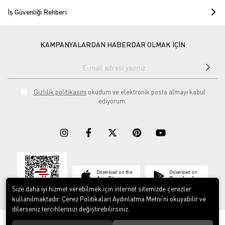
İş Güvenliği Rehberi
KAMPANYALARDAN HABERDAR OLMAK İÇİN
Gizlilik politikasını
okudum ve elektronik posta almayı kabul
ediyorum.
Download on the
Download on
App Store
Google play
Size daha iyi hizmet verebilmek için internet sitemizde çerezler
kullanılmaktadır. Çerez Politikaları Aydınlatma Metni’ni okuyabilir ve
dilerseniz tercihlerinizi değiştirebilirsiniz.
© 2023
ERY İş Güvenliği Ekipmanları
. Tüm hakları saklıdır.