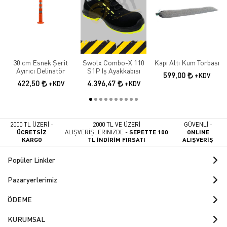
30 cm Esnek Şerit
Swolx Combo-X 110
Kapı Altı Kum Torbası
Ayırıcı Delinatör
S1P Iş Ayakkabısı
599,00
+KDV
422,50
4.396,47
+KDV
+KDV
2000 TL ÜZERİ -
2000 TL VE ÜZERİ
GÜVENLİ -
ÜCRETSİZ
ALIŞVERİŞLERİNİZDE -
SEPETTE 100
ONLINE
KARGO
TL İNDİRİM FIRSATI
ALIŞVERİŞ
Popüler Linkler
Pazaryerlerimiz
ÖDEME
KURUMSAL