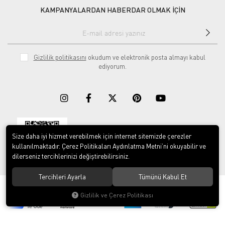
KAMPANYALARDAN HABERDAR OLMAK İÇİN
Gizlilik politikasını
okudum ve elektronik posta almayı kabul
ediyorum.
Size daha iyi hizmet verebilmek için internet sitemizde çerezler
Download on the
Download on
App Store
Google play
kullanılmaktadır. Çerez Politikaları Aydınlatma Metni’ni okuyabilir ve
dilerseniz tercihlerinizi değiştirebilirsiniz.
Tercihleri Ayarla
Tümünü Kabul Et
© 2023
ERY İş Güvenliği Ekipmanları
. Tüm hakları saklıdır.
Gizlilik ve Çerez Politikası
®
Hipotenüs
Yeni Nesil E-Ticaret Sistemleri ile Hazırlanmıştır.