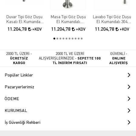
Duvar Tipi Göz Duşu
Masa Tipi Göz Duşu
Lavabo Tipi Göz Duşu
Kasalı El Kumandalı
El Kumandalı
El Kumandalı 304
Paslanmaz Çelik
Paslanmaz Çelik Göz
Paslanmaz Çelik Göz
11.204,78
11.204,78
11.204,78
+KDV
+KDV
+KDV
Yıkama İstasyonu
Yıkama Sistemi
2000 TL ÜZERİ -
2000 TL VE ÜZERİ
GÜVENLİ -
ÜCRETSİZ
ALIŞVERİŞLERİNİZDE -
SEPETTE 100
ONLINE
KARGO
TL İNDİRİM FIRSATI
ALIŞVERİŞ
Popüler Linkler
Pazaryerlerimiz
ÖDEME
KURUMSAL
İş Güvenliği Rehberi