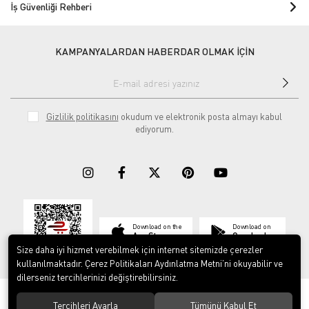
İş Güvenliği Rehberi
KAMPANYALARDAN HABERDAR OLMAK İÇİN
Gizlilik politikasını
okudum ve elektronik posta almayı kabul
ediyorum.
Download on the
Download on
App Store
Google play
Size daha iyi hizmet verebilmek için internet sitemizde çerezler
kullanılmaktadır. Çerez Politikaları Aydınlatma Metni’ni okuyabilir ve
dilerseniz tercihlerinizi değiştirebilirsiniz.
© 2023
ERY İş Güvenliği Ekipmanları
. Tüm hakları saklıdır.
Tercihleri Ayarla
Tümünü Kabul Et