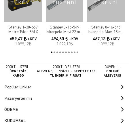
TÜKENDİ
TÜKENDİ
TÜKENDİ
Stanley 1-30-657
Stanley 0-16-549
Stanley 0-16-545
Metre Tylon 8M X
İskarpela Mavi 22 mm
İskarpela Mavi 18 mm
25mm Bulk
5002
5002
659,47
494,60
467,13
+KDV
+KDV
+KDV
1.099,12
1.099,12
1.099,12
2000 TL ÜZERİ -
2000 TL VE ÜZERİ
GÜVENLİ -
ÜCRETSİZ
ALIŞVERİŞLERİNİZDE -
SEPETTE 100
ONLINE
KARGO
TL İNDİRİM FIRSATI
ALIŞVERİŞ
Popüler Linkler
Pazaryerlerimiz
ÖDEME
KURUMSAL