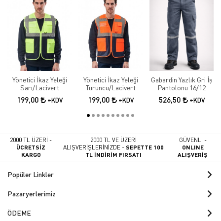
Yönetici İkaz Yeleği
Yönetici İkaz Yeleği
Gabardin Yazlık Gri İş
Sarı/Lacivert
Turuncu/Lacivert
Pantolonu 16/12
199,00
199,00
526,50
+KDV
+KDV
+KDV
2000 TL ÜZERİ -
2000 TL VE ÜZERİ
GÜVENLİ -
ÜCRETSİZ
ALIŞVERİŞLERİNİZDE -
SEPETTE 100
ONLINE
KARGO
TL İNDİRİM FIRSATI
ALIŞVERİŞ
Popüler Linkler
Pazaryerlerimiz
ÖDEME