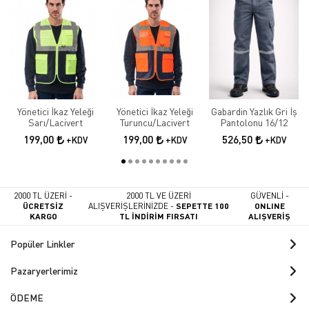
Yönetici İkaz Yeleği
Yönetici İkaz Yeleği
Gabardin Yazlık Gri İş
Sarı/Lacivert
Turuncu/Lacivert
Pantolonu 16/12
199,00
199,00
526,50
+KDV
+KDV
+KDV
2000 TL ÜZERİ -
2000 TL VE ÜZERİ
GÜVENLİ -
ÜCRETSİZ
ALIŞVERİŞLERİNİZDE -
SEPETTE 100
ONLINE
KARGO
TL İNDİRİM FIRSATI
ALIŞVERİŞ
Popüler Linkler
Pazaryerlerimiz
ÖDEME