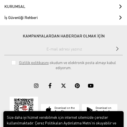
KURUMSAL
İş Güvenliği Rehberi
KAMPANYALARDAN HABERDAR OLMAK İÇİN
Gizlilik politikasını
okudum ve elektronik posta almayı kabul
ediyorum.
Download on the
Download on
App Store
Google play
Size daha iyi hizmet verebilmek için internet sitemizde çerezler
kullanılmaktadır. Çerez Politikaları Aydınlatma Metni’ni okuyabilir ve