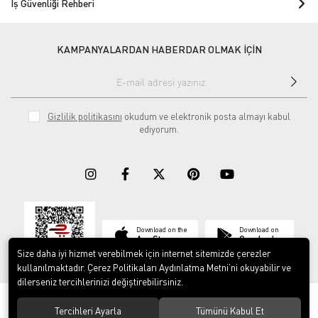
İş Güvenliği Rehberi
KAMPANYALARDAN HABERDAR OLMAK İÇİN
Gizlilik politikasını
okudum ve elektronik posta almayı kabul
ediyorum.
Download on the
Download on
App Store
Google play
Size daha iyi hizmet verebilmek için internet sitemizde çerezler
kullanılmaktadır. Çerez Politikaları Aydınlatma Metni’ni okuyabilir ve
dilerseniz tercihlerinizi değiştirebilirsiniz.
© 2023
ERY İş Güvenliği Ekipmanları
. Tüm hakları saklıdır.
Tercihleri Ayarla
Tümünü Kabul Et