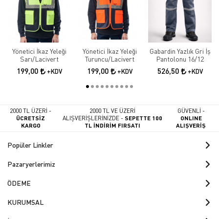
Yönetici İkaz Yeleği
Yönetici İkaz Yeleği
Gabardin Yazlık Gri İş
Sarı/Lacivert
Turuncu/Lacivert
Pantolonu 16/12
199,00
199,00
526,50
+KDV
+KDV
+KDV
2000 TL ÜZERİ -
2000 TL VE ÜZERİ
GÜVENLİ -
ÜCRETSİZ
ALIŞVERİŞLERİNİZDE -
SEPETTE 100
ONLINE
KARGO
TL İNDİRİM FIRSATI
ALIŞVERİŞ
Popüler Linkler
Pazaryerlerimiz
ÖDEME
KURUMSAL