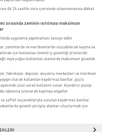
ası ilk 24 saatlik süre içerisinde ıslanmamasına dikkat
emi sırasında zeminin ısıtılması maksimum
ar
ltında uygulama yapılmaması tavsiye edilir
ar, zeminlerde ve merdivenlerde oluşabilecek kayma ve
ltmak için kullanılan önemli iş güvenliği ürünleridir.
 yağlı veya yoğun kullanılan alanlarda maksimum güvenlik
ar, fabrikalar, depolar, alışveriş merkezleri ve merdiven
aygın olarak kullanılan kaydırmaz bantlar, güçlü
sayesinde uzun süreli kullanım sunar. Aşındırıcı yüzeyi
bı tabanına tutunarak kaymayı engeller.
h ve şeffaf seçenekleriyle sunulan kaydırmaz bantlar,
ekanlarda güvenli yürüyüş alanları oluşturmak için
EKLERI