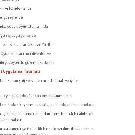
ri ve koridorlarda
r yüzeylerde
nda, çocuk oyun alanlarında
yoğun olduğu yerlerde
rleri Kurumlar Okullar Yurtlar
Oyun alanları merdivenler ve
bi yüzeylerde güvenle kullanılır,
t Uygulama Talimatı
acak alan yağ ve kirden arındırılmalı ve iyice
üzeyin kuru olduğundan emin olunmalıdır.
lacak olan kaydırmaz bant gerekli ölçüde kesilmelidir.
o çıkarılıp basamak ucundan 1 cm. boşluk bırakılarak
ştırılmalıdır.
rası kauçuk ya da lastik bir rulo yardımı ile üzerinden
e yapışması sağlanmalıdır.