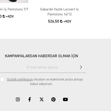
Gabardin Kışlık Gri İş Pantolonu 7/7
Gabardin Yazlık Lacivert İş
Gabardin 
Pantolonu 16/12
50
+KDV
526,50
55
+KDV
KAMPANYALARDAN HABERDAR OLMAK İÇİN
Gizlilik politikasını
okudum ve elektronik posta almayı
kabul ediyorum.