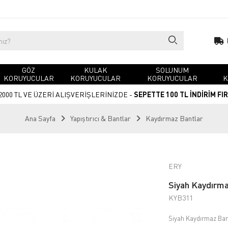
GÖZ
KULAK
SOLUNUM
KORUYUCULAR
KORUYUCULAR
KORUYUCULAR
K
2000 TL VE ÜZERİ ALIŞVERİŞLERİNİZDE -
SEPETTE 100 TL İNDİRİM FI
Ana Sayfa
Yapıştırıcı & Bantlar
Kaydırmaz Bantlar
ERY
Siyah Kaydırm
KYB311
Siyah Kaydırmaz Ba