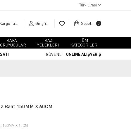
Türk Lirası
Kargo Takip
Giriş Yap
Sepetim
0
KAFA
İKAZ
TÜM
ORUYUCULAR
YELEKLERİ
KATEGORİLER
RSATI
GÜVENLİ -
ONLINE ALIŞVERİŞ
az Bant 150MM X 60CM
nt 150MM X 60CM