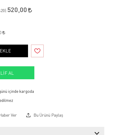
520,00
20
):
80
 EKLE
LIF AL
 günü içinde kargoda
Haber Ver
Bu Ürünü Paylaş