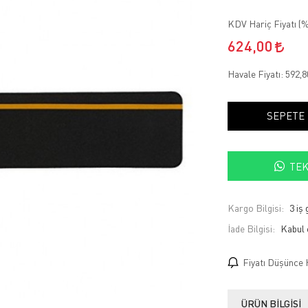
KDV Hariç Fiyatı (
%
624,00
Havale Fiyatı:
592,
SEPETE
TEK
Kargo Bilgisi:
3 iş
İade Bilgisi:
Fiyatı Düşünce 
ÜRÜN BILGISI