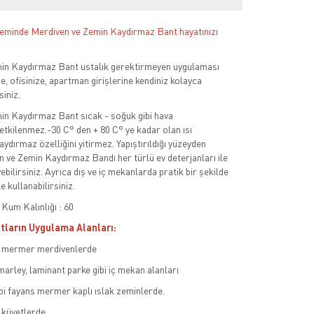
 zeminde Merdiven ve Zemin Kaydırmaz Bant hayatınızı
in Kaydırmaz Bant ustalık gerektirmeyen uygulaması
ze, ofisinize, apartman girişlerine kendiniz kolayca
siniz.
in Kaydırmaz Bant sıcak - soğuk gibi hava
etkilenmez.-30 C° den + 80 C° ye kadar olan ısı
ydırmaz özelliğini yitirmez. Yapıştırıldığı yüzeyden
 ve Zemin Kaydırmaz Bandı her türlü ev deterjanları ile
bilirsiniz. Ayrıca dış ve iç mekanlarda pratik bir şekilde
e kullanabilirsiniz.
Kum Kalınlığı : 60
ların Uygulama Alanları:
, mermer merdivenlerde
rley, laminant parke gibi iç mekan alanları
bi fayans mermer kaplı ıslak zeminlerde.
 küvetlerde