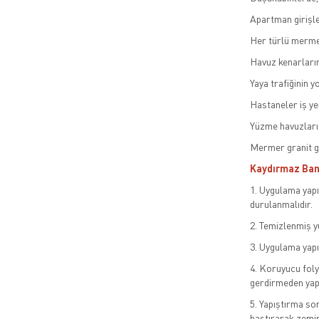
Apartman girişle
Her türlü merme
Havuz kenarları
Yaya trafiğinin 
Hastaneler iş ye
Yüzme havuzları 
Mermer granit gi
Kaydırmaz Ban
1. Uygulama yapıl
durulanmalıdır.
2. Temizlenmiş y
3. Uygulama yapı
4. Koruyucu foly
gerdirmeden yapı
5. Yapıştırma son
bastırarak zemin