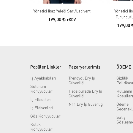
Yönetici İkaz Yeleği Sarı/Lacivert
Yönetici İk
Turuncu/L
199,00
+KDV
199,00
Popüler Linkler
Pazaryerlerimiz
ÖDEME
İş Ayakkabıları
Trendyol Ery İş
Gizlilik
Güvenliği
Politikası
Solunum
Koruyucular
Hepsiburada Ery İş
Kullanım
Güvenliği
Koşulları
İş Elbiseleri
N11 Ery İş Güvenliği
Ödeme
İş Eldivenleri
Seçenekl
Göz Koruyucular
Satış
Sözleşme
Kulak
Koruyucular