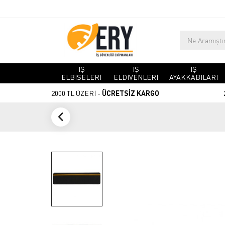
İŞ
İŞ
İŞ
ELBİSELERİ
ELDİVENLERİ
AYAKKABILARI
2000 TL ÜZERİ -
ÜCRETSİZ KARGO