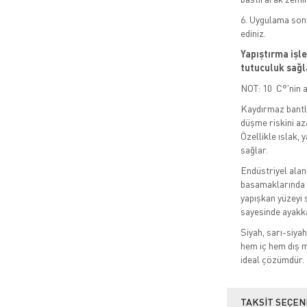
6. Uygulama sonr
ediniz.
Yapıştırma işl
tutuculuk sağl
NOT: 10 C°'nin a
Kaydırmaz bantl
düşme riskini aza
Özellikle ıslak,
sağlar.
Endüstriyel alanl
basamaklarında y
yapışkan yüzeyi 
sayesinde ayakka
Siyah, sarı-siya
hem iç hem dış m
ideal çözümdür.
TAKSIT SEÇEN