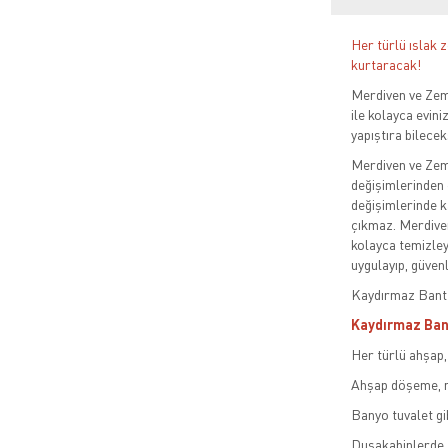
Her türlü ıslak
kurtaracak!
Merdiven ve Zem
ile kolayca evini
yapıştıra bilecek
Merdiven ve Zem
değişimlerinden 
değişimlerinde ka
çıkmaz. Merdiven
kolayca temizleye
uygulayıp, güvenl
Kaydırmaz Bant 
Kaydırmaz Bant
Her türlü ahşap
Ahşap döşeme, ma
Banyo tuvalet gi
Duşakabinlerde,