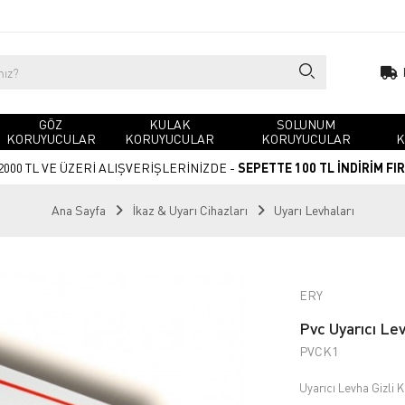
GÖZ
KULAK
SOLUNUM
KORUYUCULAR
KORUYUCULAR
KORUYUCULAR
K
2000 TL VE ÜZERİ ALIŞVERİŞLERİNİZDE -
SEPETTE 100 TL İNDİRİM FI
Ana Sayfa
İkaz & Uyarı Cihazları
Uyarı Levhaları
ERY
Pvc Uyarıcı Le
PVCK1
Uyarıcı Levha Gizli