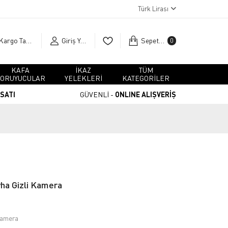
Türk Lirası
Kargo Takip
Giriş Yap
Sepetim
0
KAFA
İKAZ
TÜM
ORUYUCULAR
YELEKLERİ
KATEGORİLER
RSATI
GÜVENLİ -
ONLINE ALIŞVERİŞ
vha Gizli Kamera
 Kamera