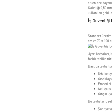
etkenlere dayanı
Kalınlığı 0,50 m
kullanılan şekille
İş Güvenliği 
Standart üretimd
cm ve 70 x 100 c
Uyarı levhaları, 
farklı tehlike tür
Başlıca levha tür
Tehlike uy
Yasaklayı
Emredici 
Acil çıkış
Yangın uya
Bu levhalar özel
Şantiye v