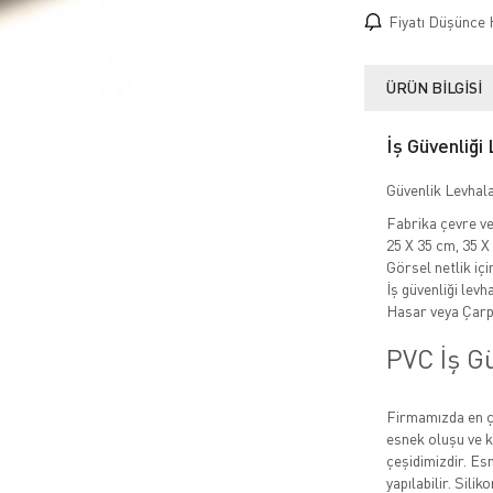
Fiyatı Düşünce 
ÜRÜN BILGISI
İş Güvenliği
Güvenlik Levhala
Fabrika çevre ve 
25 X 35 cm, 35 X
Görsel netlik içi
İş güvenliği levh
Hasar veya Çarp
PVC İş Gü
Firmamızda en ço
esnek oluşu ve k
çeşidimizdir. Esn
yapılabilir. Sili