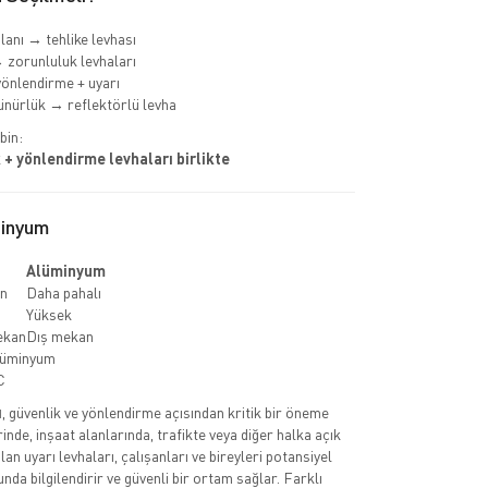
lanı → tehlike levhası
 zorunluluk levhaları
önlendirme + uyarı
nürlük → reflektörlü levha
bin:
 + yönlendirme levhaları birlikte
minyum
Alüminyum
n
Daha pahalı
Yüksek
ekan
Dış mekan
lüminyum
C
ı
, güvenlik ve yönlendirme açısından kritik bir öneme
erinde, inşaat alanlarında, trafikte veya diğer halka açık
lan uyarı levhaları, çalışanları ve bireyleri potansiyel
nda bilgilendirir ve güvenli bir ortam sağlar. Farklı