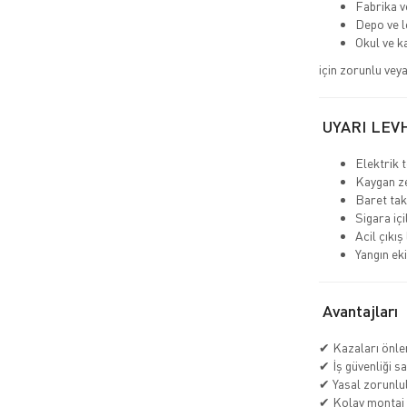
Fabrika v
Depo ve l
Okul ve k
için zorunlu veya
UYARI LEV
Elektrik t
Kaygan ze
Baret tak
Sigara iç
Acil çıkış
Yangın ek
Avantajları
✔ Kazaları önle
✔ İş güvenliği s
✔ Yasal zorunlul
✔ Kolay montaj