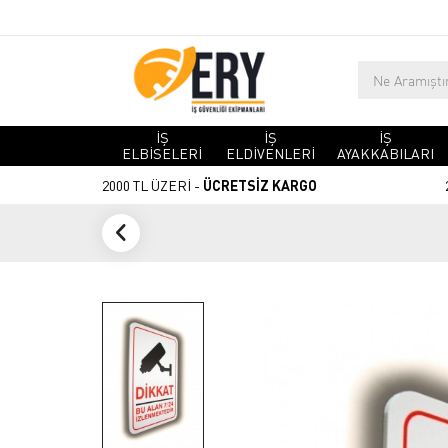
İŞ
İŞ
İŞ
ELBİSELERİ
ELDİVENLERİ
AYAKKABILARI
2000 TL ÜZERİ -
ÜCRETSİZ KARGO