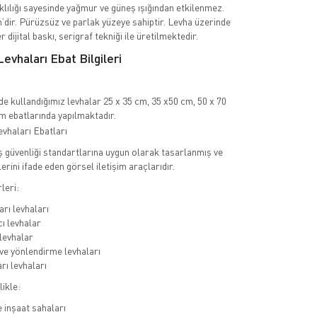
klılığı sayesinde yağmur ve güneş ışığından etkilenmez.
m’dir. Pürüzsüz ve parlak yüzeye sahiptir. Levha üzerinde
r dijital baskı, serigraf tekniği ile üretilmektedir.
Levhaları Ebat Bilgileri
e kullandığımız levhalar 25 x 35 cm, 35 x50 cm, 50 x 70
m ebatlarında yapılmaktadır.
iş güvenliği standartlarına uygun olarak tasarlanmış ve
lerini ifade eden görsel iletişim araçlarıdır.
leri:
arı levhaları
cı levhalar
levhalar
 ve yönlendirme levhaları
rı levhaları
likle:
e inşaat sahaları