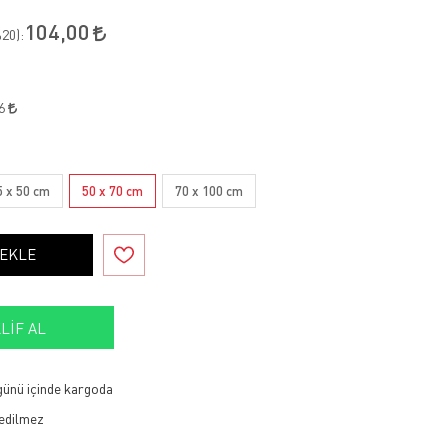
104,00
20
):
56
5 x 50 cm
50 x 70 cm
70 x 100 cm
 EKLE
LIF AL
 günü içinde kargoda