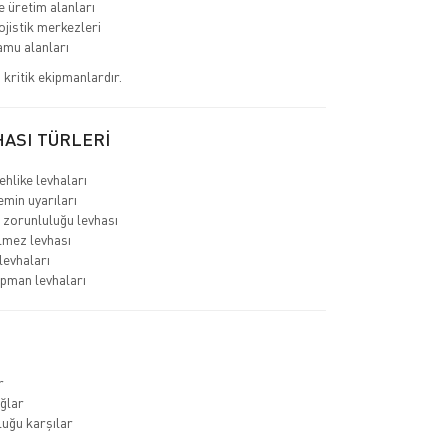
e üretim alanları
ojistik merkezleri
amu alanları
 kritik ekipmanlardır.
HASI TÜRLERİ
ehlike levhaları
min uyarıları
 zorunluluğu levhası
ilmez levhası
 levhaları
ipman levhaları
r
ağlar
uğu karşılar