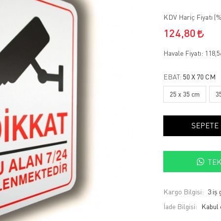
KDV Hariç Fiyatı (
%
124,80
Havale Fiyatı:
118,
EBAT:
50 X 70 CM
25 x 35 cm
3
SEPETE
TEK
Kargo Bilgisi:
3 iş
İade Bilgisi: