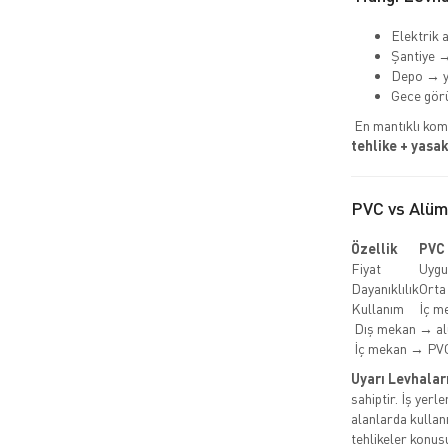
Elektrik a
Şantiye →
Depo → y
Gece görü
En mantıklı kom
tehlike + yasak
PVC vs Alü
Özellik
PVC
Fiyat
Uygu
Dayanıklılık
Orta
Kullanım
İç m
Dış mekan → a
İç mekan → PV
Uyarı Levhalar
sahiptir. İş yerl
alanlarda kullanı
tehlikeler konusu