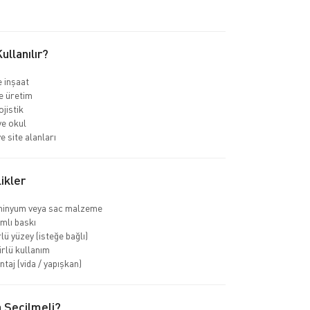
llanılır?
e inşaat
e üretim
jistik
e okul
e site alanları
ikler
minyum veya sac malzeme
mlı baskı
lü yüzey (isteğe bağlı)
rlü kullanım
taj (vida / yapışkan)
 Seçilmeli?