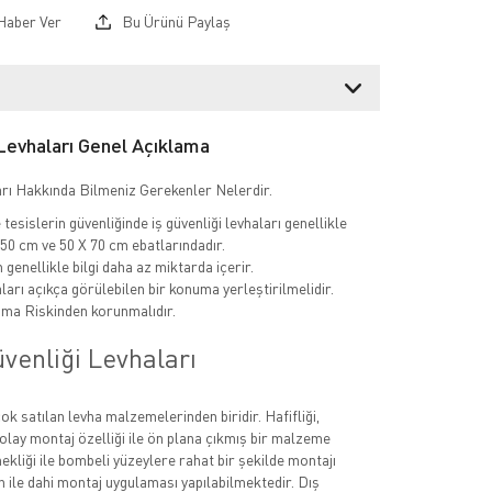
Haber Ver
Bu Ürünü Paylaş
 Levhaları Genel Açıklama
rı Hakkında Bilmeniz Gerekenler Nelerdir.
tesislerin güvenliğinde iş güvenliği levhaları genellikle
 50 cm ve 50 X 70 cm ebatlarındadır.
n genellikle bilgi daha az miktarda içerir.
aları açıkça görülebilen bir konuma yerleştirilmelidir.
ma Riskinden korunmalıdır.
venliği Levhaları
k satılan levha malzemelerinden biridir. Hafifliği,
olay montaj özelliği ile ön plana çıkmış bir malzeme
ekliği ile bombeli yüzeylere rahat bir şekilde montajı
kon ile dahi montaj uygulaması yapılabilmektedir. Dış