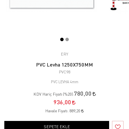
ERY
PVC Levha 1250X750MM
PVC98
PVC LEVHA 4mm
780,00
KDV Hariç Fiyatı (
%20
):
936,00
Havale Fiyatı:
889,20
SEPETE EKLE