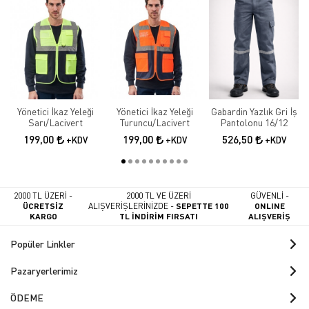
Yönetici İkaz Yeleği
Yönetici İkaz Yeleği
Gabardin Yazlık Gri İş
Sarı/Lacivert
Turuncu/Lacivert
Pantolonu 16/12
199,00
199,00
526,50
+KDV
+KDV
+KDV
2000 TL ÜZERİ -
2000 TL VE ÜZERİ
GÜVENLİ -
ÜCRETSİZ
ALIŞVERİŞLERİNİZDE -
SEPETTE 100
ONLINE
KARGO
TL İNDİRİM FIRSATI
ALIŞVERİŞ
Popüler Linkler
Pazaryerlerimiz
ÖDEME