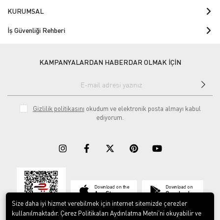
KURUMSAL
İş Güvenliği Rehberi
KAMPANYALARDAN HABERDAR OLMAK İÇİN
Gizlilik politikasını
okudum ve elektronik posta almayı kabul
ediyorum.
Download on the
Download on
App Store
Google play
Size daha iyi hizmet verebilmek için internet sitemizde çerezler
kullanılmaktadır. Çerez Politikaları Aydınlatma Metni’ni okuyabilir ve