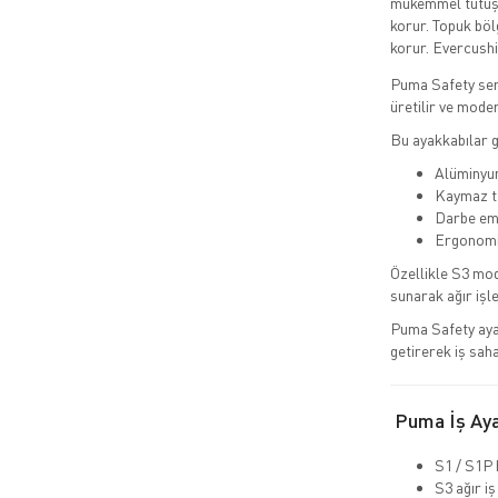
mükemmel tutuş v
korur. Topuk böl
korur. Evercush
Puma Safety ser
üretilir ve modern
Bu ayakkabılar 
Alüminyum
Kaymaz ta
Darbe emi
Ergonomik
Özellikle S3 mod
sunarak ağır işl
Puma Safety aya
getirerek iş sah
Puma İş Ayak
S1 / S1P 
S3 ağır iş