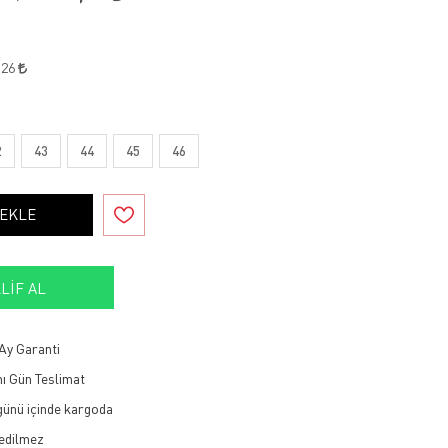
,26
2
43
44
45
46
 EKLE
LIF AL
Ay Garanti
ı Gün Teslimat
 günü içinde kargoda