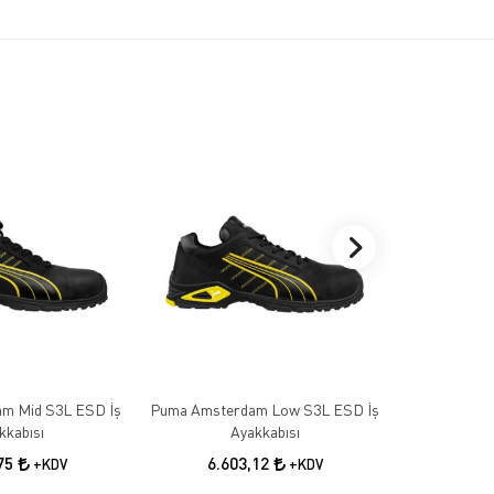
m Mid S3L ESD İş
Puma Amsterdam Low S3L ESD İş
Puma Mad
kkabısı
Ayakkabısı
A
,75
6.603,12
5.7
+KDV
+KDV