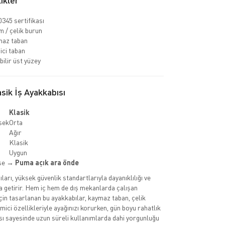
ikler
345 sertifikası
 / çelik burun
az taban
ci taban
bilir üst yüzey
ik İş Ayakkabısı
Klasik
sek
Orta
Ağır
Klasik
Uygun
kse →
Puma açık ara önde
arı, yüksek güvenlik standartlarıyla dayanıklılığı ve
a getirir. Hem iç hem de dış mekanlarda çalışan
çin tasarlanan bu ayakkabılar, kaymaz taban, çelik
ici özellikleriyle ayağınızı korurken, gün boyu rahatlık
ısı sayesinde uzun süreli kullanımlarda dahi yorgunluğu