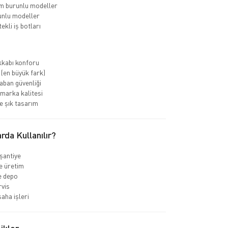
m burunlu modeller
unlu modeller
ekli iş botları
kkabı konforu
 (en büyük fark)
ban güvenliği
marka kalitesi
 şık tasarım
rda Kullanılır?
 şantiye
e üretim
ve depo
rvis
aha işleri