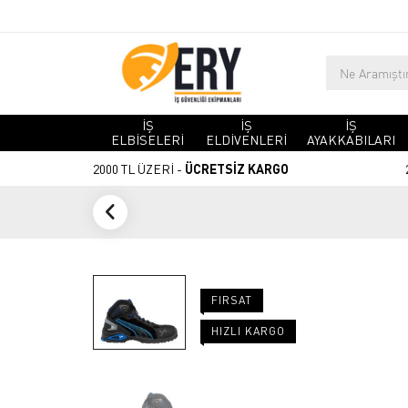
İŞ
İŞ
İŞ
ELBİSELERİ
ELDİVENLERİ
AYAKKABILARI
2000 TL ÜZERİ -
ÜCRETSİZ KARGO
FIRSAT
HIZLI KARGO