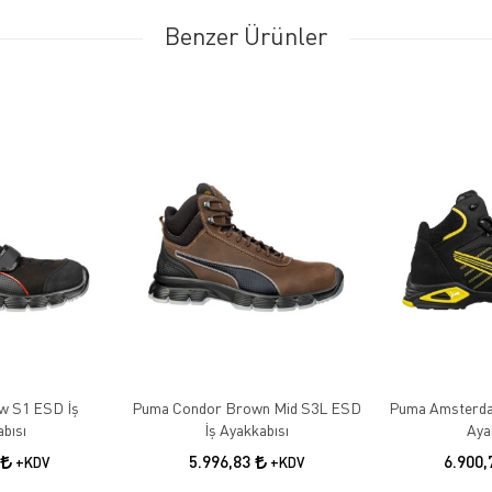
Benzer Ürünler
w S1 ESD İş
Puma Condor Brown Mid S3L ESD
Puma Amsterda
bısı
İş Ayakkabısı
Aya
5.996,83
6.900
+KDV
+KDV