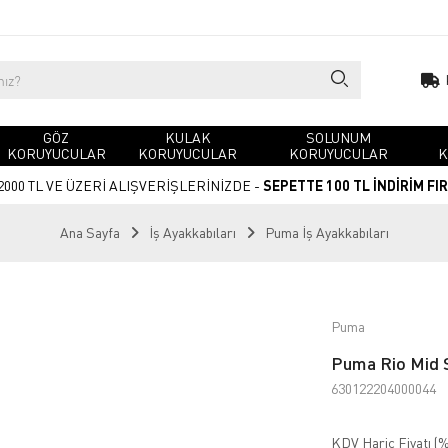
GÖZ
KULAK
SOLUNUM
KORUYUCULAR
KORUYUCULAR
KORUYUCULAR
K
2000 TL VE ÜZERİ ALIŞVERİŞLERİNİZDE -
SEPETTE 100 TL İNDİRİM FI
Ana Sayfa
İş Ayakkabıları
Puma İş Ayakkabıları
Puma
Puma Rio Mid S
630122204000044
KDV Hariç Fiyatı (
%