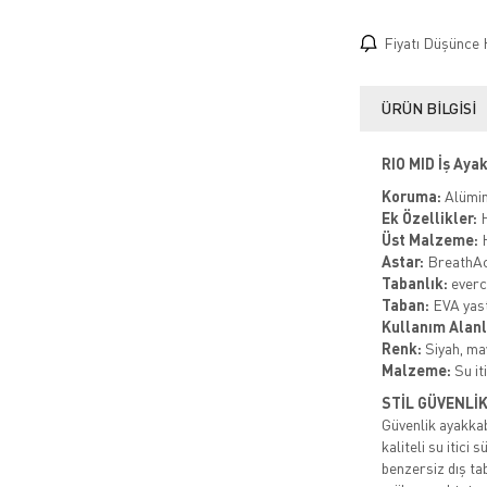
Fiyatı Düşünce 
ÜRÜN BILGISI
RIO MID İş Aya
Koruma:
Alümin
Ek Özellikler:
H
Üst Malzeme:
H
Astar:
BreathAct
Tabanlık:
everc
Taban:
EVA yas
Kullanım Alanl
Renk:
Siyah, ma
Malzeme:
Su iti
STİL GÜVENLİ
Güvenlik ayakk
kaliteli su itic
benzersiz dış ta