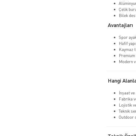
Alüminyu
Çelik bur
Bilek dest
Avantajları
Spor aya
Hafif yapı
Kaymaz ta
Premium 
Modern ve
Hangi Alanla
İnşaat ve
Fabrika v
Lojistik 
Teknik se
Outdoor s