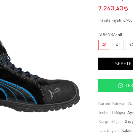
7.263,43
Havale Fiyatı:
6.900
NUMARA:
40
40
41
4
SEPETE
TEK
Garanti Süresi:
24 
Teslimat Bilgisi
Ayn
Kargo Bilgisi:
3 iş
İade Bilgisi: