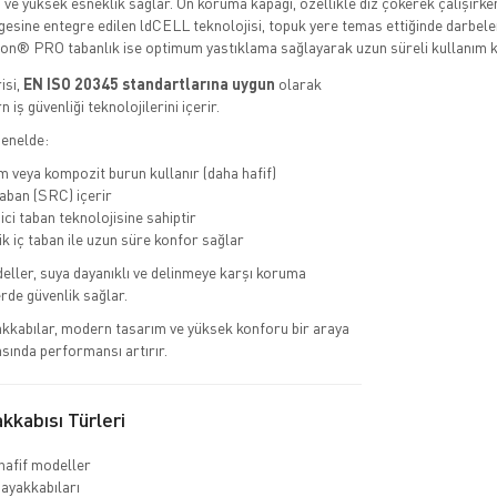
e yüksek esneklik sağlar. Ön koruma kapağı, özellikle diz çökerek çalışırke
gesine entegre edilen ldCELL teknolojisi, topuk yere temas ettiğinde darbele
ion® PRO tabanlık ise optimum yastıklama sağlayarak uzun süreli kullanım k
isi,
EN ISO 20345 standartlarına uygun
olarak
 iş güvenliği teknolojilerini içerir.
genelde:
 veya kompozit burun kullanır (daha hafif)
ban (SRC) içerir
ci taban teknolojisine sahiptir
 iç taban ile uzun süre konfor sağlar
eller, suya dayanıklı ve delinmeye karşı koruma
erde güvenlik sağlar.
kkabılar, modern tasarım ve yüksek konforu bir araya
asında performansı artırır.
kabısı Türleri
hafif modeller
 ayakkabıları