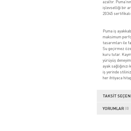
azaltır. Puma’nı
işlevselliği bir 
20345 sertifikalı
Puma iş ayakkabıl
maksimum perfor
tasarımları ile f
Su geçirmez özell
kuru tutar. Kaym
yürüyüş deneyimi
ayak sağlığınızı 
iş yerinde stilin
her ihtiyaca hita
TAKSIT SEÇEN
YORUMLAR
(0)