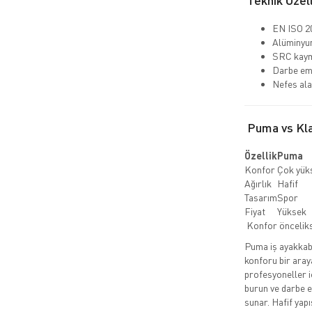
Teknik Özell
EN ISO 20
Alüminyum
SRC kaym
Darbe emi
Nefes ala
Puma vs Klas
Özellik
Puma
Konfor
Çok yük
Ağırlık
Hafif
Tasarım
Spor
Fiyat
Yüksek
Konfor önceli
Puma iş ayakkabıl
konforu bir aray
profesyoneller i
burun ve darbe em
sunar. Hafif yap