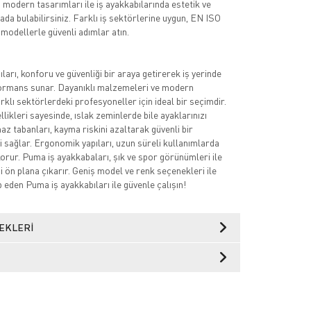
n modern tasarımları ile iş ayakkabılarında estetik ve
arada bulabilirsiniz. Farklı iş sektörlerine uygun, EN ISO
 modellerle güvenli adımlar atın.
arı, konforu ve güvenliği bir araya getirerek iş yerinde
mans sunar. Dayanıklı malzemeleri ve modern
arklı sektörlerdeki profesyoneller için ideal bir seçimdir.
ikleri sayesinde, ıslak zeminlerde bile ayaklarınızı
az tabanları, kayma riskini azaltarak güvenli bir
 sağlar. Ergonomik yapıları, uzun süreli kullanımlarda
korur. Puma iş ayakkabaları, şık ve spor görünümleri ile
izi ön plana çıkarır. Geniş model ve renk seçenekleri ile
p eden Puma iş ayakkabıları ile güvenle çalışın!
EKLERI