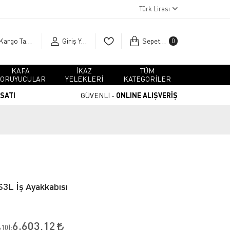
Türk Lirası
Kargo Takip
Giriş Yap
Sepetim
0
KAFA
İKAZ
TÜM
ORUYUCULAR
YELEKLERİ
KATEGORİLER
RSATI
GÜVENLİ -
ONLINE ALIŞVERİŞ
3L İş Ayakkabısı
6.603,12
10
):