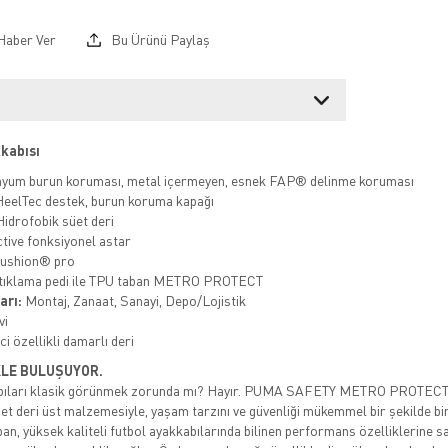
Haber Ver
Bu Ürünü Paylaş
kkabısı
yum burun koruması, metal içermeyen, esnek FAP® delinme koruması
eelTec destek, burun koruma kapağı
idrofobik süet deri
ive fonksiyonel astar
ushion® pro
tıklama pedi ile TPU taban METRO PROTECT
arı:
Montaj, Zanaat, Sanayi, Depo/Lojistik
vi
ci özellikli damarlı deri
KLE BULUŞUYOR.
abıları klasik görünmek zorunda mı? Hayır. PUMA SAFETY METRO PROTECT 
i süet deri üst malzemesiyle, yaşam tarzını ve güvenliği mükemmel bir şekilde b
ban, yüksek kaliteli futbol ayakkabılarında bilinen performans özelliklerine sa