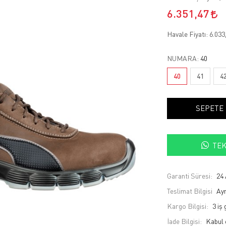
6.351,47
Havale Fiyatı:
6.033
NUMARA:
40
40
41
4
SEPETE
TEK
Garanti Süresi:
24 
Teslimat Bilgisi
Ayn
Kargo Bilgisi:
3 iş
İade Bilgisi: