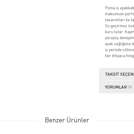
Puma iş ayakkabıl
maksimum perfor
tasarımları ile f
Su geçirmez özell
kuru tutar. Kaym
yürüyüş deneyimi
ayak sağlığınızı 
iş yerinde stilin
her ihtiyaca hita
TAKSIT SEÇEN
YORUMLAR
(0)
Benzer Ürünler