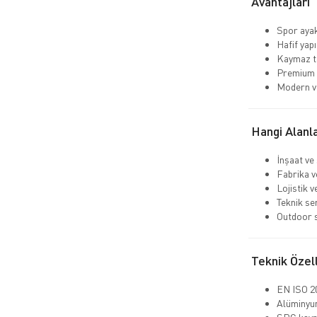
Avantajları
Spor aya
Hafif yapı
Kaymaz ta
Premium 
Modern ve
Hangi Alanla
İnşaat ve
Fabrika v
Lojistik 
Teknik se
Outdoor s
Teknik Özell
EN ISO 20
Alüminyum