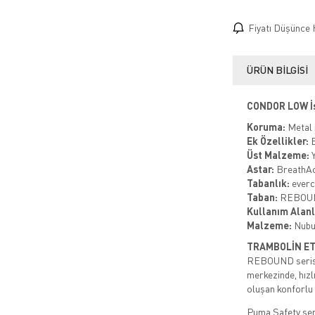
Fiyatı Düşünce 
ÜRÜN BILGISI
CONDOR LOW İş
Koruma:
Metal 
Ek Özellikler:
E
Üst Malzeme:
Y
Astar:
BreathAct
Tabanlık:
everc
Taban:
REBOUND 
Kullanım Alanl
Malzeme:
Nubu
TRAMBOLİN ETK
REBOUND serisi, 
merkezinde, hız
oluşan konforlu 
Puma Safety ser