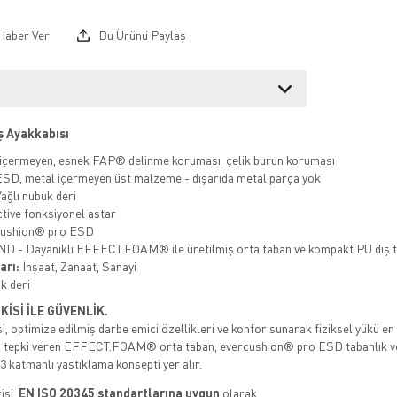
Haber Ver
Bu Ürünü Paylaş
 Ayakkabısı
içermeyen, esnek FAP® delinme koruması, çelik burun koruması
SD, metal içermeyen üst malzeme - dışarıda metal parça yok
ağlı nubuk deri
ive fonksiyonel astar
ushion® pro ESD
- Dayanıklı EFFECT.FOAM® ile üretilmiş orta taban ve kompakt PU dış t
arı:
İnşaat, Zanaat, Sanayi
k deri
İSİ İLE GÜVENLİK.
optimize edilmiş darbe emici özellikleri ve konfor sunarak fiziksel yükü en 
lı tepki veren EFFECT.FOAM® orta taban, evercushion® pro ESD tabanlık v
3 katmanlı yastıklama konsepti yer alır.
isi,
EN ISO 20345 standartlarına uygun
olarak