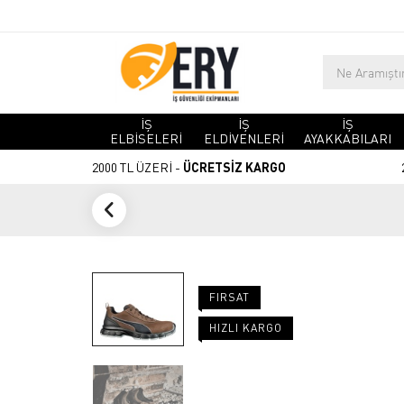
İŞ
İŞ
İŞ
ELBİSELERİ
ELDİVENLERİ
AYAKKABILARI
2000 TL ÜZERİ -
ÜCRETSİZ KARGO
FIRSAT
HIZLI KARGO