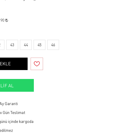
,90
2
43
44
45
46
 EKLE
LIF AL
Ay Garanti
ı Gün Teslimat
 günü içinde kargoda