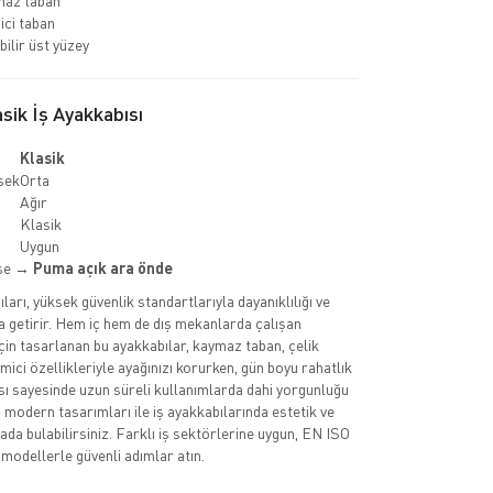
az taban
ci taban
bilir üst yüzey
ik İş Ayakkabısı
Klasik
sek
Orta
Ağır
Klasik
Uygun
kse →
Puma açık ara önde
arı, yüksek güvenlik standartlarıyla dayanıklılığı ve
a getirir. Hem iç hem de dış mekanlarda çalışan
çin tasarlanan bu ayakkabılar, kaymaz taban, çelik
ici özellikleriyle ayağınızı korurken, gün boyu rahatlık
ısı sayesinde uzun süreli kullanımlarda dahi yorgunluğu
n modern tasarımları ile iş ayakkabılarında estetik ve
arada bulabilirsiniz. Farklı iş sektörlerine uygun, EN ISO
 modellerle güvenli adımlar atın.