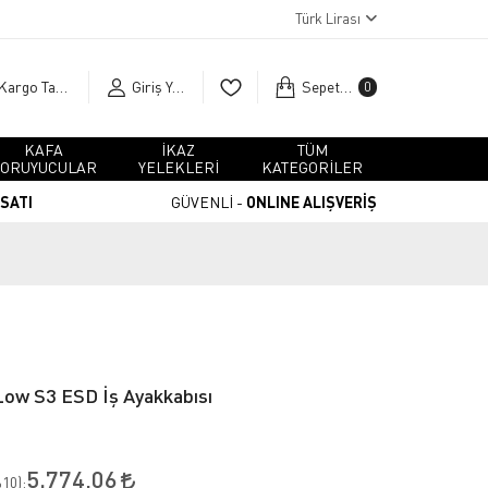
Türk Lirası
Kargo Takip
Giriş Yap
Sepetim
0
KAFA
İKAZ
TÜM
ORUYUCULAR
YELEKLERİ
KATEGORİLER
RSATI
GÜVENLİ -
ONLINE ALIŞVERİŞ
ow S3 ESD İş Ayakkabısı
5.774,06
10
):