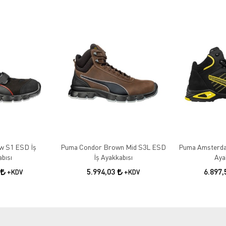
w S1 ESD İş
Puma Condor Brown Mid S3L ESD
Puma Amsterda
bısı
İş Ayakkabısı
Aya
5.994,03
6.897
+KDV
+KDV