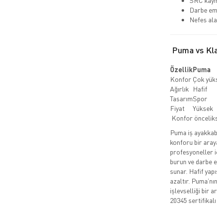
SRC kaym
Darbe emi
Nefes ala
Puma vs Klas
Özellik
Puma
Konfor
Çok yük
Ağırlık
Hafif
Tasarım
Spor
Fiyat
Yüksek
Konfor önceli
Puma iş ayakkabıl
konforu bir aray
profesyoneller i
burun ve darbe em
sunar. Hafif yap
azaltır. Puma’nı
işlevselliği bir 
20345 sertifikalı