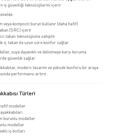
 iş güvenliği teknolojilerini içerir.
genelde:
 veya kompozit burun kullanır (daha hafif)
ban (SRC) içerir
ci taban teknolojisine sahiptir
 iç taban ile uzun süre konfor sağlar
eller, suya dayanıklı ve delinmeye karşı koruma
erde güvenlik sağlar.
kkabılar, modern tasarım ve yüksek konforu bir araya
asında performansı artırır.
kabısı Türleri
hafif modeller
 ayakkabıları
m burunlu modeller
unlu modeller
ekli iş botları