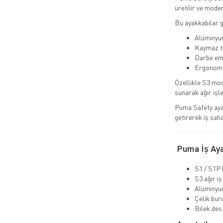
üretilir ve modern
Bu ayakkabılar 
Alüminyum
Kaymaz ta
Darbe emi
Ergonomik
Özellikle S3 mod
sunarak ağır işl
Puma Safety aya
getirerek iş sah
Puma İş Ayak
S1 / S1P 
S3 ağır iş
Alüminyu
Çelik bur
Bilek dest