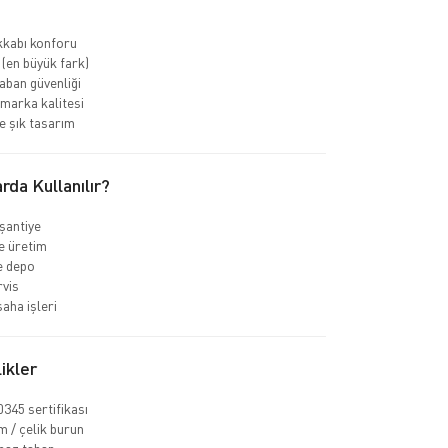
kkabı konforu
 (en büyük fark)
ban güvenliği
marka kalitesi
 şık tasarım
rda Kullanılır?
 şantiye
e üretim
ve depo
rvis
aha işleri
ikler
345 sertifikası
 / çelik burun