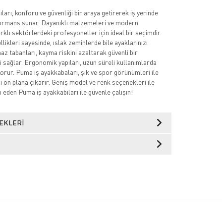
arı, konforu ve güvenliği bir araya getirerek iş yerinde
mans sunar. Dayanıklı malzemeleri ve modern
arklı sektörlerdeki profesyoneller için ideal bir seçimdir.
ikleri sayesinde, ıslak zeminlerde bile ayaklarınızı
az tabanları, kayma riskini azaltarak güvenli bir
 sağlar. Ergonomik yapıları, uzun süreli kullanımlarda
korur. Puma iş ayakkabaları, şık ve spor görünümleri ile
izi ön plana çıkarır. Geniş model ve renk seçenekleri ile
p eden Puma iş ayakkabıları ile güvenle çalışın!
EKLERI