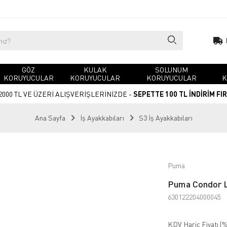
GÖZ
KULAK
SOLUNUM
KORUYUCULAR
KORUYUCULAR
KORUYUCULAR
K
2000 TL VE ÜZERİ ALIŞVERİŞLERİNİZDE -
SEPETTE 100 TL İNDİRİM FI
Ana Sayfa
İş Ayakkabıları
S3 İş Ayakkabıları
Puma
Puma Condor L
630122204000045
KDV Hariç Fiyatı (
%