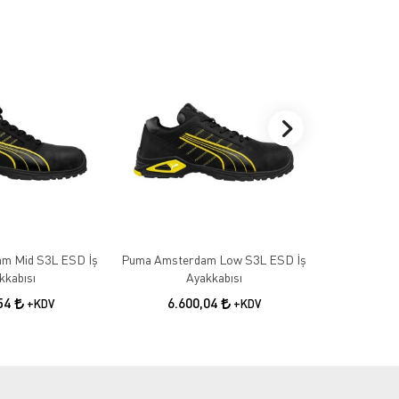
m Mid S3L ESD İş
Puma Amsterdam Low S3L ESD İş
Puma Mad
kkabısı
Ayakkabısı
A
,54
6.600,04
5.7
+KDV
+KDV