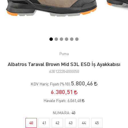
Puma
Albatros Taraval Brown Mid S3L ESD İş Ayakkabısı
630122204000050
5.800,46
KDV Hariç Fiyatı (
%10
):
6.380,51
Havale Fiyatı:
6.061,48
NUMARA:
40
40
41
42
43
44
45