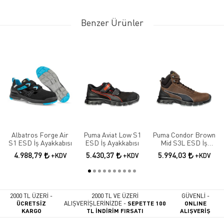
Benzer Ürünler
Albatros Forge Air
Puma Aviat Low S1
Puma Condor Brown
S1 ESD İş Ayakkabısı
ESD İş Ayakkabısı
Mid S3L ESD İş
Ayakkabısı
4.988,79
5.430,37
5.994,03
+KDV
+KDV
+KDV
2000 TL ÜZERİ -
2000 TL VE ÜZERİ
GÜVENLİ -
ÜCRETSİZ
ALIŞVERİŞLERİNİZDE -
SEPETTE 100
ONLINE
KARGO
TL İNDİRİM FIRSATI
ALIŞVERİŞ