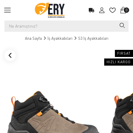
0
Ana Sayfa
İş Ayakkabıları
S3 İş Ayakkabıları
FIRSAT
HIZLI KARGO