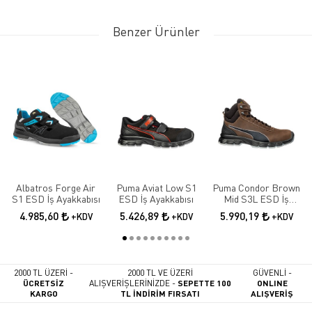
Benzer Ürünler
Albatros Forge Air
Puma Aviat Low S1
Puma Condor Brown
S1 ESD İş Ayakkabısı
ESD İş Ayakkabısı
Mid S3L ESD İş
Ayakkabısı
4.985,60
5.426,89
5.990,19
+KDV
+KDV
+KDV
2000 TL ÜZERİ -
2000 TL VE ÜZERİ
GÜVENLİ -
ÜCRETSİZ
ALIŞVERİŞLERİNİZDE -
SEPETTE 100
ONLINE
KARGO
TL İNDİRİM FIRSATI
ALIŞVERİŞ