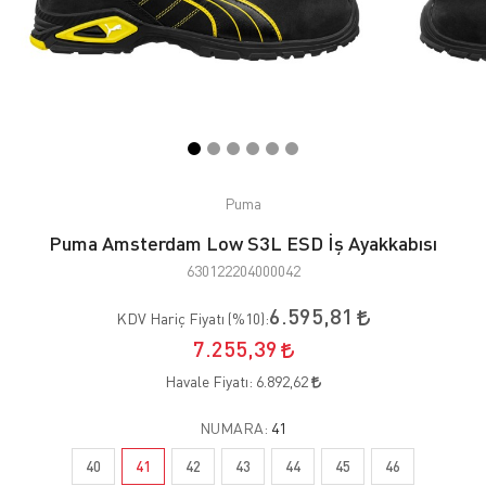
Puma
Puma Amsterdam Low S3L ESD İş Ayakkabısı
630122204000042
6.595,81
KDV Hariç Fiyatı (
%10
):
7.255,39
Havale Fiyatı:
6.892,62
NUMARA:
41
40
41
42
43
44
45
46