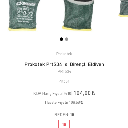
Prokotek
Prokotek Prt534 Isı Dirençli Eldiven
PRT534
Prt534
104,00
KDV Hariç Fiyatı (
%10
):
Havale Fiyatı:
108,68
BEDEN:
10
10