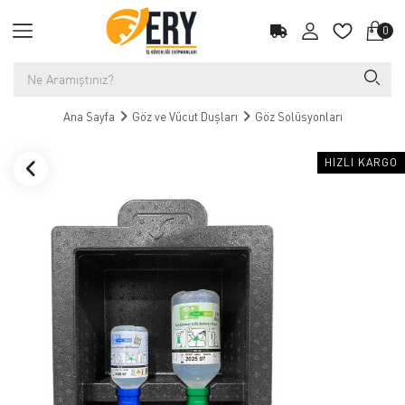
0
Ana Sayfa
Göz ve Vücut Duşları
Göz Solüsyonları
HIZLI KARGO