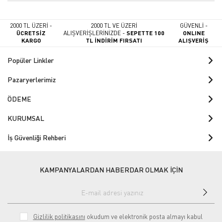
2000 TL ÜZERİ -
2000 TL VE ÜZERİ
GÜVENLİ -
ÜCRETSİZ
ALIŞVERİŞLERİNİZDE -
SEPETTE 100
ONLINE
KARGO
TL İNDİRİM FIRSATI
ALIŞVERİŞ
Popüler Linkler
Pazaryerlerimiz
ÖDEME
KURUMSAL
İş Güvenliği Rehberi
KAMPANYALARDAN HABERDAR OLMAK İÇİN
Gizlilik politikasını
okudum ve elektronik posta almayı kabul