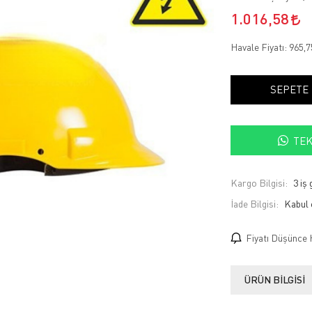
1.016,58
Havale Fiyatı:
965,
SEPETE
TEK
Kargo Bilgisi:
3 iş
İade Bilgisi:
Fiyatı Düşünce 
ÜRÜN BILGISI