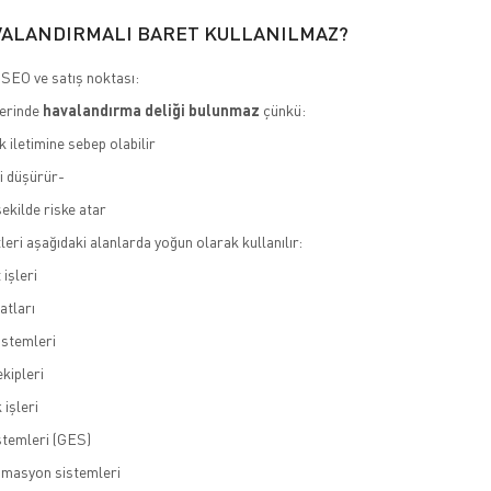
ALANDIRMALI BARET KULLANILMAZ?
r SEO ve satış noktası:
lerinde
havalandırma deliği bulunmaz
çünkü:
k iletimine sebep olabilir
ni düşürür-
şekilde riske atar
leri aşağıdaki alanlarda yoğun olarak kullanılır:
 işleri
atları
istemleri
kipleri
 işleri
stemleri (GES)
omasyon sistemleri