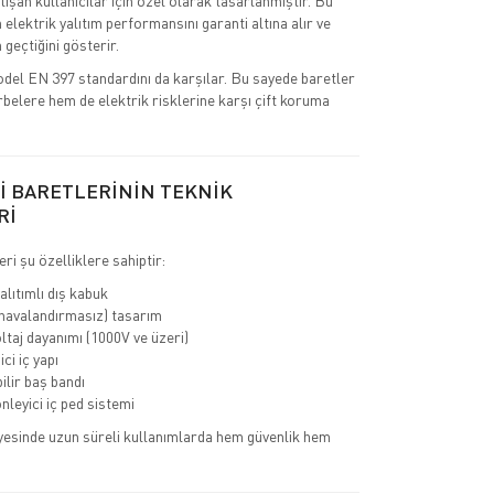
ışan kullanıcılar için özel olarak tasarlanmıştır. Bu
 elektrik yalıtım performansını garanti altına alır ve
 geçtiğini gösterir.
del EN 397 standardını da karşılar. Bu sayede baretler
elere hem de elektrik risklerine karşı çift koruma
İ BARETLERİNİN TEKNİK
Rİ
eri şu özelliklere sahiptir:
alıtımlı dış kabuk
(havalandırmasız) tasarım
ltaj dayanımı (1000V ve üzeri)
ci iç yapı
ilir baş bandı
nleyici iç ped sistemi
yesinde uzun süreli kullanımlarda hem güvenlik hem