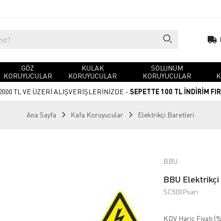
GÖZ
KULAK
SOLUNUM
KORUYUCULAR
KORUYUCULAR
KORUYUCULAR
K
2000 TL VE ÜZERİ ALIŞVERİŞLERİNİZDE -
SEPETTE 100 TL İNDİRİM FI
Ana Sayfa
Kafa Koruyucular
Elektrikçi Baretleri
BBU
BBU Elektrikçi 
SC500Psarı
KDV Hariç Fiyatı (
%