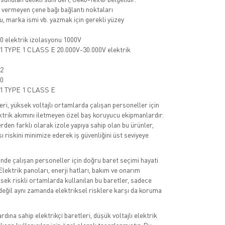
vermeyen çene bağı bağlantı noktaları
su, marka ismi vb. yazmak için gerekli yüzey
0 elektrik izolasyonu 1000V
1 TYPE 1 CLASS E 20.000V-30.000V elektrik
12
 0
1 TYPE 1 CLASS E
eri, yüksek voltajlı ortamlarda çalışan personeller için
ektrik akımını iletmeyen özel baş koruyucu ekipmanlardır.
rden farklı olarak izole yapıya sahip olan bu ürünler,
 riskini minimize ederek iş güvenliğini üst seviyeye
nde çalışan personeller için doğru baret seçimi hayati
lektrik panoları, enerji hatları, bakım ve onarım
ksek riskli ortamlarda kullanılan bu baretler, sadece
değil aynı zamanda elektriksel risklere karşı da koruma
ına sahip elektrikçi baretleri, düşük voltajlı elektrik