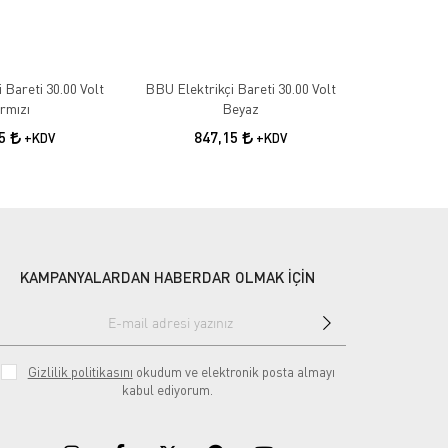
 Bareti 30.00 Volt
BBU Elektrikçi Bareti 30.00 Volt
rmızı
Beyaz
15
847,15
+KDV
+KDV
KAMPANYALARDAN HABERDAR OLMAK İÇİN
Gizlilik politikasını
okudum ve elektronik posta almayı
kabul ediyorum.