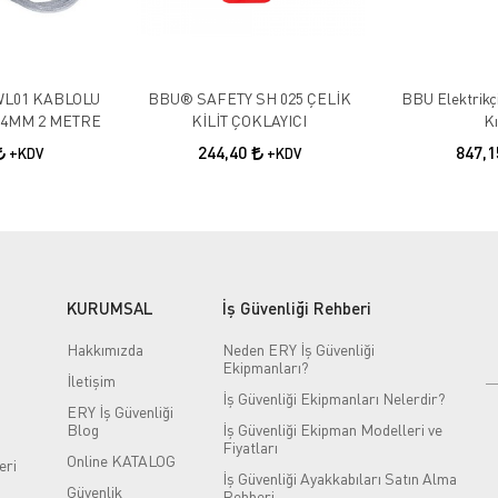
WL01 KABLOLU
BBU® SAFETY SH 025 ÇELİK
BBU Elektrikçi
I 4MM 2 METRE
KİLİT ÇOKLAYICI
Kı
244,40
847,
+KDV
+KDV
KURUMSAL
İş Güvenliği Rehberi
Hakkımızda
Neden ERY İş Güvenliği
Ekipmanları?
İletişim
İş Güvenliği Ekipmanları Nelerdir?
ERY İş Güvenliği
Blog
İş Güvenliği Ekipman Modelleri ve
Fiyatları
Online KATALOG
eri
İş Güvenliği Ayakkabıları Satın Alma
Güvenlik
Rehberi