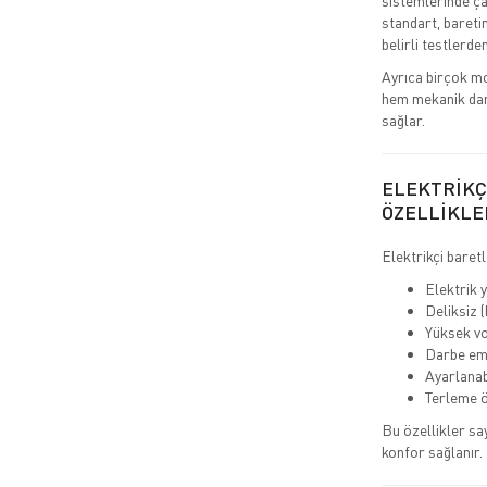
sistemlerinde çal
standart, baretin
belirli testlerden
Ayrıca birçok mo
hem mekanik darb
sağlar.
ELEKTRİKÇ
ÖZELLİKLE
Elektrikçi baretl
Elektrik y
Deliksiz 
Yüksek vo
Darbe emi
Ayarlanab
Terleme ö
Bu özellikler sa
konfor sağlanır.