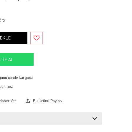
75
 EKLE
LIF AL
 günü içinde kargoda
Haber Ver
Bu Ürünü Paylaş