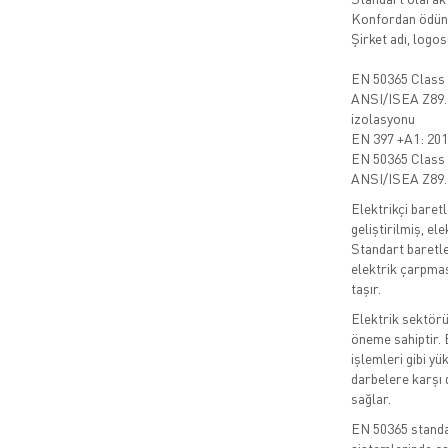
Konfordan ödün 
Şirket adı, logo
EN 50365 Class 
ANSI/ISEA Z89.
izolasyonu
EN 397 +A1: 20
EN 50365 Class
ANSI/ISEA Z89.
Elektrikçi baretl
geliştirilmiş, el
Standart baretle
elektrik çarpması
taşır.
Elektrik sektörü
öneme sahiptir. E
işlemleri gibi yü
darbelere karşı 
sağlar.
EN 50365 standard