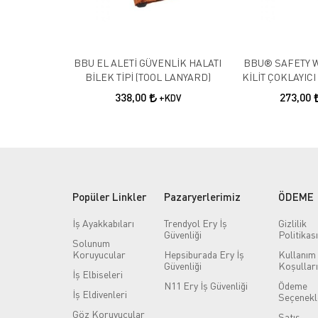
BBU EL ALETİ GÜVENLİK HALATI
BBU® SAFETY 
BİLEK TİPİ (TOOL LANYARD)
KİLİT ÇOKLAYIC
338,00
273,00
+KDV
Popüler Linkler
Pazaryerlerimiz
ÖDEME
İş Ayakkabıları
Trendyol Ery İş
Gizlilik
Güvenliği
Politikası
Solunum
Koruyucular
Hepsiburada Ery İş
Kullanım
Güvenliği
Koşulları
İş Elbiseleri
N11 Ery İş Güvenliği
Ödeme
İş Eldivenleri
Seçenekl
Göz Koruyucular
Satış