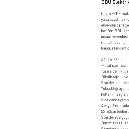
BBU Elektrik
Güçlü YYPE malz
yükü azaltmak iç
güvenliği baretl
hafiftir. BBU bar
inşaat ve endüst
olarak tasarlanm
bandı, standart o
Ağırlık:360 gr
Metal içermez
Kısa siperlik: da
Düşük ağırlık v
Son derece rahat
Yüksekliği ayarla
kullanım sağlar.
Vida çark ayarı 
4 veya 6 noktadan
53-63cm beden a
Son derece güçlü
30mm aksesuar b
Standart olarak 