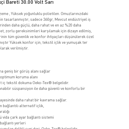
çi Bareti 30.00 Volt Sarı
eme , Yüksek yoğunluklu polietilen. Omuzlarınızdaki
in tasarlanmıştır; sadece 360gr, Mevcut endüstriyel iş
erinden daha güçlü, daha rahat ve en az %20 daha
et, zorlu gereksinimleri karşılamak için dizayn edilmiş,
rinin tüm güvenlik ve konfor ihtiyaçları düşünülerek özel
ıştır Yüksek konfor için, tekstil içlik ve yumuşak ter
larak verilmiştir.
ha geniş bir görüş alanı sağlar
e optimum koruma alanı
 iç tekstil dokuma Oeko-Tex® belgelidir.
nabilir süspansiyon ile daha güvenli ve konforlu bir
sayesinde daha rahat bir kavrama sağlar.
 bağlantılı alternatif içlik,
ralığı
 vida çark ayar bağlantı sistemi
ağlantı yerleri
sunulan delikli suni deri, Oeko-Tex® belgelidir.