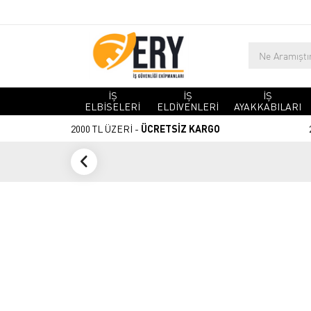
İŞ
İŞ
İŞ
ELBİSELERİ
ELDİVENLERİ
AYAKKABILARI
2000 TL ÜZERİ -
ÜCRETSİZ KARGO