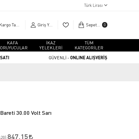
Türk Lirası
Kargo Takip
Giriş Yap
Sepetim
0
KAFA
İKAZ
TÜM
ORUYUCULAR
YELEKLERİ
KATEGORİLER
RSATI
GÜVENLİ -
ONLINE ALIŞVERİŞ
Bareti 30.00 Volt Sarı
847,15
20
):