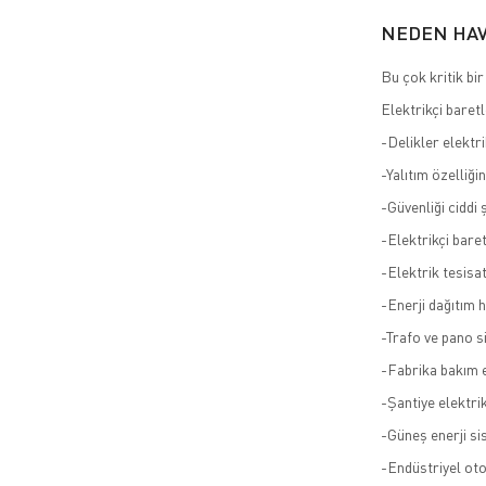
NEDEN HAV
Bu çok kritik bi
Elektrikçi baret
-Delikler elektri
-Yalıtım özelliği
-Güvenliği ciddi 
-Elektrikçi baret
-Elektrik tesisat
-Enerji dağıtım h
-Trafo ve pano s
-Fabrika bakım e
-Şantiye elektrik
-Güneş enerji si
-Endüstriyel ot