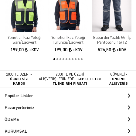
Yönetici İkaz Yeleği
Yönetici İkaz Yeleği
Gabardin Yazlık Gri İş
Sarı/Lacivert
Turuncu/Lacivert
Pantolonu 16/12
199,00
199,00
526,50
+KDV
+KDV
+KDV
2000 TL ÜZERİ -
2000 TL VE ÜZERİ
GÜVENLİ -
ÜCRETSİZ
ALIŞVERİŞLERİNİZDE -
SEPETTE 100
ONLINE
KARGO
TL İNDİRİM FIRSATI
ALIŞVERİŞ
Popüler Linkler
Pazaryerlerimiz
ÖDEME
KURUMSAL