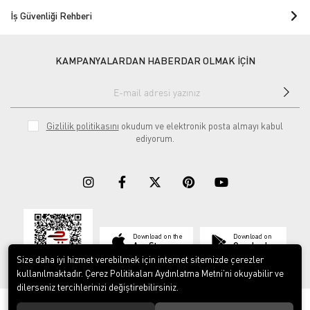
İş Güvenliği Rehberi
KAMPANYALARDAN HABERDAR OLMAK İÇİN
Gizlilik politikasını
okudum ve elektronik posta almayı kabul
ediyorum.
Download on the
Download on
App Store
Google play
Size daha iyi hizmet verebilmek için internet sitemizde çerezler
kullanılmaktadır. Çerez Politikaları Aydınlatma Metni’ni okuyabilir ve
dilerseniz tercihlerinizi değiştirebilirsiniz.
© 2023
ERY İş Güvenliği Ekipmanları
. Tüm hakları saklıdır.