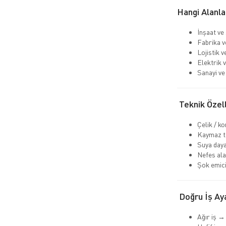
Hangi Alanla
İnşaat ve
Fabrika v
Lojistik 
Elektrik v
Sanayi ve 
Teknik Özell
Çelik / k
Kaymaz ta
Suya daya
Nefes ala
Şok emici
Doğru İş Aya
Ağır iş →