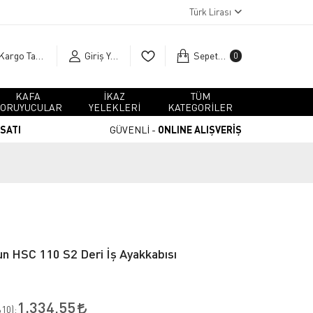
Türk Lirası
Kargo Takip
Giriş Yap
Sepetim
0
KAFA
İKAZ
TÜM
ORUYUCULAR
YELEKLERİ
KATEGORİLER
RSATI
GÜVENLİ -
ONLINE ALIŞVERİŞ
un HSC 110 S2 Deri İş Ayakkabısı
1.334,55
10
):