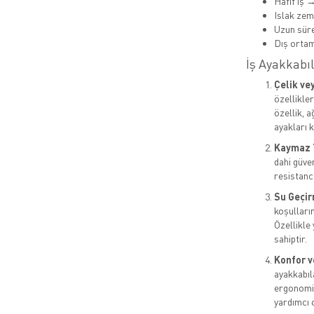
Hafif iş 
Islak ze
Uzun süre
Dış orta
İş Ayakkabıl
Çelik ve
özellikle
özellik, 
ayakları k
Kaymaz 
dahi güven
resistance
Su Geçir
koşulların
Özellikle
sahiptir.
Konfor v
ayakkabıl
ergonomik
yardımcı o