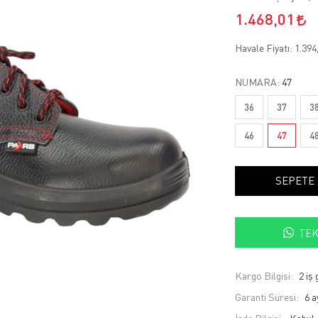
1.468,01
Havale Fiyatı:
1.394
NUMARA:
47
36
37
3
46
47
4
SEPETE
TEK
Kargo Bilgisi:
2 iş
Garanti Süresi:
6 a