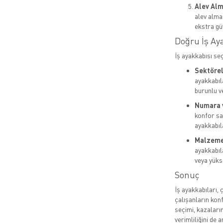
Alev Alm
alev almaz
ekstra gü
Doğru İş Ay
İş ayakkabısı se
Sektörel 
ayakkabıla
burunlu v
Numara 
konfor sa
ayakkabıla
Malzeme 
ayakkabıl
veya yükse
Sonuç
İş ayakkabıları, 
çalışanların kon
seçimi, kazaları
verimliliğini de 