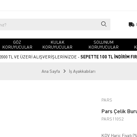
GÖZ
KULAK
SOLUNUM
KORUYUCULAR
KORUYUCULAR
KORUYUCULAR
K
2000 TL VE ÜZERİ ALIŞVERİŞLERİNİZDE -
SEPETTE 100 TL İNDİRİM FI
Ana Sayfa
İş Ayakkabıları
PARS
Pars Çelik Bur
PARS110S2
KDV Hariç Fiyatı (
%