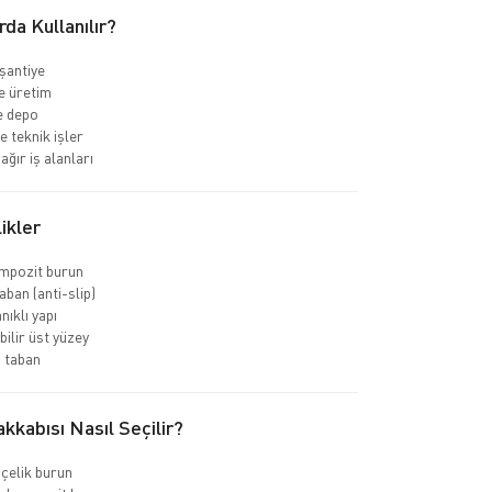
rda Kullanılır?
 şantiye
e üretim
ve depo
e teknik işler
ağır iş alanları
ikler
ompozit burun
ban (anti-slip)
nıklı yapı
bilir üst yüzey
 taban
kkabısı Nasıl Seçilir?
 çelik burun