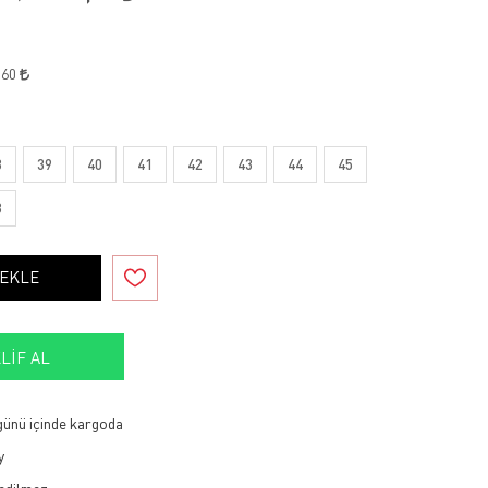
,60
8
39
40
41
42
43
44
45
8
 EKLE
LIF AL
 günü içinde kargoda
y