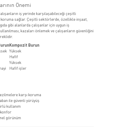
larının Önemi
çalışanların iş yerinde karşılaşabileceği çeşitli
 koruma sağlar. Çeşitli sektörlerde, özellikle inşaat,
 gıda gibi alanlarda çalışanlar için uygun iş
ullanılması, kazaları önlemek ve çalışanların güvenliğini
eklidir.
Burun
Kompozit Burun
ksek
Yüksek
Hafif
Yüksek
nayi
Hafif işler
ezilmelere karşı koruma
ban ile güvenli yürüyüş
rlü kullanım
 konfor
nel görünüm