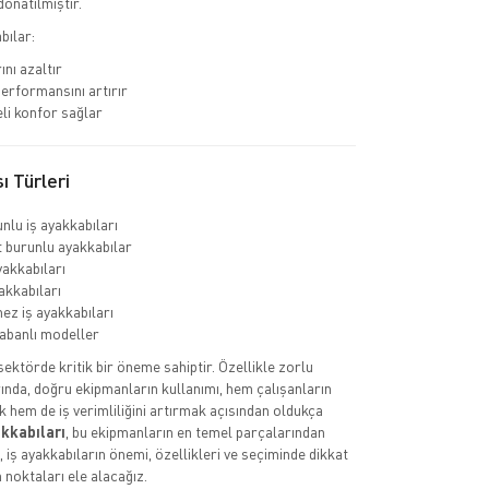
donatılmıştır.
bılar:
ını azaltır
erformansını artırır
li konfor sağlar
ı Türleri
nlu iş ayakkabıları
burunlu ayakkabılar
yakkabıları
akkabıları
ez iş ayakkabıları
abanlı modeller
 sektörde kritik bir öneme sahiptir. Özellikle zorlu
ında, doğru ekipmanların kullanımı, hem çalışanların
k hem de iş verimliliğini artırmak açısından oldukça
akkabıları
, bu ekipmanların en temel parçalarından
a, iş ayakkabıların önemi, özellikleri ve seçiminde dikkat
 noktaları ele alacağız.