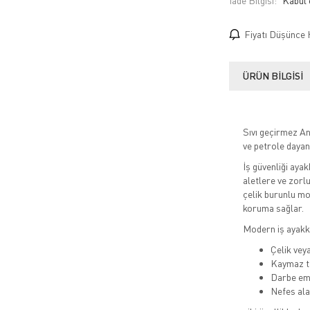
İade Bilgisi:
Fiyatı Düşünce 
ÜRÜN BILGISI
Sıvı geçirmez An
ve petrole dayan
İş güvenliği ayak
aletlere ve zorl
çelik burunlu mo
koruma sağlar.
Modern iş ayakka
Çelik vey
Kaymaz t
Darbe emi
Nefes ala