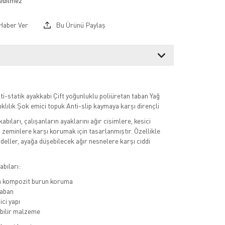
Haber Ver
Bu Ürünü Paylaş
ti-statik ayakkabı Çift yoğunluklu poliüretan taban Yağ
ıklılık Şok emici topuk Anti-slip kaymaya karşı dirençli
kabıları, çalışanların ayaklarını ağır cisimlere, kesici
u zeminlere karşı korumak için tasarlanmıştır. Özellikle
deller, ayağa düşebilecek ağır nesnelere karşı ciddi
bıları:
a kompozit burun koruma
aban
ci yapı
bilir malzeme