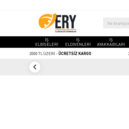
İŞ
İŞ
İŞ
ELBİSELERİ
ELDİVENLERİ
AYAKKABILARI
2000 TL ÜZERİ -
ÜCRETSİZ KARGO