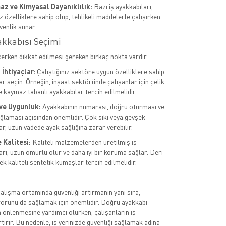
az ve Kimyasal Dayanıklılık:
Bazı iş ayakkabıları,
 özelliklere sahip olup, tehlikeli maddelerle çalışırken
venlik sunar.
akkabısı Seçimi
çerken dikkat edilmesi gereken birkaç nokta vardır:
İhtiyaçlar:
Çalıştığınız sektöre uygun özelliklere sahip
r seçin. Örneğin, inşaat sektöründe çalışanlar için çelik
e kaymaz tabanlı ayakkabılar tercih edilmelidir.
ve Uygunluk:
Ayakkabının numarası, doğru oturması ve
ğlaması açısından önemlidir. Çok sıkı veya gevşek
r, uzun vadede ayak sağlığına zarar verebilir.
Kalitesi:
Kaliteli malzemelerden üretilmiş iş
arı, uzun ömürlü olur ve daha iyi bir koruma sağlar. Deri
k kaliteli sentetik kumaşlar tercih edilmelidir.
çalışma ortamında güvenliği artırmanın yanı sıra,
forunu da sağlamak için önemlidir. Doğru ayakkabı
n önlenmesine yardımcı olurken, çalışanların iş
artırır. Bu nedenle, iş yerinizde güvenliği sağlamak adına