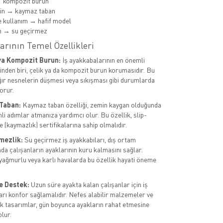
→ kompozit burun
min → kaymaz taban
 kullanım → hafif model
m → su geçirmez
arının Temel Özellikleri
ya Kompozit Burun:
İş ayakkabalarının en önemli
rinden biri, çelik ya da kompozit burun korumasıdır. Bu
ağır nesnelerin düşmesi veya sıkışması gibi durumlarda
orur.
Taban:
Kaymaz taban özelliği, zemin kaygan olduğunda
li adımlar atmanıza yardımcı olur. Bu özellik, slip-
 (kaymazlık) sertifikalarına sahip olmalıdır.
mezlik:
Su geçirmez iş ayakkabıları, dış ortam
da çalışanların ayaklarının kuru kalmasını sağlar.
 yağmurlu veya karlı havalarda bu özellik hayati öneme
e Destek:
Uzun süre ayakta kalan çalışanlar için iş
arı konfor sağlamalıdır. Nefes alabilir malzemeler ve
 tasarımlar, gün boyunca ayakların rahat etmesine
lur.