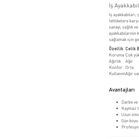
İş Ayakkabı
İş ayakkabıları, 
tehlikelere karşı
sanayi, sağlık ve
ayakkabılarının k
sağlamak için ger
Özellik
Çelik 
Koruma
Çok yü
Ağırlık
Ağır
Konfor
Orta
Kullanım
Ağır sa
Avantajları
Darbe ve 
Kaymaz ta
Uzun ömü
Gün boyu
Profesyo