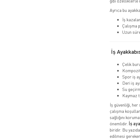
gibi özelliklerle 
Ayrıca bu ayakka
İş kazalar
Çalışma p
Uzun süre
İş Ayakkabıs
Çelik buru
Kompozit 
Spor iş a
Deri iş ay
Su geçirm
Kaymaz t
İş güvenliği, her
çalışma koşullar
sağlığını koruma
önemlidir.
İş ay
biridir. Bu yazıd
edilmesi gereken