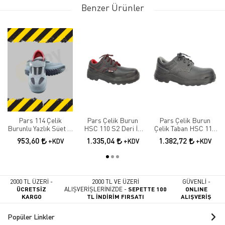
Benzer Ürünler
Pars 114 Çelik
Pars Çelik Burun
Pars Çelik Burun
Burunlu Yazlık Süet Iş
HSC 110 S2 Deri İş
Çelik Taban HSC 110
Güvenliği Ayakkabısı
Ayakkabısı
S3 Deri İş Ayakkabısı
953,60
1.335,04
1.382,72
+KDV
+KDV
+KDV
2000 TL ÜZERİ -
2000 TL VE ÜZERİ
GÜVENLİ -
ÜCRETSİZ
ALIŞVERİŞLERİNİZDE -
SEPETTE 100
ONLINE
KARGO
TL İNDİRİM FIRSATI
ALIŞVERİŞ
Popüler Linkler