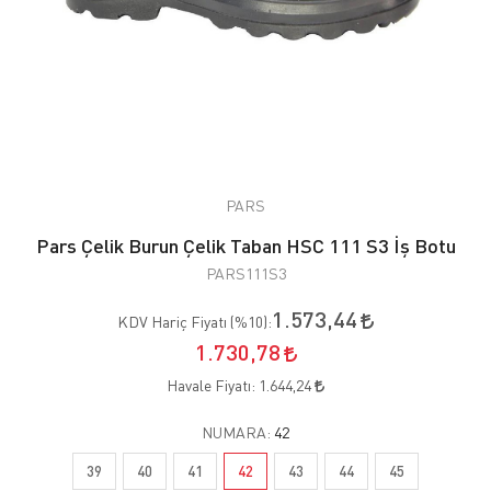
PARS
Pars Çelik Burun Çelik Taban HSC 111 S3 İş Botu
PARS111S3
1.573,44
KDV Hariç Fiyatı (
%10
):
1.730,78
Havale Fiyatı:
1.644,24
NUMARA:
42
39
40
41
42
43
44
45