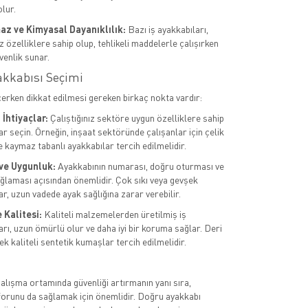
lur.
az ve Kimyasal Dayanıklılık:
Bazı iş ayakkabıları,
 özelliklere sahip olup, tehlikeli maddelerle çalışırken
venlik sunar.
akkabısı Seçimi
çerken dikkat edilmesi gereken birkaç nokta vardır:
İhtiyaçlar:
Çalıştığınız sektöre uygun özelliklere sahip
r seçin. Örneğin, inşaat sektöründe çalışanlar için çelik
e kaymaz tabanlı ayakkabılar tercih edilmelidir.
ve Uygunluk:
Ayakkabının numarası, doğru oturması ve
ğlaması açısından önemlidir. Çok sıkı veya gevşek
r, uzun vadede ayak sağlığına zarar verebilir.
Kalitesi:
Kaliteli malzemelerden üretilmiş iş
arı, uzun ömürlü olur ve daha iyi bir koruma sağlar. Deri
k kaliteli sentetik kumaşlar tercih edilmelidir.
çalışma ortamında güvenliği artırmanın yanı sıra,
forunu da sağlamak için önemlidir. Doğru ayakkabı