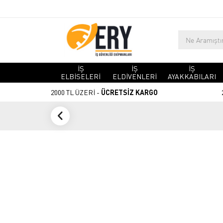
İŞ
İŞ
İŞ
ELBİSELERİ
ELDİVENLERİ
AYAKKABILARI
2000 TL ÜZERİ -
ÜCRETSİZ KARGO