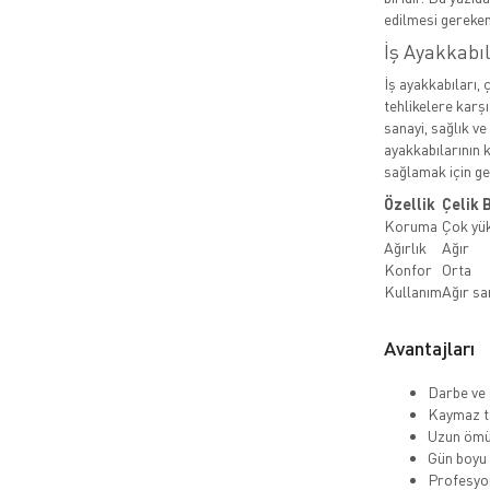
edilmesi gereken
İş Ayakkabı
İş ayakkabıları, 
tehlikelere karşı
sanayi, sağlık ve
ayakkabılarının k
sağlamak için ger
Özellik
Çelik 
Koruma
Çok yü
Ağırlık
Ağır
Konfor
Orta
Kullanım
Ağır sa
Avantajları
Darbe ve 
Kaymaz ta
Uzun ömü
Gün boyu
Profesyo