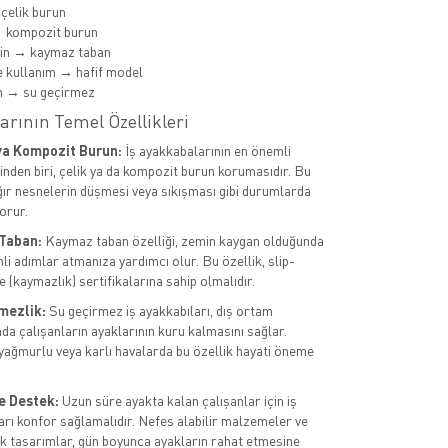
 çelik burun
→ kompozit burun
min → kaymaz taban
 kullanım → hafif model
m → su geçirmez
arının Temel Özellikleri
ya Kompozit Burun:
İş ayakkabalarının en önemli
rinden biri, çelik ya da kompozit burun korumasıdır. Bu
ağır nesnelerin düşmesi veya sıkışması gibi durumlarda
orur.
Taban:
Kaymaz taban özelliği, zemin kaygan olduğunda
li adımlar atmanıza yardımcı olur. Bu özellik, slip-
 (kaymazlık) sertifikalarına sahip olmalıdır.
mezlik:
Su geçirmez iş ayakkabıları, dış ortam
da çalışanların ayaklarının kuru kalmasını sağlar.
 yağmurlu veya karlı havalarda bu özellik hayati öneme
e Destek:
Uzun süre ayakta kalan çalışanlar için iş
arı konfor sağlamalıdır. Nefes alabilir malzemeler ve
 tasarımlar, gün boyunca ayakların rahat etmesine