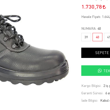
1.730,78
Havale Fiyatı:
1.644
NUMARA:
40
39
40
4
SEPETE
TEK
Kargo Bilgisi:
2 iş
Garanti Süresi:
6 a
İade Bilgisi: