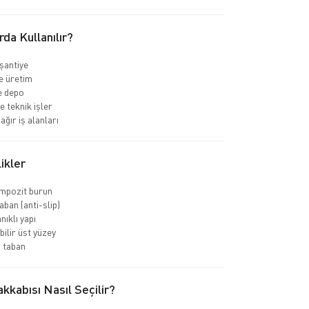
rda Kullanılır?
 şantiye
e üretim
ve depo
e teknik işler
ağır iş alanları
ikler
ompozit burun
ban (anti-slip)
nıklı yapı
bilir üst yüzey
 taban
kkabısı Nasıl Seçilir?