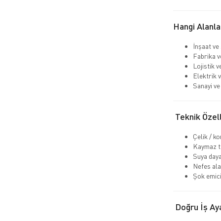
Hangi Alanla
İnşaat ve
Fabrika v
Lojistik 
Elektrik v
Sanayi ve 
Teknik Özell
Çelik / k
Kaymaz ta
Suya daya
Nefes ala
Şok emici
Doğru İş Aya