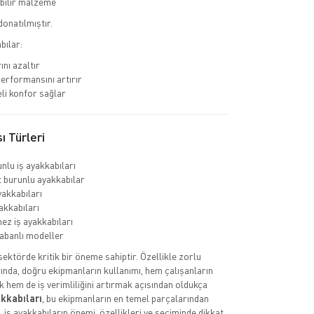
bilir malzeme
donatılmıştır.
bılar:
ını azaltır
erformansını artırır
li konfor sağlar
ı Türleri
nlu iş ayakkabıları
burunlu ayakkabılar
yakkabıları
akkabıları
ez iş ayakkabıları
abanlı modeller
 sektörde kritik bir öneme sahiptir. Özellikle zorlu
ında, doğru ekipmanların kullanımı, hem çalışanların
k hem de iş verimliliğini artırmak açısından oldukça
akkabıları
, bu ekipmanların en temel parçalarından
a, iş ayakkabıların önemi, özellikleri ve seçiminde dikkat