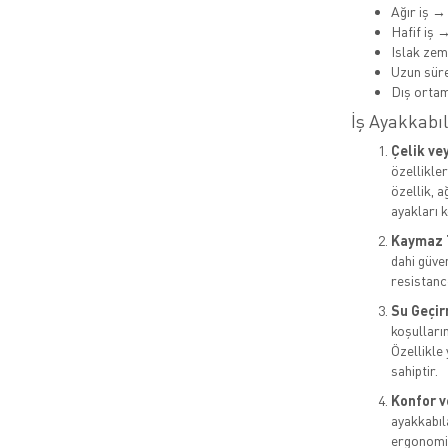
Ağır iş →
Hafif iş 
Islak ze
Uzun süre
Dış orta
İş Ayakkabıl
Çelik ve
özellikle
özellik, 
ayakları k
Kaymaz 
dahi güven
resistance
Su Geçir
koşulların
Özellikle
sahiptir.
Konfor v
ayakkabıl
ergonomik