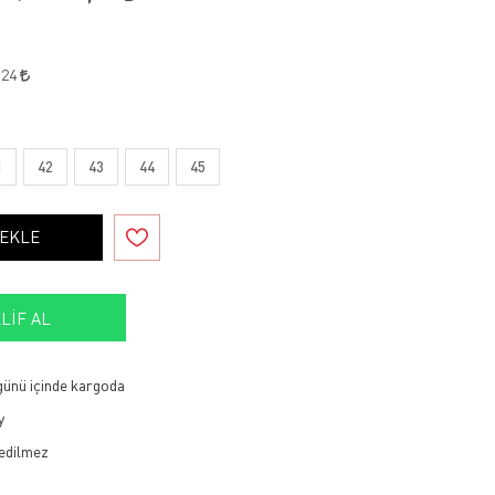
,24
1
42
43
44
45
 EKLE
LIF AL
 günü içinde kargoda
y