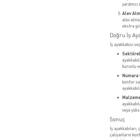
yardımcı o
Alev Alm
alev almaz
ekstra gü
Doğru İş Ay
İş ayakkabısı se
Sektörel 
ayakkabıla
burunlu v
Numara 
konfor sa
ayakkabıla
Malzeme 
ayakkabıl
veya yükse
Sonuç
İş ayakkabıları, 
çalışanların kon