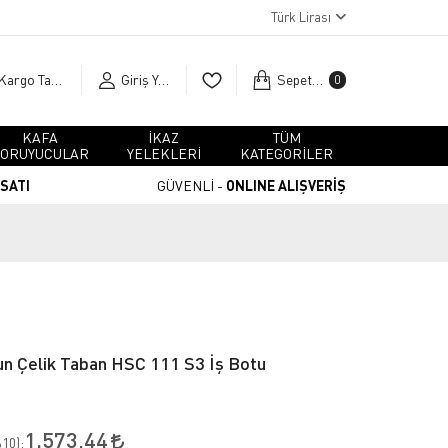
Türk Lirası
Kargo Takip
Giriş Yap
Sepetim
0
KAFA
İKAZ
TÜM
ORUYUCULAR
YELEKLERİ
KATEGORİLER
RSATI
GÜVENLİ -
ONLINE ALIŞVERİŞ
un Çelik Taban HSC 111 S3 İş Botu
1.573,44
10
):