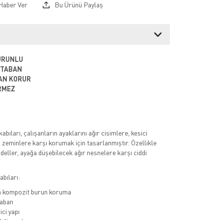
Haber Ver
Bu Ürünü Paylaş
URUNLU
 TABAN
AN KORUR
RMEZ
kabıları, çalışanların ayaklarını ağır cisimlere, kesici
u zeminlere karşı korumak için tasarlanmıştır. Özellikle
deller, ayağa düşebilecek ağır nesnelere karşı ciddi
bıları:
a kompozit burun koruma
aban
ci yapı