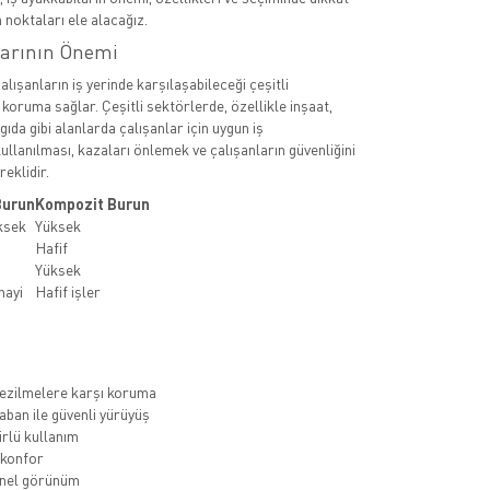
 noktaları ele alacağız.
larının Önemi
çalışanların iş yerinde karşılaşabileceği çeşitli
 koruma sağlar. Çeşitli sektörlerde, özellikle inşaat,
 gıda gibi alanlarda çalışanlar için uygun iş
ullanılması, kazaları önlemek ve çalışanların güvenliğini
eklidir.
Burun
Kompozit Burun
ksek
Yüksek
Hafif
Yüksek
nayi
Hafif işler
ezilmelere karşı koruma
ban ile güvenli yürüyüş
rlü kullanım
 konfor
nel görünüm