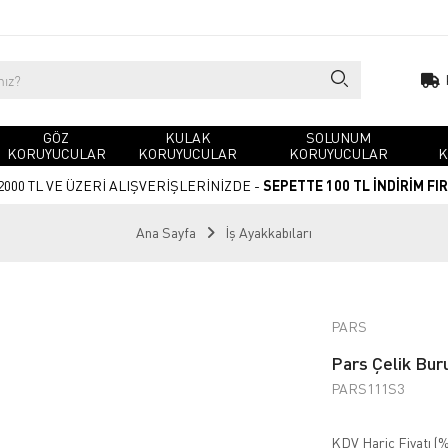
GÖZ
KULAK
SOLUNUM
KORUYUCULAR
KORUYUCULAR
KORUYUCULAR
K
2000 TL VE ÜZERİ ALIŞVERİŞLERİNİZDE -
SEPETTE 100 TL İNDİRİM FI
Ana Sayfa
İş Ayakkabıları
PARS
Pars Çelik Bur
PARS111S3
KDV Hariç Fiyatı (
%