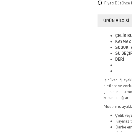
Fiyatı Düşünce 
ÜRÜN BILGISI
ÇELİK B
KAYMAZ
SOĞUKT
SU GEÇİ
DERİ
İş güvenliği ayak
aletlere ve zorl
çelik burunlu mo
koruma sağlar.
Modern iş ayakka
Çelik vey
Kaymaz t
Darbe emi