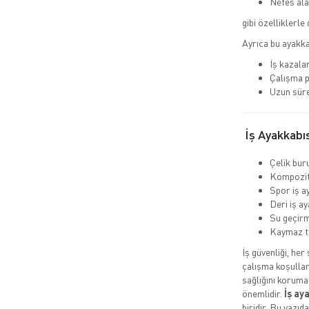
Nefes ala
gibi özelliklerle 
Ayrıca bu ayakka
İş kazalar
Çalışma p
Uzun süre
İş Ayakkabıs
Çelik buru
Kompozit 
Spor iş a
Deri iş ay
Su geçirm
Kaymaz t
İş güvenliği, her
çalışma koşullar
sağlığını koruma
önemlidir.
İş ay
biridir. Bu yazıd