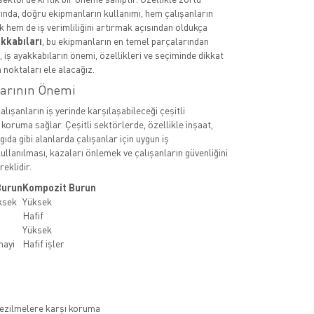
ında, doğru ekipmanların kullanımı, hem çalışanların
k hem de iş verimliliğini artırmak açısından oldukça
akkabıları
, bu ekipmanların en temel parçalarından
a, iş ayakkabıların önemi, özellikleri ve seçiminde dikkat
 noktaları ele alacağız.
larının Önemi
çalışanların iş yerinde karşılaşabileceği çeşitli
 koruma sağlar. Çeşitli sektörlerde, özellikle inşaat,
 gıda gibi alanlarda çalışanlar için uygun iş
ullanılması, kazaları önlemek ve çalışanların güvenliğini
eklidir.
Burun
Kompozit Burun
ksek
Yüksek
Hafif
Yüksek
nayi
Hafif işler
ezilmelere karşı koruma