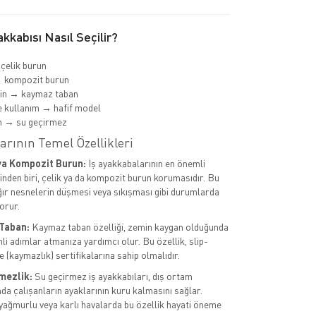
kkabısı Nasıl Seçilir?
 çelik burun
→ kompozit burun
min → kaymaz taban
 kullanım → hafif model
m → su geçirmez
arının Temel Özellikleri
ya Kompozit Burun:
İş ayakkabalarının en önemli
rinden biri, çelik ya da kompozit burun korumasıdır. Bu
ağır nesnelerin düşmesi veya sıkışması gibi durumlarda
orur.
Taban:
Kaymaz taban özelliği, zemin kaygan olduğunda
li adımlar atmanıza yardımcı olur. Bu özellik, slip-
 (kaymazlık) sertifikalarına sahip olmalıdır.
mezlik:
Su geçirmez iş ayakkabıları, dış ortam
da çalışanların ayaklarının kuru kalmasını sağlar.
 yağmurlu veya karlı havalarda bu özellik hayati öneme