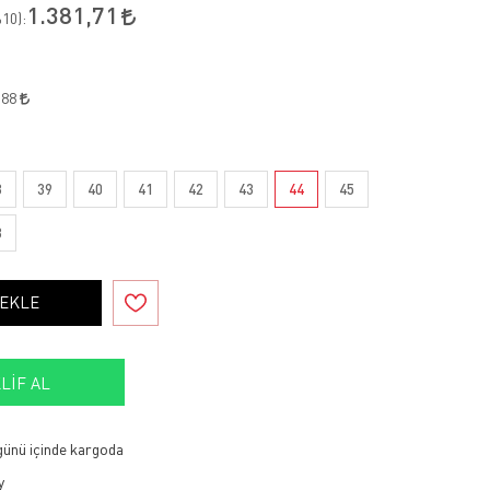
1.381,71
10
):
,88
8
39
40
41
42
43
44
45
8
 EKLE
LIF AL
 günü içinde kargoda
y