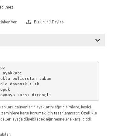
Haber Ver
Bu Ürünü Paylaş
ez

 ayakkabı

uklu poliüretan taban

ole dayanıklılık

opuk

kaymaya karşı dirençli
kabıları, çalışanların ayaklarını ağır cisimlere, kesici
u zeminlere karşı korumak için tasarlanmıştır. Özellikle
deller, ayağa düşebilecek ağır nesnelere karşı ciddi
bıları: