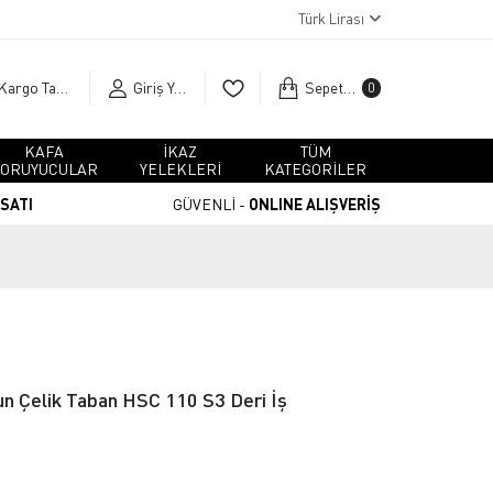
Türk Lirası
Kargo Takip
Giriş Yap
Sepetim
0
KAFA
İKAZ
TÜM
ORUYUCULAR
YELEKLERİ
KATEGORİLER
RSATI
GÜVENLİ -
ONLINE ALIŞVERİŞ
un Çelik Taban HSC 110 S3 Deri İş