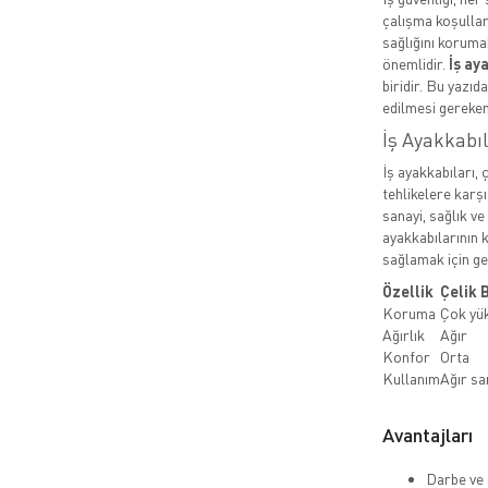
çalışma koşullar
sağlığını koruma
önemlidir.
İş ay
biridir. Bu yazıd
edilmesi gereken
İş Ayakkabı
İş ayakkabıları, 
tehlikelere karşı
sanayi, sağlık ve
ayakkabılarının k
sağlamak için ger
Özellik
Çelik 
Koruma
Çok yü
Ağırlık
Ağır
Konfor
Orta
Kullanım
Ağır sa
Avantajları
Darbe ve 