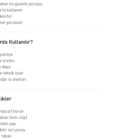
ban ile güvenli yürüyüş
rlü kullanım
 konfor
nel görünüm
rda Kullanılır?
 şantiye
e üretim
ve depo
e teknik işler
ağır iş alanları
ikler
ompozit burun
ban (anti-slip)
nıklı yapı
bilir üst yüzey
 taban