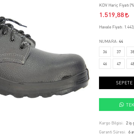
KDV Hariç Fiyatı (
%
1.519,88
Havale Fiyatı:
1.443
NUMARA:
44
36
37
3
46
47
4
SEPETE
TEK
Kargo Bilgisi:
2 iş
Garanti Süresi:
6 a