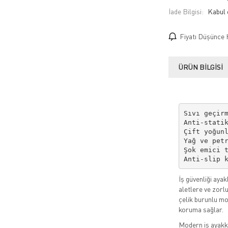
İade Bilgisi:
Fiyatı Düşünce 
ÜRÜN BILGISI
Sıvı geçirm
Anti-statik
Çift yoğunl
Yağ ve petr
Şok emici t
Anti-slip 
İş güvenliği ayak
aletlere ve zorl
çelik burunlu mo
koruma sağlar.
Modern iş ayakka