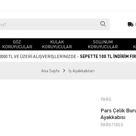
GÖZ
KULAK
SOLUNUM
KORUYUCULAR
KORUYUCULAR
KORUYUCULAR
K
2000 TL VE ÜZERİ ALIŞVERİŞLERİNİZDE -
SEPETTE 100 TL İNDİRİM FI
Ana Sayfa
İş Ayakkabıları
PARS
Pars Çelik Bur
Ayakkabısı
PARS110S3