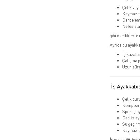
Çelik vey
Kaymaz t
Darbe emi
Nefes ala
gibi özelliklerle 
Ayrıca bu ayakka
İş kazalar
Çalışma p
Uzun süre
İş Ayakkabıs
Çelik buru
Kompozit 
Spor iş a
Deri iş ay
Su geçirm
Kaymaz t
İş güvenliği, her