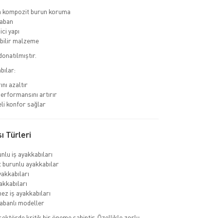
a kompozit burun koruma
aban
ci yapı
bilir malzeme
donatılmıştır.
bılar:
ını azaltır
erformansını artırır
li konfor sağlar
ı Türleri
nlu iş ayakkabıları
burunlu ayakkabılar
yakkabıları
akkabıları
ez iş ayakkabıları
abanlı modeller
 sektörde kritik bir öneme sahiptir. Özellikle zorlu