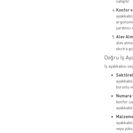
sahiptir.
Konfor v
ayakkabıl
ergonomik
yardımcı o
Alev Alm
alev almaz
ekstra gü
Doğru İş Ay
İş ayakkabısı se
Sektörel 
ayakkabıla
burunlu v
Numara 
konfor sa
ayakkabıla
Malzeme 
ayakkabıl
veya yükse