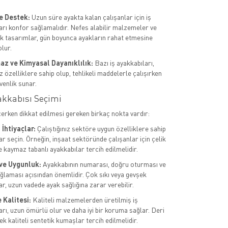
e Destek:
Uzun süre ayakta kalan çalışanlar için iş
arı konfor sağlamalıdır. Nefes alabilir malzemeler ve
 tasarımlar, gün boyunca ayakların rahat etmesine
lur.
az ve Kimyasal Dayanıklılık:
Bazı iş ayakkabıları,
 özelliklere sahip olup, tehlikeli maddelerle çalışırken
venlik sunar.
akkabısı Seçimi
çerken dikkat edilmesi gereken birkaç nokta vardır:
İhtiyaçlar:
Çalıştığınız sektöre uygun özelliklere sahip
r seçin. Örneğin, inşaat sektöründe çalışanlar için çelik
e kaymaz tabanlı ayakkabılar tercih edilmelidir.
ve Uygunluk:
Ayakkabının numarası, doğru oturması ve
ğlaması açısından önemlidir. Çok sıkı veya gevşek
r, uzun vadede ayak sağlığına zarar verebilir.
Kalitesi:
Kaliteli malzemelerden üretilmiş iş
arı, uzun ömürlü olur ve daha iyi bir koruma sağlar. Deri
k kaliteli sentetik kumaşlar tercih edilmelidir.