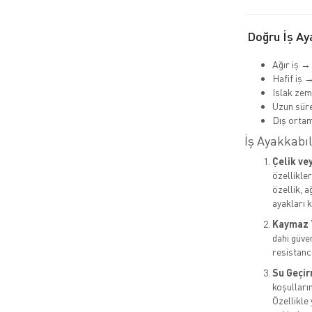
Doğru İş Aya
Ağır iş →
Hafif iş 
Islak ze
Uzun süre
Dış orta
İş Ayakkabıl
Çelik ve
özellikle
özellik, 
ayakları k
Kaymaz 
dahi güven
resistance
Su Geçir
koşulların
Özellikle