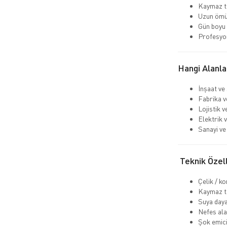
Kaymaz ta
Uzun ömü
Gün boyu
Profesyo
Hangi Alanla
İnşaat ve
Fabrika v
Lojistik 
Elektrik v
Sanayi ve 
Teknik Özell
Çelik / k
Kaymaz ta
Suya daya
Nefes ala
Şok emici