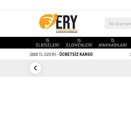
İŞ
İŞ
İŞ
ELBİSELERİ
ELDİVENLERİ
AYAKKABILARI
2000 TL ÜZERİ -
ÜCRETSİZ KARGO