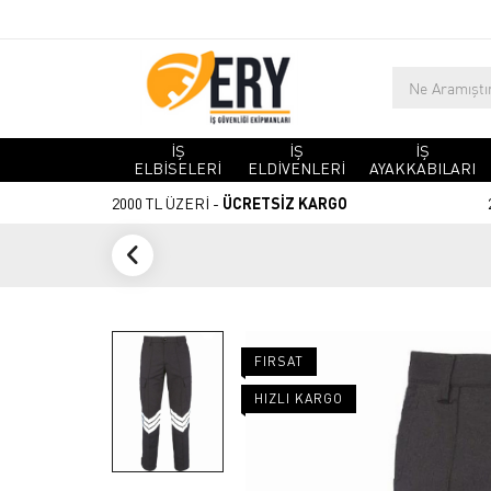
İŞ
İŞ
İŞ
ELBİSELERİ
ELDİVENLERİ
AYAKKABILARI
2000 TL ÜZERİ -
ÜCRETSİZ KARGO
FIRSAT
HIZLI KARGO