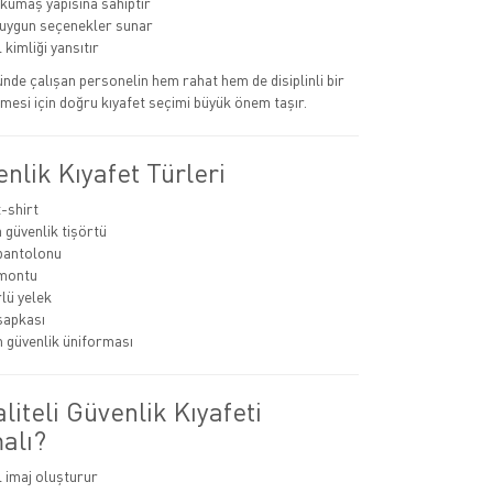
 kumaş yapısına sahiptir
uygun seçenekler sunar
kimliği yansıtır
nde çalışan personelin hem rahat hem de disiplinli bir
esi için doğru kıyafet seçimi büyük önem taşır.
nlik Kıyafet Türleri
t-shirt
 güvenlik tişörtü
pantolonu
 montu
lü yelek
şapkası
 güvenlik üniforması
iteli Güvenlik Kıyafeti
alı?
imaj oluşturur