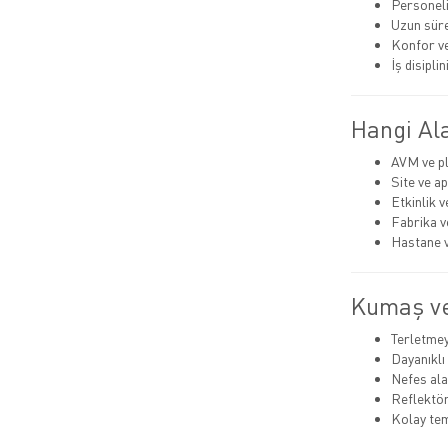
Personeli
Uzun süre
Konfor ve
İş disiplin
Hangi Ala
AVM ve pl
Site ve a
Etkinlik 
Fabrika v
Hastane 
Kumaş ve
Terletme
Dayanıklı
Nefes alab
Reflektör
Kolay tem