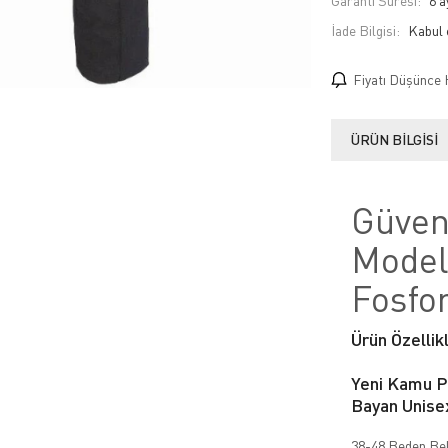
Garanti Süresi:
6 a
İade Bilgisi:
Fiyatı Düşünce 
ÜRÜN BILGISI
Güven
Model
Fosfo
Ürün Özellikl
Yeni Kamu P
Bayan Unise
38-48 Beden Bel