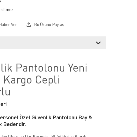
y
Haber Ver
Bu Ürünü Paylaş
lik Pantolonu Yeni
 Kargo Cepli
rlu
eri
ersonel Özel Güvenlik Pantolonu Bay &
x Bedendir.
den Oturmalı Dar Kesimdir. 50-56 Beden Klasik