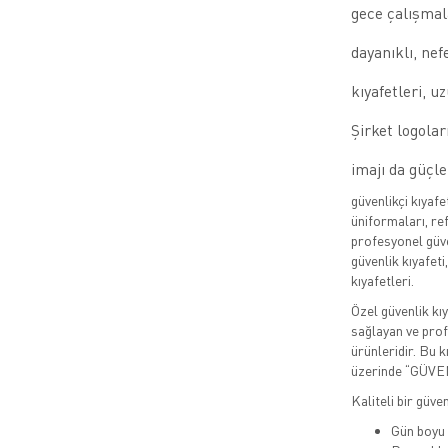
gece çalışmal
dayanıklı, nef
kıyafetleri, u
Şirket logolar
imajı da güçle
güvenlikçi kıyafe
üniformaları, ref
profesyonel güve
güvenlik kıyafeti
kıyafetleri.
Özel güvenlik kı
sağlayan ve pro
ürünleridir. Bu k
üzerinde “GÜVEN
Kaliteli bir güven
Gün boyu 