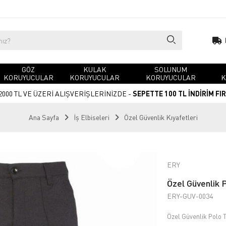
GÖZ
KULAK
SOLUNUM
KORUYUCULAR
KORUYUCULAR
KORUYUCULAR
K
2000 TL VE ÜZERİ ALIŞVERİŞLERİNİZDE -
SEPETTE 100 TL İNDİRİM FI
Ana Sayfa
İş Elbiseleri
Özel Güvenlik Kıyafetleri
ERY
Özel Güvenlik 
ERY-GUV-0034
Özel Güvenlik Polo T