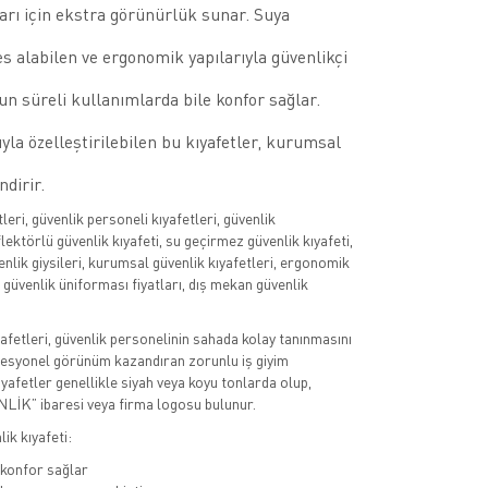
arı için ekstra görünürlük sunar. Suya
es alabilen ve ergonomik yapılarıyla güvenlikçi
zun süreli kullanımlarda bile konfor sağlar.
ıyla özelleştirilebilen bu kıyafetler, kurumsal
ndirir.
tleri, güvenlik personeli kıyafetleri, güvenlik
lektörlü güvenlik kıyafeti, su geçirmez güvenlik kıyafeti,
nlik giysileri, kurumsal güvenlik kıyafetleri, ergonomik
, güvenlik üniforması fiyatları, dış mekan güvenlik
yafetleri, güvenlik personelinin sahada kolay tanınmasını
fesyonel görünüm kazandıran zorunlu iş giyim
ıyafetler genellikle siyah veya koyu tonlarda olup,
LİK” ibaresi veya firma logosu bulunur.
lik kıyafeti:
konfor sağlar