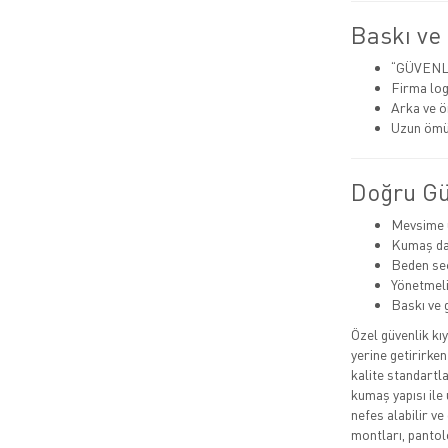
Baskı ve
“GÜVENLİ
Firma log
Arka ve ö
Uzun ömü
Doğru Güv
Mevsime 
Kumaş day
Beden seç
Yönetmeli
Baskı ve 
Özel güvenlik kı
yerine getirirken
kalite standartla
kumaş yapısı ile
nefes alabilir v
montları, pantol