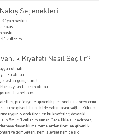
 Nakış Seçenekleri
K” yazı baskısı
o nakış
n baskı
rlü kullanım
enlik Kıyafeti Nasıl Seçilir?
uygun olmalı
anıklı olmalı
enekleri geniş olmalı
klere uygun tasarım olmalı
görünürlük net olmalı
yafetleri, profesyonel güvenlik personelinin görevlerini
 rahat ve güvenli bir şekilde çalışmasını sağlar. Yüksek
rına uygun olarak üretilen bu kıyafetler, dayanıklı
 uzun ömürlü kullanım sunar. Genellikle su geçirmez,
e darbeye dayanıklı malzemelerden üretilen güvenlik
onları ve gömlekleri, hem işlevsel hem de şık