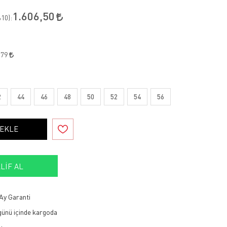
1.606,50
10
):
,79
2
44
46
48
50
52
54
56
 EKLE
LIF AL
Ay Garanti
 günü içinde kargoda