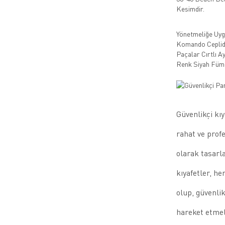
Kesimdir.
Yönetmeliğe Uyg
Komando Ceplidi
Paçalar Cırtlı Ay
Renk Siyah Füm
Güvenlikçi kıy
rahat ve profe
olarak tasarl
kıyafetler, h
olup, güvenlik
hareket etmele