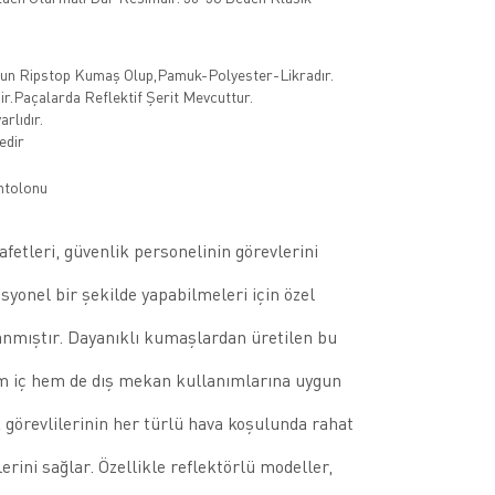
un Ripstop Kumaş Olup,Pamuk-Polyester-Likradır.
r.Paçalarda Reflektif Şerit Mevcuttur.
arlıdır.
edir
afetleri, güvenlik personelinin görevlerini
syonel bir şekilde yapabilmeleri için özel
anmıştır. Dayanıklı kumaşlardan üretilen bu
em iç hem de dış mekan kullanımlarına uygun
 görevlilerinin her türlü hava koşulunda rahat
rini sağlar. Özellikle reflektörlü modeller,