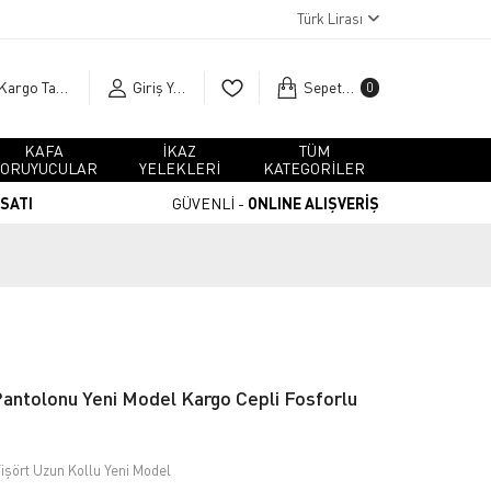
Türk Lirası
Kargo Takip
Giriş Yap
Sepetim
0
KAFA
İKAZ
TÜM
ORUYUCULAR
YELEKLERİ
KATEGORİLER
RSATI
GÜVENLİ -
ONLINE ALIŞVERİŞ
Pantolonu Yeni Model Kargo Cepli Fosforlu
işört Uzun Kollu Yeni Model