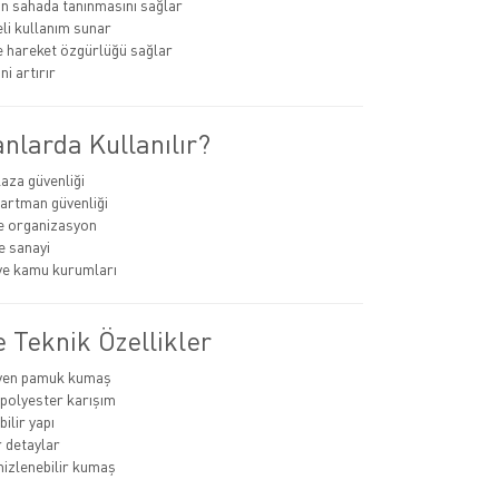
n sahada tanınmasını sağlar
li kullanım sunar
 hareket özgürlüğü sağlar
ini artırır
nlarda Kullanılır?
aza güvenliği
partman güvenliği
ve organizasyon
e sanayi
ve kamu kurumları
 Teknik Özellikler
yen pamuk kumaş
 polyester karışım
ilir yapı
 detaylar
izlenebilir kumaş