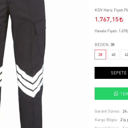
KDV Hariç Fiyatı (
%
1.767,15
Havale Fiyatı:
1.678
BEDEN:
38
38
40
4
SEPETE
TEK
Garanti Süresi:
24 
Kargo Bilgisi:
2 iş