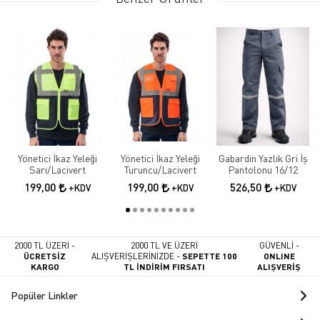
Yönetici İkaz Yeleği
Yönetici İkaz Yeleği
Gabardin Yazlık Gri İş
Sarı/Lacivert
Turuncu/Lacivert
Pantolonu 16/12
199,00
199,00
526,50
+KDV
+KDV
+KDV
2000 TL ÜZERİ -
2000 TL VE ÜZERİ
GÜVENLİ -
ÜCRETSİZ
ALIŞVERİŞLERİNİZDE -
SEPETTE 100
ONLINE
KARGO
TL İNDİRİM FIRSATI
ALIŞVERİŞ
Popüler Linkler