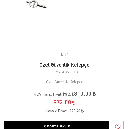
ERY
Özel Güvenlik Kelepçe
ERY-GUV-0043
Özel Güvenlik Kelepçe
810,00
KDV Hariç Fiyatı (
%20
):
972,00
Havale Fiyatı:
923,40
SEPETE EKLE