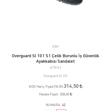
ERY
Overguard Sl 101 S1 Çelik Burunlu İş Güvenlik
Ayakkabısı Sandalet
sl101s1
Overguard Sl 101
314,50
KDV Hariç Fiyatı (
%10
):
Havale Fiyatı:
328,65
NUMARA:
42