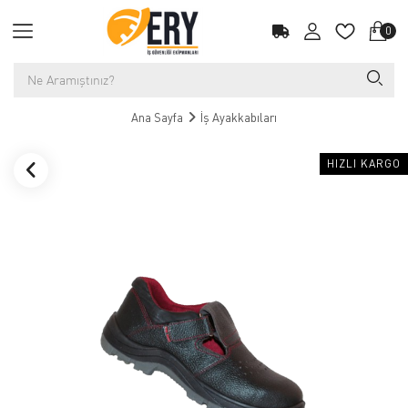
0
Ana Sayfa
İş Ayakkabıları
HIZLI KARGO