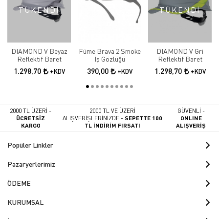
TÜKENDİ
TÜKENDİ
DIAMOND V Beyaz
Füme Brava 2 Smoke
DIAMOND V Gri
Reflektif Baret
İş Gözlüğü
Reflektif Baret
1.298,70
390,00
1.298,70
+KDV
+KDV
+KDV
2000 TL ÜZERİ -
2000 TL VE ÜZERİ
GÜVENLİ -
ÜCRETSİZ
ALIŞVERİŞLERİNİZDE -
SEPETTE 100
ONLINE
KARGO
TL İNDİRİM FIRSATI
ALIŞVERİŞ
Popüler Linkler
Pazaryerlerimiz
ÖDEME
KURUMSAL