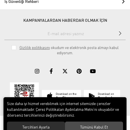
İş Güvenliği Rehberi
KAMPANYALARDAN HABERDAR OLMAK İÇİN
Gizlilik politikasını
okudum ve elektronik posta almayı kabul
ediyorum.
Download on the
Download on
App Store
Google play
Size daha iyi hizmet verebilmek için internet sitemizde çerezler
kullanılmaktadır. Çerez Politikaları Aydınlatma Metni’ni okuyabilir ve
dilerseniz tercihlerinizi değiştirebilirsiniz.
© 2023
ERY İş Güvenliği Ekipmanları
. Tüm hakları saklıdır.
Tercihleri Ayarla
Tümünü Kabul Et