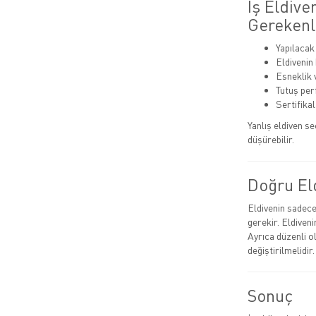
İş Eldive
Gerekenl
Yapılacak
Eldivenin
Esneklik 
Tutuş pe
Sertifika
Yanlış eldiven s
düşürebilir.
Doğru El
Eldivenin sadece 
gerekir. Eldiven
Ayrıca düzenli o
değiştirilmelidir.
Sonuç