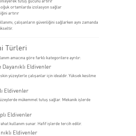
nleyerek tutuş gücünü artırır
soğuk ortamlarda izolasyon sağlar
iğini artırır
llanımı, çalışanların güvenliğini sağlarken aynı zamanda
ükseltir.
ni Türleri
llanım amacına göre farklı kategorilere ayrılır:
 Dayanıklı Eldivenler
skin yüzeylerle çalışanlar için idealdir. Yüksek kesilme
lı Eldivenler
yüzeylerde mükemmel tutuş sağlar. Mekanik işlerde
plı Eldivenler
rahat kullanım sunar. Hafif işlerde tercih edilir.
anıklı Eldivenler