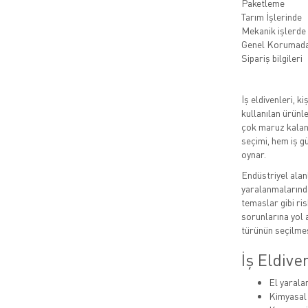
Paketleme
Tarım İşlerinde
Mekanik işlerde
Genel Korumad
Sipariş bilgileri
İş eldivenleri, 
kullanılan ürünle
çok maruz kalan 
seçimi, hem iş g
oynar.
Endüstriyel alan
yaralanmalarında
temaslar gibi ris
sorunlarına yol a
türünün seçilmes
İş Eldiv
El yarala
Kimyasal