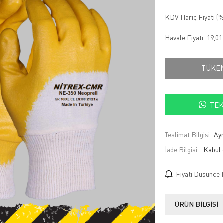
KDV Hariç Fiyatı (
%
Havale Fiyatı:
19,0
TÜKE
TEK
Teslimat Bilgisi
Ayn
İade Bilgisi:
Fiyatı Düşünce 
ÜRÜN BILGISI