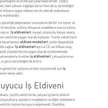
ş güvenliğinin en kritik parçalarından biridir. Doğru
ven, hem çalışan sağlığını korur hem de iş verimliliğini
 ve ihtiyaca uygun eldiven tercih ederek maksimum
k mümkündür.
iş güvenliği ekipmanları arasında kritik bir rol oynar ve
erini kesilme, ezilme, kimyasal maddelere maruz kalma
n korur.
İş eldivenleri
, inşaat, otomotiv, kimya, enerji,
ok sektörde yaygın olarak kullanılır. Farklı sektörlerin
re tasarlanmış
eldiven modelleri
, üstün dayanıklılık,
lık sağlar.
İş eldivenleri
ayrıca CE sertifikalı olup,
enlik standartlarına uygun olarak üretilmektedir.
malzemelerle üretilen
iş eldivenleri
, çalışanlarınızın
 iş gücü verimliliğini de artırır.
çin güvenli bir çalışma ortamı oluşturmak için
iş
men temin edin!
uyucu İş Eldiveni
diveni, çeşitli sektörlerde çalışan işçilerin ellerini
imyasallara, aşındırıcı maddelere ve diğer tehlikelere
emli bir kişisel koruyucu ekipmandır. Özellikle