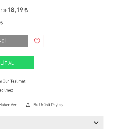
18,19
10
):
1
NDİ
LIF AL
ı Gün Teslimat
Haber Ver
Bu Ürünü Paylaş