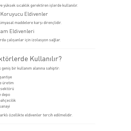
 yüksek sıcaklık gerektiren işlerde kullanılır.
 Koruyucu Eldivenler
kimyasal maddelere karşı dirençlidir.
tam Eldivenleri
rda çalışanlar için izolasyon sağlar.
törlerde Kullanılır?
k geniş bir kullanım alanına sahiptir:
 şantiye
e üretim
 sektörü
ve depo
bahçecilik
sanayi
arklı özellikte eldivenler tercih edilmelidir.