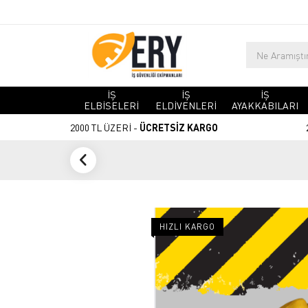
İŞ
İŞ
İŞ
ELBİSELERİ
ELDİVENLERİ
AYAKKABILARI
2000 TL ÜZERİ -
ÜCRETSİZ KARGO
HIZLI KARGO