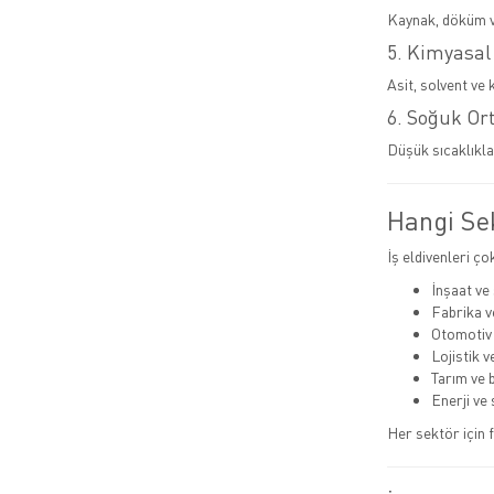
Kaynak, döküm ve
5. Kimyasal
Asit, solvent ve 
6. Soğuk Or
Düşük sıcaklıkla
Hangi Sek
İş eldivenleri ço
İnşaat ve
Fabrika v
Otomotiv
Lojistik 
Tarım ve 
Enerji ve 
Her sektör için f