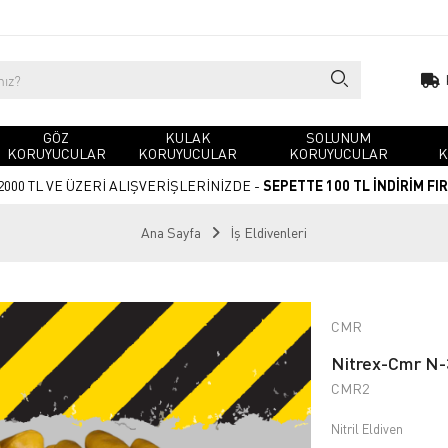
GÖZ
KULAK
SOLUNUM
KORUYUCULAR
KORUYUCULAR
KORUYUCULAR
K
2000 TL VE ÜZERİ ALIŞVERİŞLERİNİZDE -
SEPETTE 100 TL İNDİRİM FI
Ana Sayfa
İş Eldivenleri
CMR
Nitrex-Cmr N-3
CMR2
Nitril Eldiven