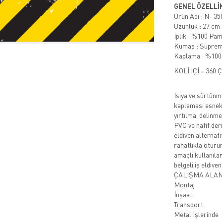
GENEL ÖZELLİ
Ürün Adı : N- 
Uzunluk : 27 cm
İplik : %100 Pa
Kumaş : Süprem,
Kaplama : %100
KOLİ İÇİ = 360 
Isıya ve sürtünm
kaplaması esnekl
yırtılma, delin
PVC ve hafif deri
eldiven alternat
rahatlıkla oturur
amaçlı kullanıl
belgeli iş eldiveni
ÇALIŞMA ALANI
Montaj
İnşaat
Transport
Metal İşlerinde