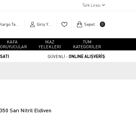
Türk Lirası
Kargo Takip
Giriş Yap
Sepetim
0
KAFA
İKAZ
TÜM
ORUYUCULAR
YELEKLERİ
KATEGORİLER
RSATI
GÜVENLİ -
ONLINE ALIŞVERİŞ
50 Sarı Nitril Eldiven