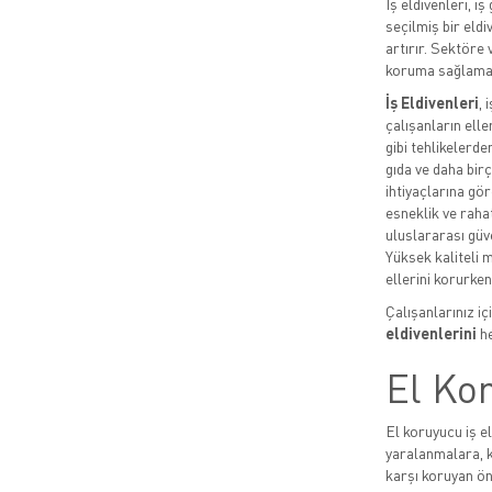
İş eldivenleri, i
seçilmiş bir eldi
artırır. Sektöre
koruma sağlama
İş Eldivenleri
, 
çalışanların ell
gibi tehlikelerde
gıda ve daha birç
ihtiyaçlarına gö
esneklik ve rahat
uluslararası güv
Yüksek kaliteli 
ellerini korurken,
Çalışanlarınız i
eldivenlerini
he
El Kor
El koruyucu iş el
yaralanmalara, k
karşı koruyan ön