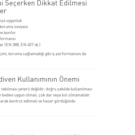
ni Seçerken Dikkat Edilmesi
er
 işe uygunluk
 koruma seviyesi
ve konfor
rformansı
lar (EN 388, EN 407 vb.)
eçimi, koruma sağlamadığı gibi iş performansını da
diven Kullanımının Önemi
takılması yeterli değildir; doğru şekilde kullanılması
in bedeni uygun olmalı, çok dar veya bol olmamalıdır.
larak kontrol edilmeli ve hasar gördüğünde