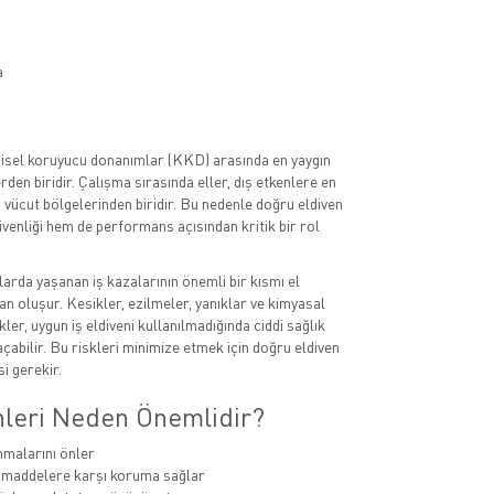
a
kişisel koruyucu donanımlar (KKD) arasında en yaygın
rden biridir. Çalışma sırasında eller, dış etkenlere en
vücut bölgelerinden biridir. Bu nedenle doğru eldiven
üvenliği hem de performans açısından kritik bir rol
larda yaşanan iş kazalarının önemli bir kısmı el
n oluşur. Kesikler, ezilmeler, yanıklar ve kimyasal
kler, uygun iş eldiveni kullanılmadığında ciddi sağlık
çabilir. Bu riskleri minimize etmek için doğru eldiven
i gerekir.
enleri Neden Önemlidir?
nmalarını önler
 maddelere karşı koruma sağlar