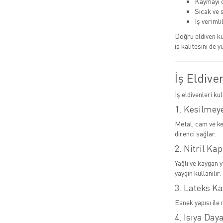
Kaymayı ö
Sıcak ve 
İş verimlil
Doğru eldiven ku
iş kalitesini de y
İş Eldive
İş eldivenleri ku
1. Kesilmeye
Metal, cam ve ke
direnci sağlar.
2. Nitril Kap
Yağlı ve kaygan 
yaygın kullanılır.
3. Lateks Ka
Esnek yapısı ile 
4. Isıya Day