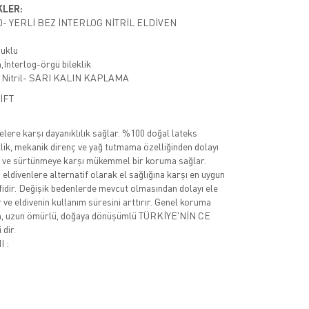
KLER:
350- YERLİ BEZ İNTERLOG NİTRİL ELDİVEN
muklu
İnterlog-örgü bileklik
 Nitril- SARI KALIN KAPLAMA
ÇİFT
elere karşı dayanıklılık sağlar. %100 doğal lateks
ik, mekanik direnç ve yağ tutmama özelliğinden dolayı
me ve sürtünmeye karşı mükemmel bir koruma sağlar.
 eldivenlere alternatif olarak el sağlığına karşı en uygun
ifidir. Değişik bedenlerde mevcut olmasından dolayı ele
 ve eldivenin kullanım süresini arttırır. Genel koruma
an, uzun ömürlü, doğaya dönüşümlü TÜRKİYE'NİN CE
 dir.
 :