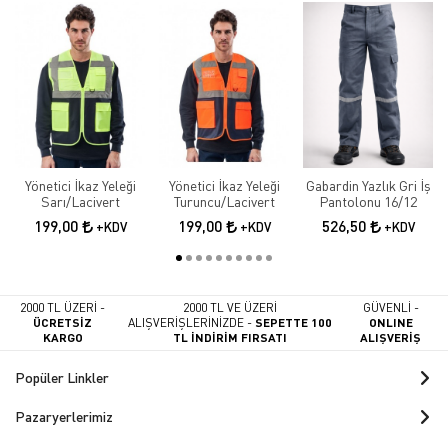
Yönetici İkaz Yeleği
Yönetici İkaz Yeleği
Gabardin Yazlık Gri İş
Sarı/Lacivert
Turuncu/Lacivert
Pantolonu 16/12
199,00
199,00
526,50
+KDV
+KDV
+KDV
2000 TL ÜZERİ -
2000 TL VE ÜZERİ
GÜVENLİ -
ÜCRETSİZ
ALIŞVERİŞLERİNİZDE -
SEPETTE 100
ONLINE
KARGO
TL İNDİRİM FIRSATI
ALIŞVERİŞ
Popüler Linkler
Pazaryerlerimiz