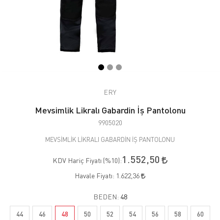
ERY
Mevsimlik Likralı Gabardin İş Pantolonu
9905020
MEVSİMLİK LİKRALI GABARDİN İŞ PANTOLONU
1.552,50
KDV Hariç Fiyatı (
%10
):
Havale Fiyatı:
1.622,36
BEDEN:
48
44
46
48
50
52
54
56
58
60