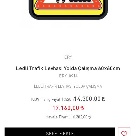
ERY
Ledli Trafik Levhası Yolda Çalışma 60x60cm
ERY10914
LEDLİ TRAFİK LEVHASI YOLDA ÇALIŞMA
14.300,00
KDV Hariç Fiyatı (
%20
):
17.160,00
Havale Fiyatı:
16.302,00
SEPETE EKLE