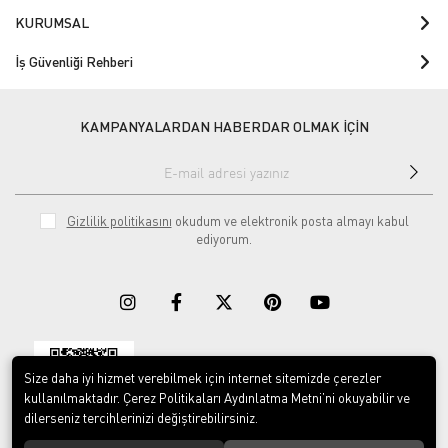
KURUMSAL
İş Güvenliği Rehberi
KAMPANYALARDAN HABERDAR OLMAK İÇİN
Gizlilik politikasını
okudum ve elektronik posta almayı kabul
ediyorum.
Size daha iyi hizmet verebilmek için internet sitemizde çerezler
Download on the
Download on
App Store
Google play
kullanılmaktadır. Çerez Politikaları Aydınlatma Metni’ni okuyabilir ve
dilerseniz tercihlerinizi değiştirebilirsiniz.