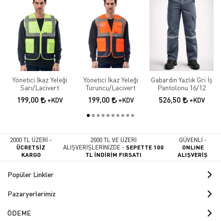
Yönetici İkaz Yeleği
Yönetici İkaz Yeleği
Gabardin Yazlık Gri İş
Sarı/Lacivert
Turuncu/Lacivert
Pantolonu 16/12
199,00
199,00
526,50
+KDV
+KDV
+KDV
2000 TL ÜZERİ -
2000 TL VE ÜZERİ
GÜVENLİ -
ÜCRETSİZ
ALIŞVERİŞLERİNİZDE -
SEPETTE 100
ONLINE
KARGO
TL İNDİRİM FIRSATI
ALIŞVERİŞ
Popüler Linkler
Pazaryerlerimiz
ÖDEME