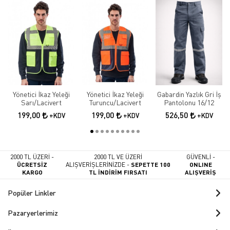
Yönetici İkaz Yeleği
Yönetici İkaz Yeleği
Gabardin Yazlık Gri İş
Sarı/Lacivert
Turuncu/Lacivert
Pantolonu 16/12
199,00
199,00
526,50
+KDV
+KDV
+KDV
2000 TL ÜZERİ -
2000 TL VE ÜZERİ
GÜVENLİ -
ÜCRETSİZ
ALIŞVERİŞLERİNİZDE -
SEPETTE 100
ONLINE
KARGO
TL İNDİRİM FIRSATI
ALIŞVERİŞ
Popüler Linkler
Pazaryerlerimiz