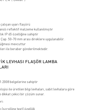
m
 çalışan uyarı flaşörü
slı reflektif malzeme kullanılmıştır
ık IP 65 özelliğine sahiptir
Çap: 50-70 mm arası direklere uygulanabilir.
üğmesi mevcuttur
eri ile beraber gönderilmektedir.
FİK LEVHASI FLAŞÖR LAMBA
LARI
:2008 belgelerine sahiptir
jisi ile üretilen bilgi levhaları, sabit levhalara göre
e dikkat çekici bir çözüm sunar.
ri:
 (scrolling text) özelliği