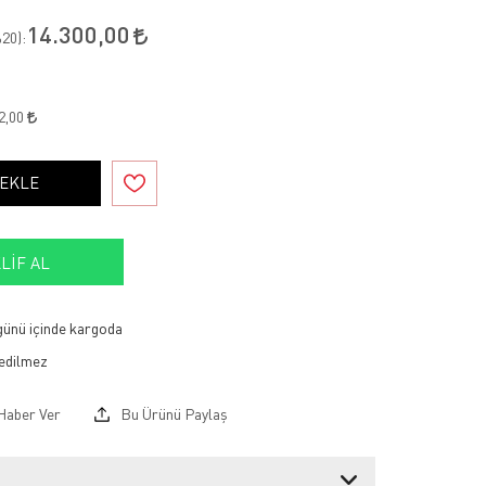
14.300,00
20
):
2,00
 EKLE
LIF AL
 günü içinde kargoda
Haber Ver
Bu Ürünü Paylaş