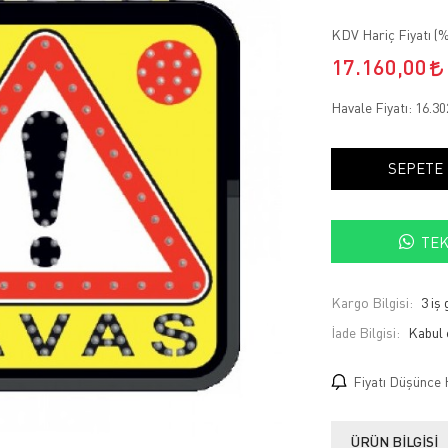
KDV Hariç Fiyatı (
%
17.160,00
Havale Fiyatı:
16.30
SEPETE
TEK
Kargo Bilgisi:
3 iş
İade Bilgisi:
Fiyatı Düşünce 
ÜRÜN BILGISI