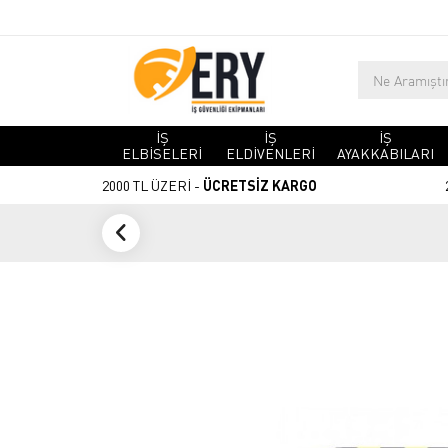
İŞ
İŞ
İŞ
ELBİSELERİ
ELDİVENLERİ
AYAKKABILARI
2000 TL ÜZERİ -
ÜCRETSİZ KARGO