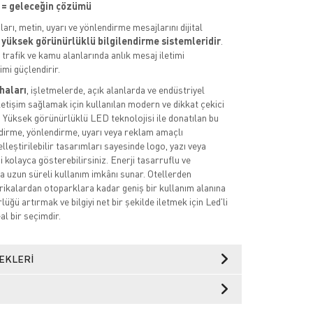
 = geleceğin çözümü
aları, metin, uyarı ve yönlendirme mesajlarını dijital
n
yüksek görünürlüklü bilgilendirme sistemleridir
.
 trafik ve kamu alanlarında anlık mesaj iletimi
imi güçlendirir.
vhaları
, işletmelerde, açık alanlarda ve endüstriyel
iletişim sağlamak için kullanılan modern ve dikkat çekici
 Yüksek görünürlüklü LED teknolojisi ile donatılan bu
endirme, yönlendirme, uyarı veya reklam amaçlı
zelleştirilebilir tasarımları sayesinde logo, yazı veya
ni kolayca gösterebilirsiniz. Enerji tasarruflu ve
la uzun süreli kullanım imkânı sunar. Otellerden
rikalardan otoparklara kadar geniş bir kullanım alanına
lüğü artırmak ve bilgiyi net bir şekilde iletmek için Led'li
eal bir seçimdir.
EKLERI