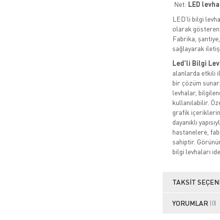
Net:
LED levha
LED’li bilgi levh
olarak göstere
Fabrika, şantiye,
sağlayarak iletiş
Led'li Bilgi Le
alanlarda etkili 
bir çözüm sunar.
levhalar, bilgil
kullanılabilir. Ö
grafik içerikleri
dayanıklı yapısıy
hastanelere, fab
sahiptir. Görünür
bilgi levhaları id
TAKSIT SEÇEN
YORUMLAR
(0)