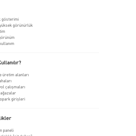
k gösterimi
yüksek görünürlük
tim
görünüm
kullanım
llanılır?
e üretim alanları
ahaları
yol çalışmaları
ağazalar
opark girişleri
ikler
n paneli