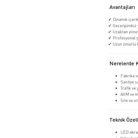
Avantajları
✔ Dinamik içeri
✔ Gece/gündüz 
✔ Uzaktan yöne
✔ Profesyonel 
✔ Uzun ömürlü 
Nerelerde Ku
Fabrika v
Şantiye s
Trafik ve 
AVM ve m
Site ve ot
Teknik Özell
LED ekra