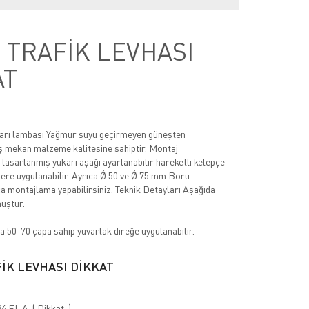
 TRAFİK LEVHASI
AT
uyarı lambası Yağmur suyu geçirmeyen güneşten
ş mekan malzeme kalitesine sahiptir. Montaj
tasarlanmış yukarı aşağı ayarlanabilir hareketli kelepçe
ere uygulanabilir. Ayrıca Ǿ 50 ve Ǿ 75 mm Boru
a montajlama yapabilirsiniz. Teknik Detayları Aşağıda
uştur.
 50-70 çapa sahip yuvarlak direğe uygulanabilir.
İK LEVHASI DİKKAT
6 FL A ( Dikkat )