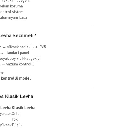
laklık (nit değeri)
 mekan koruma
ontrol sistemi
 alüminyum kasa
evha Seçilmeli?
 → yüksek parlaklık + IP65
→ standart panel
büyük boy + dikkat çekici
→ yazılım kontrollü
im:
 kontrollü model
s Klasik Levha
 Levha
Klasik Levha
yüksek
Orta
Yok
yüksek
Düşük