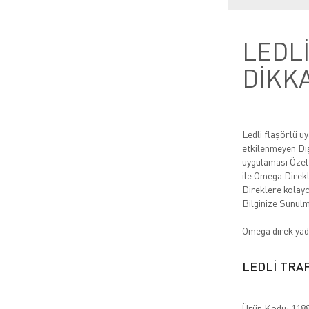
LEDLİ
DİKK
Ledli flaşörlü 
etkilenmeyen Dı
uygulaması Özel 
ile Omega Direkl
Direklere kolayc
Bilginize Sunulm
Omega direk yada
LEDLİ TRAF
Ürün Kodu: 1188