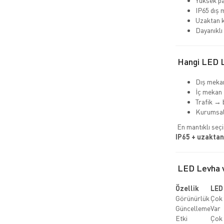
Yüksek par
IP65 dış
Uzaktan k
Dayanıklı
Hangi LED L
Dış mekan
İç mekan 
Trafik → 
Kurumsal 
En mantıklı seç
IP65 + uzaktan
LED Levha v
Özellik
LED
Görünürlük
Çok 
Güncelleme
Var
Etki
Çok 