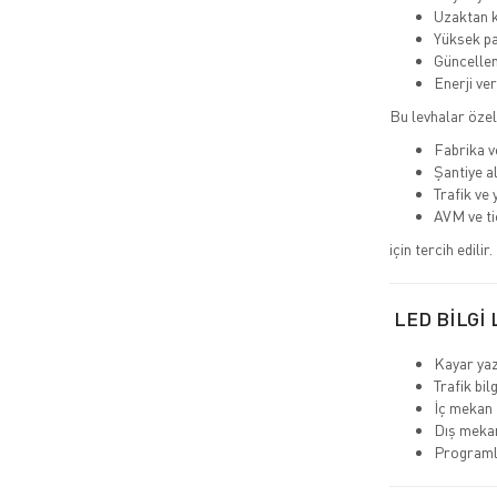
Uzaktan k
Yüksek pa
Güncelleme
Enerji ve
Bu levhalar özel
Fabrika v
Şantiye a
Trafik ve 
AVM ve ti
için tercih edilir.
LED BİLGİ 
Kayar yaz
Trafik bil
İç mekan 
Dış mekan
Programl