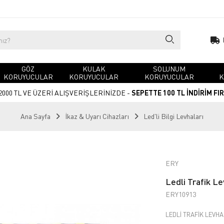
GÖZ
KULAK
SOLUNUM
KORUYUCULAR
KORUYUCULAR
KORUYUCULAR
K
2000 TL VE ÜZERİ ALIŞVERİŞLERİNİZDE -
SEPETTE 100 TL İNDİRİM FI
Ana Sayfa
İkaz & Uyarı Cihazları
Led'li Bilgi Levhaları
ERY
Ledli Trafik L
ERY10913
LEDLİ TRAFİK LEVHA