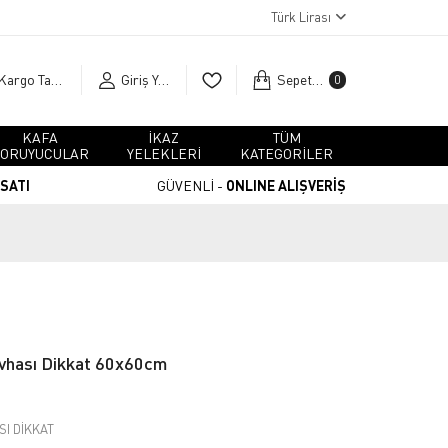
Türk Lirası
Kargo Takip
Giriş Yap
Sepetim
0
KAFA
İKAZ
TÜM
ORUYUCULAR
YELEKLERİ
KATEGORİLER
RSATI
GÜVENLİ -
ONLINE ALIŞVERİŞ
evhası Dikkat 60x60cm
SI DİKKAT