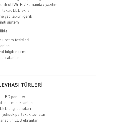
ontrol (Wi-Fi / kumanda / yazılım)
rlaklık LED ekran
 yapılabilir içerik
rimli sistem
likle:
e üretim tesisleri
lanları
yol bilgilendirme
cari alanlar
LEVHASI TÜRLERİ
ı LED paneller
gilendirme ekranları
LED bilgi panoları
 yüksek parlaklık levhalar
anabilir LED ekranlar