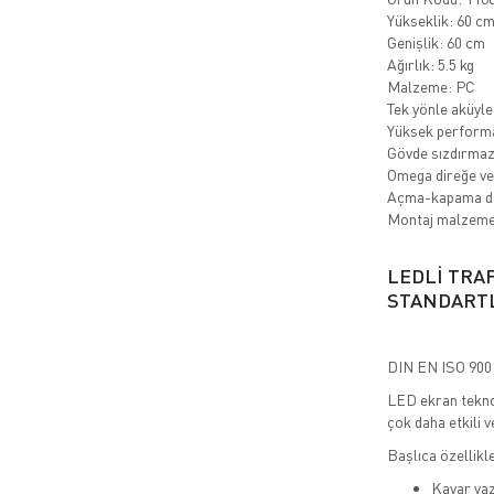
Yükseklik: 60 c
Genişlik: 60 cm
Ağırlık: 5.5 kg
Malzeme: PC
Tek yönle aküyle
Yüksek performan
Gövde sızdırmazl
Omega direğe ve 
Açma-kapama d
Montaj malzemel
LEDLİ TRA
STANDART
DIN EN ISO 9001
LED ekran teknolo
çok daha etkili v
Başlıca özellikle
Kayar yazı