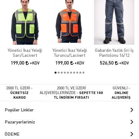
Yönetici İkaz Yeleği
Yönetici İkaz Yeleği
Gabardin Yazlık Gri İş
Sarı/Lacivert
Turuncu/Lacivert
Pantolonu 16/12
199,00
199,00
526,50
+KDV
+KDV
+KDV
2000 TL ÜZERİ -
2000 TL VE ÜZERİ
GÜVENLİ -
ÜCRETSİZ
ALIŞVERİŞLERİNİZDE -
SEPETTE 100
ONLINE
KARGO
TL İNDİRİM FIRSATI
ALIŞVERİŞ
Popüler Linkler
Pazaryerlerimiz
ÖDEME