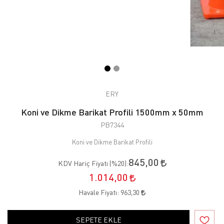
ERY
Koni ve Dikme Barikat Profili 1500mm x 50mm
PB7344
Koni ve Dikme Barikat Profili
845,00
KDV Hariç Fiyatı (
%20
):
1.014,00
Havale Fiyatı:
963,30
SEPETE EKLE