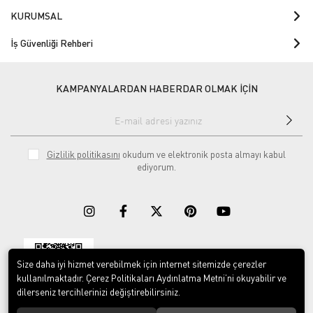
KURUMSAL
İş Güvenliği Rehberi
KAMPANYALARDAN HABERDAR OLMAK İÇİN
Gizlilik politikasını
okudum ve elektronik posta almayı kabul
ediyorum.
Size daha iyi hizmet verebilmek için internet sitemizde çerezler
Download on the
Download on
App Store
Google play
kullanılmaktadır. Çerez Politikaları Aydınlatma Metni’ni okuyabilir ve
dilerseniz tercihlerinizi değiştirebilirsiniz.