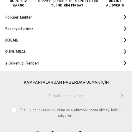
ÜCRETSİZ
ALIŞVERİŞLERİNİZDE -
SEPETTE 100
ONLINE
KARGO
TL İNDİRİM FIRSATI
ALIŞVERİŞ
Popüler Linkler
Pazaryerlerimiz
ÖDEME
KURUMSAL
İş Güvenliği Rehberi
KAMPANYALARDAN HABERDAR OLMAK İÇİN
Gizlilik politikasını
okudum ve elektronik posta almayı kabul
ediyorum.