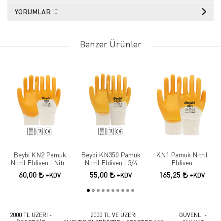
YORUMLAR
(0)
Benzer Ürünler
Beybi KN2 Pamuk
Beybi KN350 Pamuk
KN1 Pamuk Nitril
Nitril Eldiven | Nitril
Nitril Eldiven | 3/4
Eldiven
Kaplama İş Güvenliği
Nitril Kaplama İş
60,00
55,00
165,25
+KDV
+KDV
+KDV
Eldiveni
Eldiveni
2000 TL ÜZERİ -
2000 TL VE ÜZERİ
GÜVENLİ -