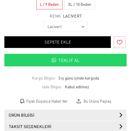
L / 9 Beden
XL / 10 Beden
RENK:
LACIVERT
SEPETE EKLE
TEKLIF AL
Kargo Bilgisi:
3 iş günü içinde kargoda
İade Bilgisi:
Fiyatı Düşünce Haber Ver
Bu Ürünü Paylaş
ÜRÜN BILGISI
TAKSIT SEÇENEKLERI