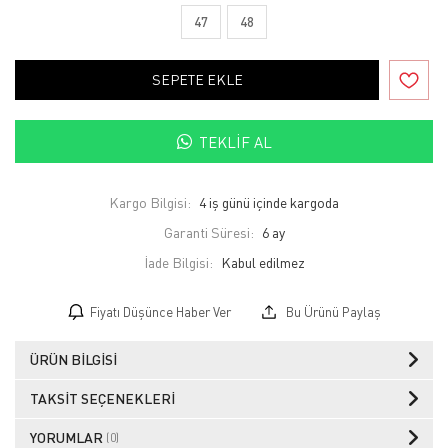
47
48
SEPETE EKLE
TEKLIF AL
Kargo Bilgisi:
4 iş günü içinde kargoda
Garanti Süresi:
6 ay
İade Bilgisi:
Fiyatı Düşünce Haber Ver
Bu Ürünü Paylaş
ÜRÜN BILGISI
TAKSIT SEÇENEKLERI
YORUMLAR
(0)