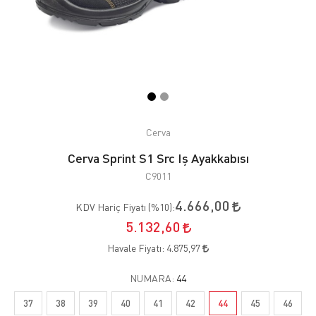
Cerva
Cerva Sprint S1 Src Iş Ayakkabısı
C9011
4.666,00
KDV Hariç Fiyatı (
%10
):
5.132,60
Havale Fiyatı:
4.875,97
NUMARA:
44
37
38
39
40
41
42
44
45
46