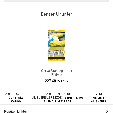
Benzer Ürünler
Cerva Starling Latex
Eldiven
227,48
+KDV
2000 TL ÜZERİ -
2000 TL VE ÜZERİ
GÜVENLİ -
ÜCRETSİZ
ALIŞVERİŞLERİNİZDE -
SEPETTE 100
ONLINE
KARGO
TL İNDİRİM FIRSATI
ALIŞVERİŞ
Popüler Linkler