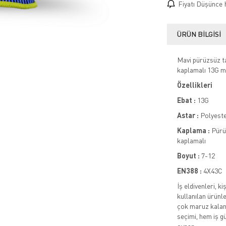
Fiyatı Düşünce 
ÜRÜN BILGISI
Mavi pürüzsüz ta
kaplamalı 13G m
Özellikleri
Ebat :
13G
Astar :
Polyest
Kaplama :
Pürüz
kaplamalı
Boyut :
7-12
EN388 :
4X43C
İş eldivenleri, 
kullanılan ürünle
çok maruz kalan 
seçimi, hem iş g