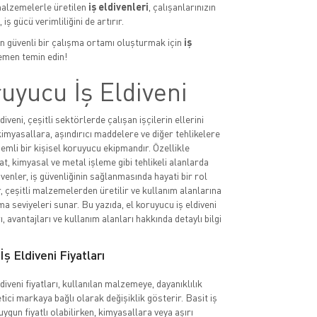
malzemelerle üretilen
iş eldivenleri
, çalışanlarınızın
 iş gücü verimliliğini de artırır.
çin güvenli bir çalışma ortamı oluşturmak için
iş
men temin edin!
uyucu İş Eldiveni
diveni, çeşitli sektörlerde çalışan işçilerin ellerini
imyasallara, aşındırıcı maddelere ve diğer tehlikelere
emli bir kişisel koruyucu ekipmandır. Özellikle
at, kimyasal ve metal işleme gibi tehlikeli alanlarda
ivenler, iş güvenliğinin sağlanmasında hayati bir rol
, çeşitli malzemelerden üretilir ve kullanım alanlarına
a seviyeleri sunar. Bu yazıda, el koruyucu iş eldiveni
rı, avantajları ve kullanım alanları hakkında detaylı bilgi
ş Eldiveni Fiyatları
diveni fiyatları, kullanılan malzemeye, dayanıklılık
tici markaya bağlı olarak değişiklik gösterir. Basit iş
uygun fiyatlı olabilirken, kimyasallara veya aşırı