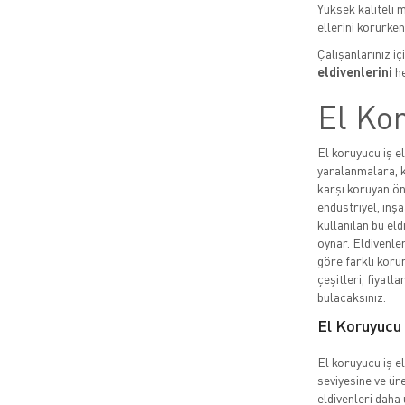
Yüksek kaliteli 
ellerini korurken,
Çalışanlarınız i
eldivenlerini
he
El Kor
El koruyucu iş el
yaralanmalara, k
karşı koruyan ön
endüstriyel, inşa
kullanılan bu eld
oynar. Eldivenler
göre farklı korum
çeşitleri, fiyatla
bulacaksınız.
El Koruyucu İ
El koruyucu iş el
seviyesine ve üre
eldivenleri daha 