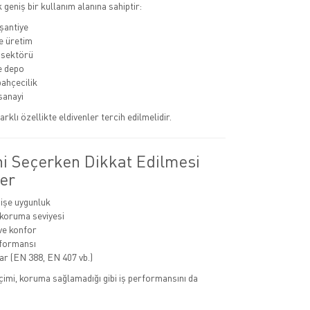
k geniş bir kullanım alanına sahiptir:
 şantiye
e üretim
 sektörü
ve depo
bahçecilik
sanayi
arklı özellikte eldivenler tercih edilmelidir.
ni Seçerken Dikkat Edilmesi
er
 işe uygunluk
 koruma seviyesi
ve konfor
rformansı
lar (EN 388, EN 407 vb.)
eçimi, koruma sağlamadığı gibi iş performansını da