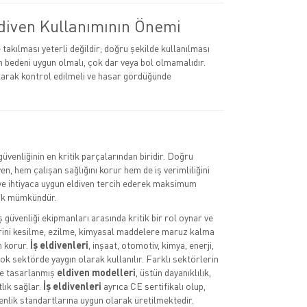
diven Kullanımının Önemi
takılması yeterli değildir; doğru şekilde kullanılması
in bedeni uygun olmalı, çok dar veya bol olmamalıdır.
larak kontrol edilmeli ve hasar gördüğünde
ş güvenliğinin en kritik parçalarından biridir. Doğru
ven, hem çalışan sağlığını korur hem de iş verimliliğini
 ve ihtiyaca uygun eldiven tercih ederek maksimum
k mümkündür.
iş güvenliği ekipmanları arasında kritik bir rol oynar ve
erini kesilme, ezilme, kimyasal maddelere maruz kalma
n korur.
İş eldivenleri
, inşaat, otomotiv, kimya, enerji,
ok sektörde yaygın olarak kullanılır. Farklı sektörlerin
re tasarlanmış
eldiven modelleri
, üstün dayanıklılık,
lık sağlar.
İş eldivenleri
ayrıca CE sertifikalı olup,
enlik standartlarına uygun olarak üretilmektedir.