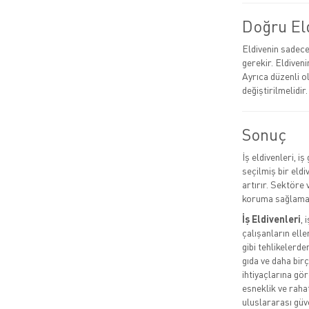
Doğru El
Eldivenin sadece 
gerekir. Eldiven
Ayrıca düzenli o
değiştirilmelidir.
Sonuç
İş eldivenleri, i
seçilmiş bir eldi
artırır. Sektöre
koruma sağlama
İş Eldivenleri
, 
çalışanların ell
gibi tehlikelerde
gıda ve daha birç
ihtiyaçlarına gö
esneklik ve rahat
uluslararası güv