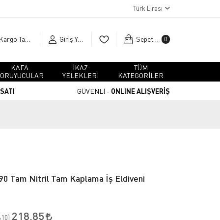
Türk Lirası
Kargo Takip
Giriş Yap
Sepetim
0
KAFA
İKAZ
TÜM
ORUYUCULAR
YELEKLERİ
KATEGORİLER
RSATI
GÜVENLİ -
ONLINE ALIŞVERİŞ
0 Tam Nitril Tam Kaplama İş Eldiveni
218,85
10
):