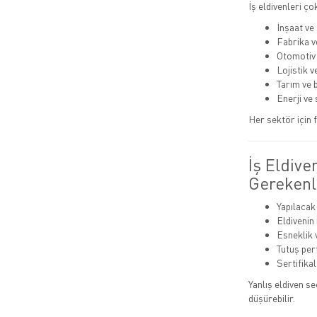
İş eldivenleri ço
İnşaat ve
Fabrika v
Otomotiv
Lojistik 
Tarım ve 
Enerji ve 
Her sektör için f
İş Eldive
Gerekenl
Yapılacak
Eldivenin
Esneklik 
Tutuş pe
Sertifika
Yanlış eldiven s
düşürebilir.