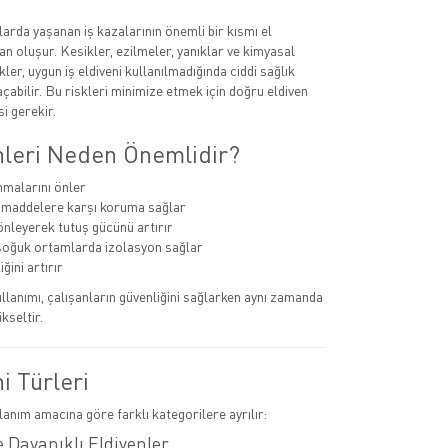
larda yaşanan iş kazalarının önemli bir kısmı el
n oluşur. Kesikler, ezilmeler, yanıklar ve kimyasal
kler, uygun iş eldiveni kullanılmadığında ciddi sağlık
çabilir. Bu riskleri minimize etmek için doğru eldiven
i gerekir.
enleri Neden Önemlidir?
nmalarını önler
 maddelere karşı koruma sağlar
nleyerek tutuş gücünü artırır
soğuk ortamlarda izolasyon sağlar
iğini artırır
llanımı, çalışanların güvenliğini sağlarken aynı zamanda
ükseltir.
ni Türleri
llanım amacına göre farklı kategorilere ayrılır:
 Dayanıklı Eldivenler