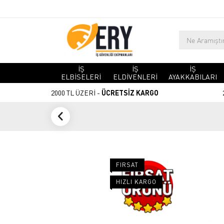
İŞ
İŞ
İŞ
ELBİSELERİ
ELDİVENLERİ
AYAKKABILARI
2000 TL ÜZERİ -
ÜCRETSİZ KARGO
FIRSAT
HIZLI KARGO