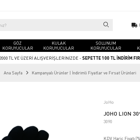
GÖZ
KULAK
SOLUNUM
KORUYUCULAR
KORUYUCULAR
KORUYUCULAR
K
2000 TL VE ÜZERİ ALIŞVERİŞLERİNİZDE -
SEPETTE 100 TL İNDİRİM FI
Ana Sayfa
Kampanyalı Ürünler | İndirimli Fiyatlar ve Fırsat Ürünleri
JoHo
JOHO LION 309
3090
KDV Hariç Fiyatı (
%