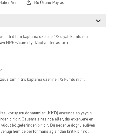
Haber Ver
Bu Ürünü Paylaş
m nitril tam kaplama üzerine 1/2 siyah kumlu nitril
avi HPPE/cam elyaf/polyester astarlı
er
süz tam nitril kaplama üzerine 1/2 kumlu nitril
kişisel koruyucu donanımlar (KKD) arasında en yaygın
rden biridir. Çalışma sırasında eller, dış etkenlere en
vücut bölgelerinden biridir. Bu nedenle doğru eldiven
üvenliği hem de performans açısından kritik bir rol