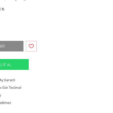
70
NDİ
LIF AL
Ay Garanti
ı Gün Teslimat
y