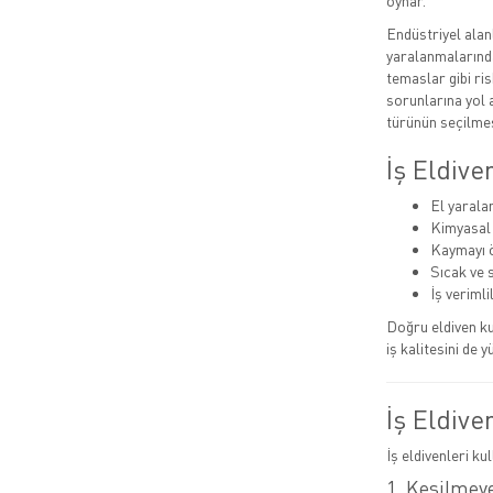
oynar.
Endüstriyel alan
yaralanmalarında
temaslar gibi ris
sorunlarına yol a
türünün seçilmes
İş Eldiv
El yarala
Kimyasal
Kaymayı ö
Sıcak ve 
İş verimlil
Doğru eldiven ku
iş kalitesini de y
İş Eldive
İş eldivenleri ku
1. Kesilmeye