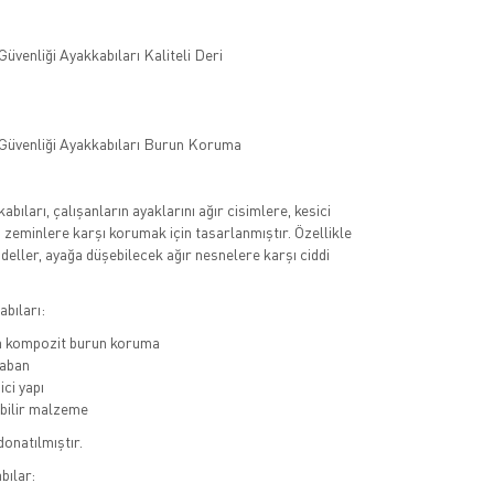
kabıları, çalışanların ayaklarını ağır cisimlere, kesici
u zeminlere karşı korumak için tasarlanmıştır. Özellikle
deller, ayağa düşebilecek ağır nesnelere karşı ciddi
bıları:
a kompozit burun koruma
aban
ci yapı
bilir malzeme
donatılmıştır.
bılar: