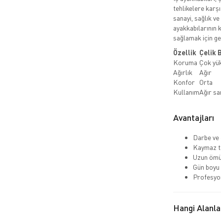
tehlikelere karşı
sanayi, sağlık ve
ayakkabılarının k
sağlamak için ger
Özellik
Çelik 
Koruma
Çok yü
Ağırlık
Ağır
Konfor
Orta
Kullanım
Ağır sa
Avantajları
Darbe ve 
Kaymaz ta
Uzun ömü
Gün boyu
Profesyo
Hangi Alanla