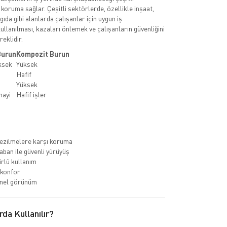
 koruma sağlar. Çeşitli sektörlerde, özellikle inşaat,
 gıda gibi alanlarda çalışanlar için uygun iş
ullanılması, kazaları önlemek ve çalışanların güvenliğini
eklidir.
Burun
Kompozit Burun
ksek
Yüksek
Hafif
Yüksek
nayi
Hafif işler
ezilmelere karşı koruma
ban ile güvenli yürüyüş
rlü kullanım
 konfor
nel görünüm
rda Kullanılır?