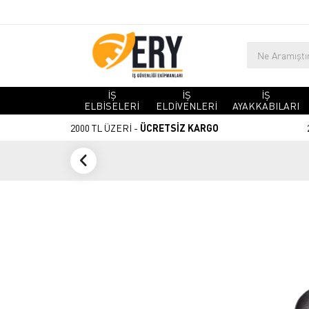
İŞ
İŞ
İŞ
ELBİSELERİ
ELDİVENLERİ
AYAKKABILARI
2000 TL ÜZERİ -
ÜCRETSİZ KARGO