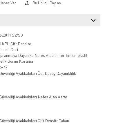
Haber Ver
Bu Ürünü Paylaş
5:2011 S2/S3
U/PU Çift Densite
askılı Deri
ıpranmaya Dayanıklı Nefes Alabilir Ter Emici Tekstil
elik Burun Koruma
6-47