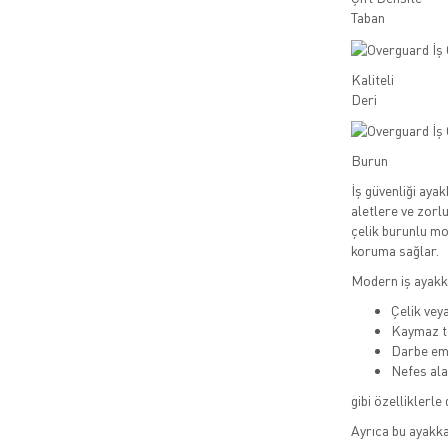
Taban
Kaliteli
Deri
Burun
İş güvenliği ayak
aletlere ve zorl
çelik burunlu mo
koruma sağlar.
Modern iş ayakka
Çelik vey
Kaymaz t
Darbe emi
Nefes ala
gibi özelliklerle 
Ayrıca bu ayakka