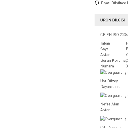
Fiyatı Düşünce 
ÜRÜN BILGISI
CE EN ISO 2034
Taban
P
Saya
B
Astar
Y
Burun Koruma
Ç
Numara
3
Üst Düzey
Dayanıklılık
Nefes Alan
Astar
Çift Densite