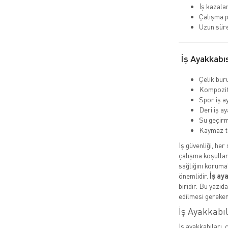
İş kazalar
Çalışma p
Uzun süre
İş Ayakkabıs
Çelik buru
Kompozit 
Spor iş a
Deri iş ay
Su geçirm
Kaymaz t
İş güvenliği, her
çalışma koşullar
sağlığını koruma
önemlidir.
İş ay
biridir. Bu yazıd
edilmesi gereken
İş Ayakkabı
İş ayakkabıları, 