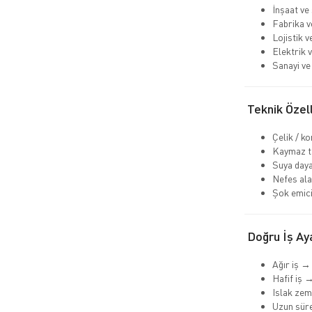
İnşaat ve
Fabrika v
Lojistik 
Elektrik v
Sanayi ve 
Teknik Özell
Çelik / k
Kaymaz ta
Suya daya
Nefes ala
Şok emici
Doğru İş Aya
Ağır iş →
Hafif iş 
Islak ze
Uzun süre