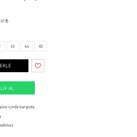
,60
2
43
44
45
 EKLE
LIF AL
 günü içinde kargoda
y