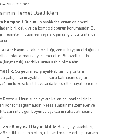
m → su geçirmez
arının Temel Özellikleri
ya Kompozit Burun:
İş ayakkabalarının en önemli
rinden biri, çelik ya da kompozit burun korumasıdır. Bu
ağır nesnelerin düşmesi veya sıkışması gibi durumlarda
orur.
Taban:
Kaymaz taban özelliği, zemin kaygan olduğunda
li adımlar atmanıza yardımcı olur. Bu özellik, slip-
 (kaymazlık) sertifikalarına sahip olmalıdır.
mezlik:
Su geçirmez iş ayakkabıları, dış ortam
da çalışanların ayaklarının kuru kalmasını sağlar.
 yağmurlu veya karlı havalarda bu özellik hayati öneme
e Destek:
Uzun süre ayakta kalan çalışanlar için iş
arı konfor sağlamalıdır. Nefes alabilir malzemeler ve
 tasarımlar, gün boyunca ayakların rahat etmesine
lur.
az ve Kimyasal Dayanıklılık:
Bazı iş ayakkabıları,
 özelliklere sahip olup, tehlikeli maddelerle çalışırken