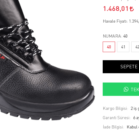
1.468,01
Havale Fiyatı:
1.394
NUMARA:
40
40
41
4
SEPETE
TEK
Kargo Bilgisi:
2 iş
Garanti Süresi:
6 a
İade Bilgisi: