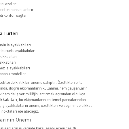
ını azaltır
erformansını artırır
li konfor sağlar
ı Türleri
nlu iş ayakkabıları
burunlu ayakkabılar
yakkabıları
akkabıları
ez iş ayakkabıları
abanlı modeller
 sektörde kritik bir öneme sahiptir. Özellikle zorlu
ında, doğru ekipmanların kullanımı, hem çalışanların
k hem de iş verimliliğini artırmak açısından oldukça
akkabıları
, bu ekipmanların en temel parçalarından
a, iş ayakkabıların önemi, özellikleri ve seçiminde dikkat
 noktaları ele alacağız.
larının Önemi
çalışanların iş yerinde karşılaşabileceği çeşitli