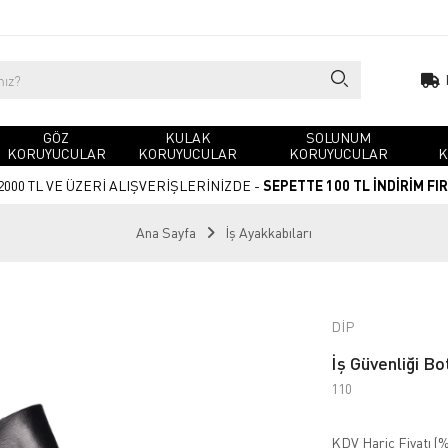
GÖZ
KULAK
SOLUNUM
KORUYUCULAR
KORUYUCULAR
KORUYUCULAR
K
2000 TL VE ÜZERİ ALIŞVERİŞLERİNİZDE -
SEPETTE 100 TL İNDİRİM FI
Ana Sayfa
İş Ayakkabıları
DİP
İş Güvenliği B
110
KDV Hariç Fiyatı (
%