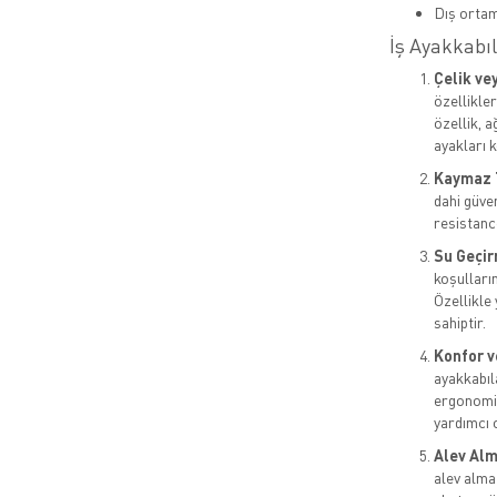
Dış orta
İş Ayakkabıl
Çelik ve
özellikle
özellik, 
ayakları k
Kaymaz 
dahi güven
resistance
Su Geçir
koşulların
Özellikle
sahiptir.
Konfor v
ayakkabıl
ergonomik
yardımcı o
Alev Alm
alev almaz