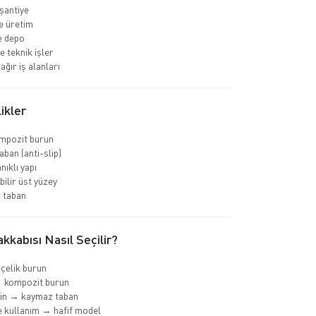
 şantiye
e üretim
ve depo
e teknik işler
ağır iş alanları
ikler
ompozit burun
ban (anti-slip)
nıklı yapı
bilir üst yüzey
 taban
kkabısı Nasıl Seçilir?
 çelik burun
→ kompozit burun
min → kaymaz taban
 kullanım → hafif model