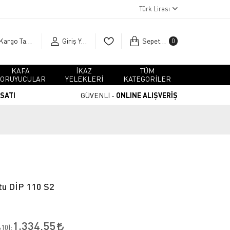
Türk Lirası
Kargo Takip
Giriş Yap
Sepetim
0
KAFA
İKAZ
TÜM
ORUYUCULAR
YELEKLERİ
KATEGORİLER
RSATI
GÜVENLİ -
ONLINE ALIŞVERİŞ
otu DİP 110 S2
1.334,55
10
):