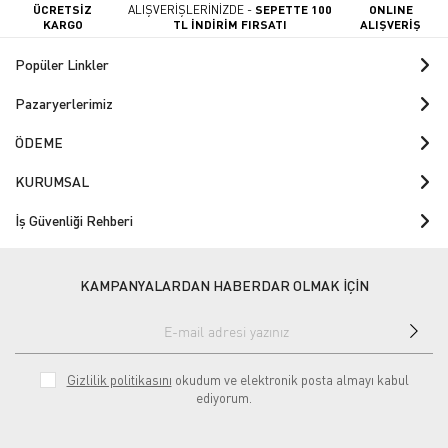
ÜCRETSİZ
ALIŞVERİŞLERİNİZDE -
SEPETTE 100
ONLINE
KARGO
TL İNDİRİM FIRSATI
ALIŞVERİŞ
Popüler Linkler
Pazaryerlerimiz
ÖDEME
KURUMSAL
İş Güvenliği Rehberi
KAMPANYALARDAN HABERDAR OLMAK İÇİN
Gizlilik politikasını
okudum ve elektronik posta almayı kabul
ediyorum.