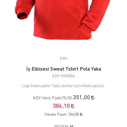
ERY
İş Elbisesi Sweat Tshirt Pola Yaka
ERY-9990806
Logo baskı yapılır. Toplu alımlar için irtibata geçiniz.
351,00
KDV Hariç Fiyatı (
%10
):
386,10
Havale Fiyatı:
366,80
BEDEN:
M