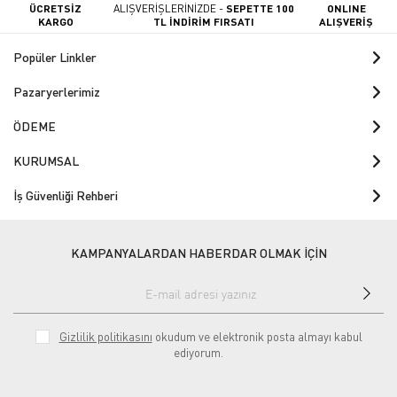
ÜCRETSİZ
ALIŞVERİŞLERİNİZDE -
SEPETTE 100
ONLINE
KARGO
TL İNDİRİM FIRSATI
ALIŞVERİŞ
Popüler Linkler
Pazaryerlerimiz
ÖDEME
KURUMSAL
İş Güvenliği Rehberi
KAMPANYALARDAN HABERDAR OLMAK İÇİN
Gizlilik politikasını
okudum ve elektronik posta almayı kabul
ediyorum.