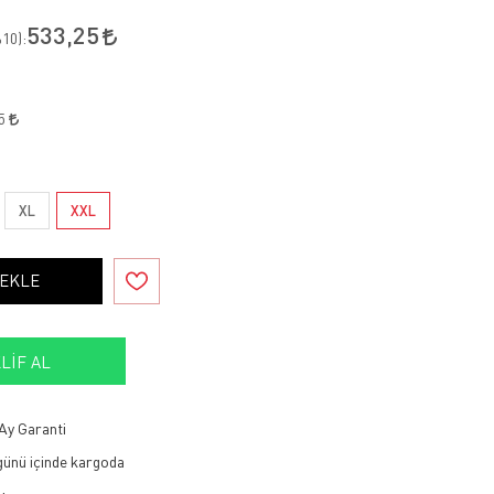
533,25
10
):
25
XL
XXL
 EKLE
LIF AL
Ay Garanti
 günü içinde kargoda