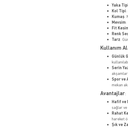
Yaka Tip
Kol Tipi
:
Kumaş
: 
Mevsim
:
Fit Kesi
Renk Se
Tarz
: Gü
Kullanım Al
Günlük G
kullanılabi
Serin Ya
akşamlar 
Spor ve 
mekan akti
Avantajlar
:
Hafif ve
sağlar ve
Rahat K
hareket ö
Şık ve Z