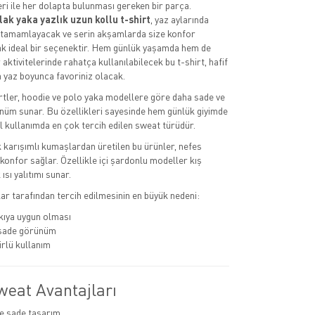
ri ile her dolapta bulunması gereken bir parça.
lak yaka yazlık uzun kollu t-shirt
, yaz aylarında
zı tamamlayacak ve serin akşamlarda size konfor
k ideal bir seçenektir. Hem günlük yaşamda hem de
 aktivitelerinde rahatça kullanılabilecek bu t-shirt, hafif
 yaz boyunca favoriniz olacak.
tler, hoodie ve polo yaka modellere göre daha sade ve
nüm sunar. Bu özellikleri sayesinde hem günlük giyimde
kullanımda en çok tercih edilen sweat türüdür.
karışımlı kumaşlardan üretilen bu ürünler, nefes
le konfor sağlar. Özellikle içi şardonlu modeller kış
ısı yalıtımı sunar.
r tarafından tercih edilmesinin en büyük nedeni:
ıya uygun olması
 sade görünüm
rlü kullanım
weat Avantajları
e sade tasarım