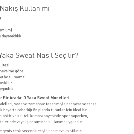
 Nakış Kullanımı
ı
remium)
 dayanıklılık
Yaka Sweat Nasıl Seçilir?
itesi
(mevsime göre)
mu bozulmamalı
ıklılığı
uygunluk
or Bir Arada: O Yaka Sweat Modelleri
elleri, sade ve zamansız tasarımıyla her yaşa ve tarza
k hayatta rahatlığı ön planda tutanlar için ideal bir
alabilir ve kaliteli kumaşı sayesinde spor yaparken,
itelerinde veya iş ortamında kullanıma uygundur.
 geniş renk seçenekleriyle her mevsim stilinizi