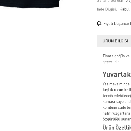
Garanti Süresi:
6 a
İade Bilgisi:
Fiyatı Düşünce 
ÜRÜN BILGISI
Fiyata göğüs ve s
geçerlidir.
Yuvarlak
Yaz mevsiminde ş
kışlık uzun kol
tercih edebilece
kumaşı sayesinde
kombine sade bir
hafif rüzgarlara
özgürlüğü sunar
Ürün Özelli