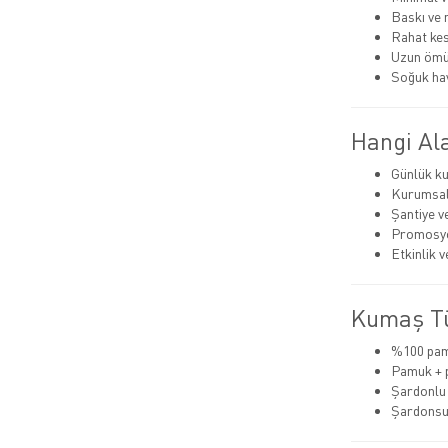
Baskı ve n
Rahat ke
Uzun ömü
Soğuk ha
Hangi Ala
Günlük ku
Kurumsal 
Şantiye v
Promosyo
Etkinlik 
Kumaş Tü
%100 pa
Pamuk + 
Şardonlu (
Şardonsu