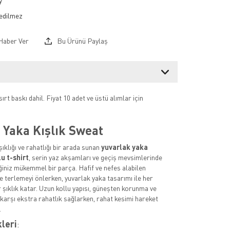
y
Haber Ver
Bu Ürünü Paylaş
ırt baskı dahil. Fiyat 10 adet ve üstü alımlar için
 Yaka Kışlık Sweat
ıklığı ve rahatlığı bir arada sunan
yuvarlak yaka
lu t-shirt
, serin yaz akşamları ve geçiş mevsimlerinde
ğiniz mükemmel bir parça. Hafif ve nefes alabilen
 terlemeyi önlerken, yuvarlak yaka tasarımı ile her
 şıklık katar. Uzun kollu yapısı, güneşten korunma ve
 karşı ekstra rahatlık sağlarken, rahat kesimi hareket
.
kleri
: