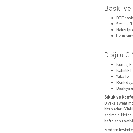
Baskı ve
DTF bask
Serigrafi
Nakış (p
Uzun süre
Doğru O 
Kumaş kal
Kalınlık 
Yaka for
Renk dayan
Baskıya 
Şıklık ve Konf
O yaka sweat mod
hitap eder. Günlü
seçimdir. Nefes 
hafta sonu aktiv
Modern kesimi ve