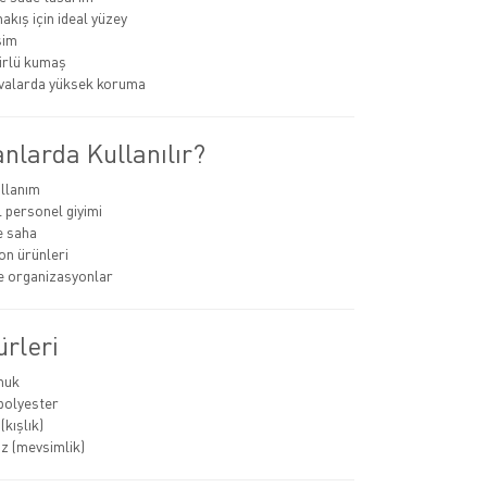
akış için ideal yüzey
sim
rlü kumaş
valarda yüksek koruma
nlarda Kullanılır?
llanım
personel giyimi
e saha
n ürünleri
ve organizasyonlar
rleri
muk
polyester
kışlık)
z (mevsimlik)