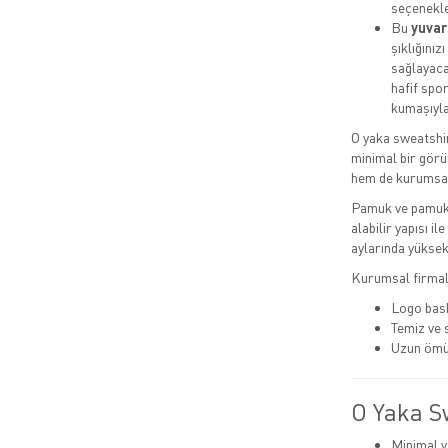
seçenekle
Bu
yuvar
şıklığını
sağlayaca
hafif spor
kumaşıyla
O yaka sweatshir
minimal bir görü
hem de kurumsal 
Pamuk ve pamuk 
alabilir yapısı i
aylarında yüksek 
Kurumsal firmala
Logo bask
Temiz ve
Uzun ömü
O Yaka S
Minimal v