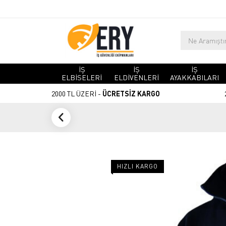
İŞ
İŞ
İŞ
ELBİSELERİ
ELDİVENLERİ
AYAKKABILARI
2000 TL ÜZERİ -
ÜCRETSİZ KARGO
HIZLI KARGO