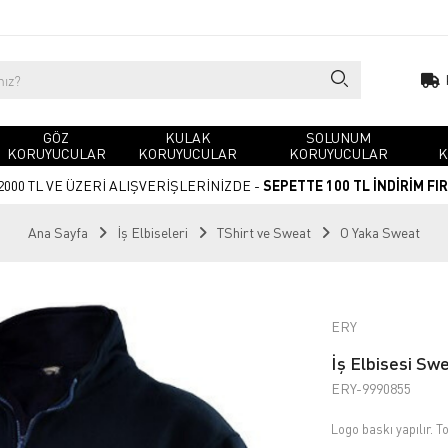
GÖZ
KULAK
SOLUNUM
KORUYUCULAR
KORUYUCULAR
KORUYUCULAR
K
2000 TL VE ÜZERİ ALIŞVERİŞLERİNİZDE -
SEPETTE 100 TL İNDİRİM FI
Ana Sayfa
İş Elbiseleri
TShirt ve Sweat
O Yaka Sweat
ERY
İş Elbisesi Swe
ERY-9990855
Logo baskı yapılır. To