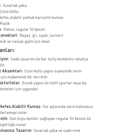
i
: Yuvarlak yaka
 Uzun kollu
Nefes alabilir pamuk karışımlı kumaş
 Kışlık
m
: Rahat, regular fit kesim
çenekleri
: Beyaz, gri, siyah, lacivert
nlük ve casual giyim için ideal
anları
:
iyim
: Sade tasarımı ile her türlü kombinle rahatça
lir.
z Akşamları
: Uzun kollu yapısı sayesinde serin
için mükemmel bir tercihtir.
Aktiviteler
: Esnek yapısı ile hafif sporlar veya dış
viteleri için uygundur.
 Nefes Alabilir Kumaş
: Yaz aylarında serin kalmanızı
 terlemeyi önler.
esim
: Gün boyu konfor sağlayan regular fit kesimi ile
zgürlüğü sunar.
amansız Tasarım
: Yuvarlak yaka ve sade renk