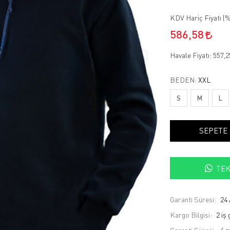
KDV Hariç Fiyatı (
%
586,58
Havale Fiyatı:
557,
BEDEN:
XXL
S
M
L
SEPETE
TEK
Garanti Süresi:
24 
Kargo Bilgisi:
2 iş