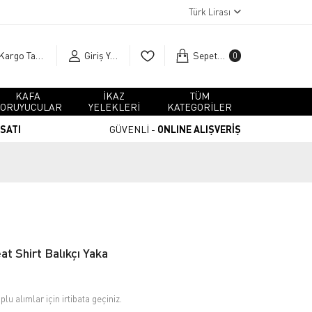
Türk Lirası
Kargo Takip
Giriş Yap
Sepetim
0
KAFA
İKAZ
TÜM
ORUYUCULAR
YELEKLERİ
KATEGORİLER
RSATI
GÜVENLİ -
ONLINE ALIŞVERİŞ
at Shirt Balıkçı Yaka
plu alımlar için irtibata geçiniz.