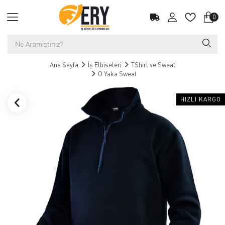
0
Ana Sayfa
İş Elbiseleri
TShirt ve Sweat
O Yaka Sweat
HIZLI KARGO