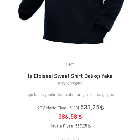
ERY
İş Elbisesi Sweat Shirt Balıkçı Yaka
ERY-9990855
Logo baskı yapılır. Toplu alımlar için irtibata geçiniz.
533,25
KDV Hariç Fiyatı (
%10
):
586,58
Havale Fiyatı:
557,25
BEDEN:
L