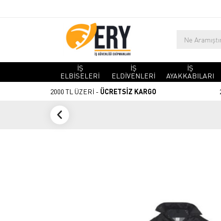
İŞ
İŞ
İŞ
ELBİSELERİ
ELDİVENLERİ
AYAKKABILARI
2000 TL ÜZERİ -
ÜCRETSİZ KARGO