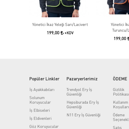
Yönetici İkaz Yeleği Sarı/Lacivert
Yönetici İk
Turuncu/L
199,00
+KDV
199,00
Popüler Linkler
Pazaryerlerimiz
ÖDEME
İş Ayakkabıları
Trendyol Ery İş
Gizlilik
Güvenliği
Politikası
Solunum
Koruyucular
Hepsiburada Ery İş
Kullanım
Güvenliği
Koşulları
İş Elbiseleri
N11 Ery İş Güvenliği
Ödeme
İş Eldivenleri
Seçenekl
Göz Koruyucular
Satış