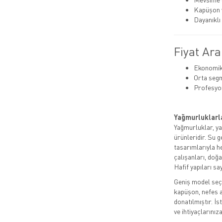
Kapüşon v
Dayanıklı
Fiyat Ara
Ekonomik:
Orta segm
Profesyo
Yağmurluklarla
Yağmurluklar, ya
ürünleridir. Su 
tasarımlarıyla h
çalışanları, doğa
Hafif yapıları sa
Geniş model seçe
kapüşon, nefes a
donatılmıştır. İs
ve ihtiyaçlarını