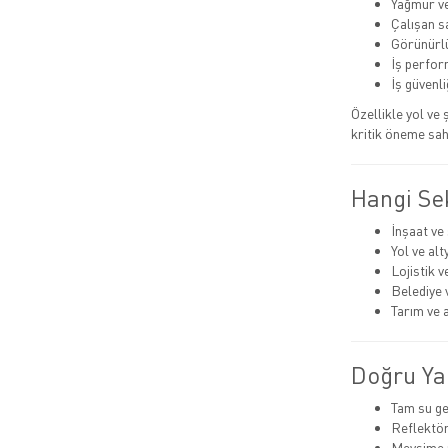
Yağmur v
Çalışan sa
Görünürlü
İş perfo
İş güvenliğ
Özellikle yol ve
kritik öneme sah
Hangi Sek
İnşaat ve
Yol ve alt
Lojistik 
Belediye 
Tarım ve a
Doğru Ya
Tam su ge
Reflektör
Mevsime u