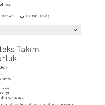
Haber Ver
Bu Ürünü Paylaş
teks Takım
rluk
leri
m2
s kumaş
 lastikli
 çıtçıt
nabilir çantasında
, çalışanları yağmur, rüzgar ve dış etkenlerden koruyan