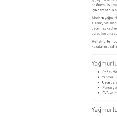
en önemli iş kıya
için hem sağlık h
Modern yağmurlu
alabilir, reflek
geçirmez kaplama
süreli koruma s
Reflektörlü mode
kazalarını azaltı
Yağmurlu
Reflektör
Yağmurluk
Uzun pard
Panço ya
PVC ve i
Yağmurlu