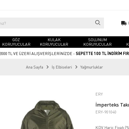
GÖZ
KULAK
SOLUNUM
KORUYUCULAR
KORUYUCULAR
KORUYUCULAR
K
2000 TL VE ÜZERİ ALIŞVERİŞLERİNİZDE -
SEPETTE 100 TL İNDİRİM FI
Ana Sayfa
İş Elbiseleri
Yağmurluklar
ERY
İmperteks Tak
ERY-901040
KDV Hariç Fiyatı (
%