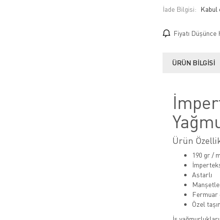
İade Bilgisi:
Fiyatı Düşünce 
ÜRÜN BILGISI
İmper
Yağmu
Ürün Özellik
190 gr / 
İmpertek
Astarlı
Manşetler
Fermuar +
Özel taşı
İş yağmurlukları