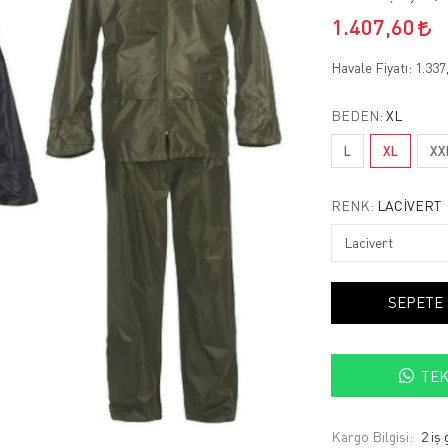
1.407,60
Havale Fiyatı:
1.337
BEDEN:
XL
L
XL
XX
RENK:
LACIVERT
SEPETE
TEK
Kargo Bilgisi:
2 iş