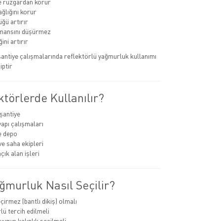
e rüzgardan korur
ğlığını korur
ğü artırır
rmansını düşürmez
ini artırır
 şantiye çalışmalarında reflektörlü yağmurluk kullanımı
iptir
törlerde Kullanılır?
 şantiye
yapı çalışmaları
ve depo
ve saha ekipleri
çık alan işleri
ğmurluk Nasıl Seçilir?
çirmez (bantlı dikiş) olmalı
lü tercih edilmeli
ygun kalınlık seçilmeli