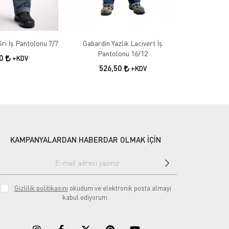
Gabardin Kışlık Gri İş Pantolonu 7/7
Gabardin Yazlık Lacivert İş
Gabardin 
Pantolonu 16/12
50
+KDV
526,50
55
+KDV
KAMPANYALARDAN HABERDAR OLMAK İÇİN
Gizlilik politikasını
okudum ve elektronik posta almayı
kabul ediyorum.