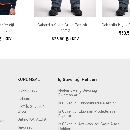
az Yeleği
Gabardin Yazlık Gri İş Pantolonu
acivert
16/12
553,
526,50
+KDV
+KDV
KURUMSAL
İş Güvenliği Rehberi
Hakkımızda
Neden ERY İş Güvenliği
Ekipmanları?
İletişim
İş Güvenliği Ekipmanları Nelerdir?
ERY İş Güvenliği
Blog
İş Güvenliği Ekipman Modelleri ve
Fiyatları
Online KATALOG
eri
İş Güvenliği Ayakkabıları Satın Alma
Güvenlik
Rehberi