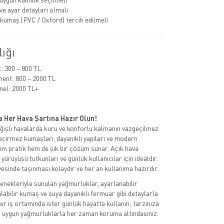
e ayar detayları olmalı
 kumaş (PVC / Oxford) tercih edilmeli
lığı
 300 – 800 TL
ent: 800 – 2000 TL
nel: 2000 TL+
 Her Hava Şartına Hazır Olun!
ğışlı havalarda kuru ve konforlu kalmanın vazgeçilmez
geçirmez kumaşları, dayanıklı yapıları ve modern
em pratik hem de şık bir çözüm sunar. Açık hava
 yürüyüşü tutkunları ve günlük kullanıcılar için idealdir.
yesinde taşınması kolaydır ve her an kullanıma hazırdır.
nekleriyle sunulan yağmurluklar, ayarlanabilir
labilir kumaş ve suya dayanıklı fermuar gibi detaylarla
ter iş ortamında ister günlük hayatta kullanın; tarzınıza
za uygun yağmurluklarla her zaman koruma altındasınız.