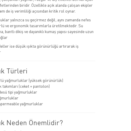
fetlerinden biridir. Özellikle açık alanda çalışan ekipler
em de iş verimliliği açısından kritik rol oynar.
klar yalnızca su geçirmez değil; aynı zamanda nefes
törlü ve ergonomik tasarımlarla üretilmektedir. Su
, bantlı dikiş ve dayanıklı kumaş yapısı sayesinde uzun
ağlar
ller ise düşük ışıkta görünürlüğü artırarak iş
r
k Türleri
lü yağmurluklar (yüksek görünürlük)
 takımları (ceket + pantolon)
esü tipi yağmurluklar
ğmurluklar
mpermeable yağmurluklar
k Neden Önemlidir?