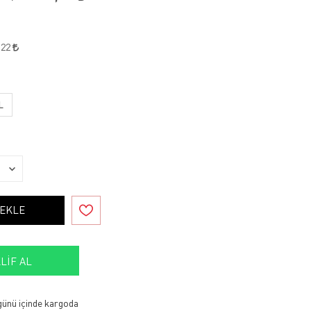
,22
L
 EKLE
LIF AL
 günü içinde kargoda