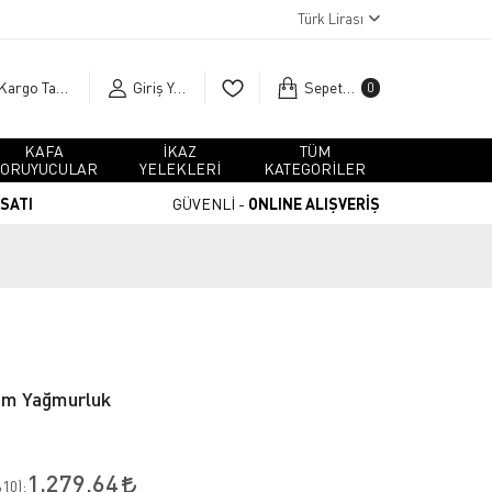
Türk Lirası
Kargo Takip
Giriş Yap
Sepetim
0
KAFA
İKAZ
TÜM
ORUYUCULAR
YELEKLERİ
KATEGORİLER
RSATI
GÜVENLİ -
ONLINE ALIŞVERİŞ
ım Yağmurluk
1.279,64
10
):