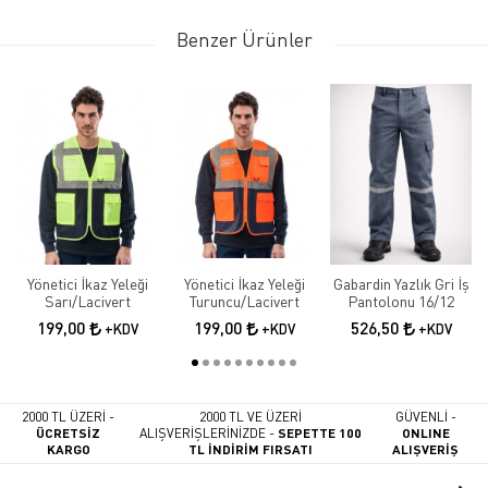
Benzer Ürünler
Yönetici İkaz Yeleği
Yönetici İkaz Yeleği
Gabardin Yazlık Gri İş
Sarı/Lacivert
Turuncu/Lacivert
Pantolonu 16/12
199,00
199,00
526,50
+KDV
+KDV
+KDV
2000 TL ÜZERİ -
2000 TL VE ÜZERİ
GÜVENLİ -
ÜCRETSİZ
ALIŞVERİŞLERİNİZDE -
SEPETTE 100
ONLINE
KARGO
TL İNDİRİM FIRSATI
ALIŞVERİŞ