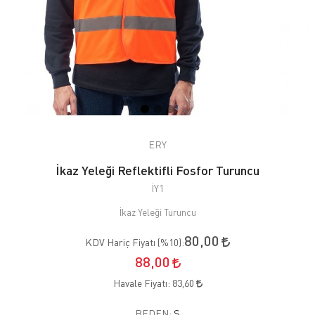
ERY
İkaz Yeleği Reflektifli Fosfor Turuncu
İY1
İkaz Yeleği Turuncu
80,00
KDV Hariç Fiyatı (
%10
):
88,00
Havale Fiyatı:
83,60
BEDEN:
S