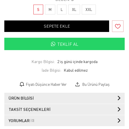
S
M
L
XL
XXL
SEPETE EKLE
TEKLIF AL
Kargo Bilgisi:
2 iş günü içinde kargoda
İade Bilgisi:
Fiyatı Düşünce Haber Ver
Bu Ürünü Paylaş
ÜRÜN BILGISI
TAKSIT SEÇENEKLERI
YORUMLAR
(0)